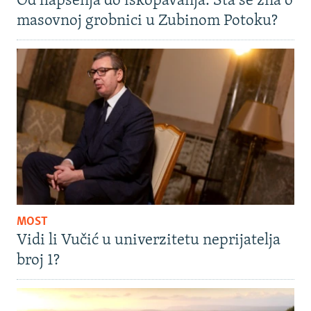
Od hapšenja do iskopavanja: Šta se zna o
masovnoj grobnici u Zubinom Potoku?
MOST
Vidi li Vučić u univerzitetu neprijatelja
broj 1?