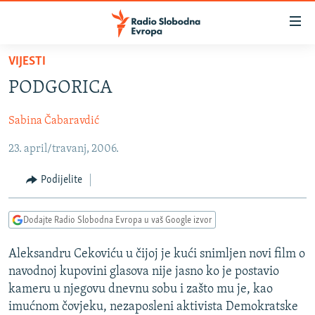
Dostupni
linkovi
Pređite
VIJESTI
na
VIJESTI
PODGORICA
glavni
BOSNA I HERCEGOVINA
sadržaj
Sabina Čabaravdić
SRBIJA
Pređite
na
23. april/travanj, 2006.
KOSOVO
glavnu
CRNA GORA
navigaciju
Podijelite
Pređite
VIZUELNO
na
Dodajte Radio Slobodna Evropa u vaš Google izvor
PODCASTI
VIDEO
pretragu
RAT U UKRAJINI
FOTOGALERIJE
Aleksandru Cekoviću u čijoj je kući snimljen novi film o
navodnoj kupovini glasova nije jasno ko je postavio
KINA NA BALKANU
INFOGRAFIKE
kameru u njegovu dnevnu sobu i zašto mu je, kao
RSE PRIČE IZ SVIJETA
imućnom čovjeku, nezaposleni aktivista Demokratske