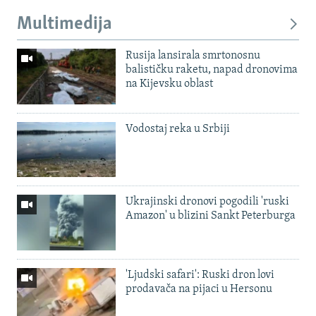
Multimedija
Rusija lansirala smrtonosnu
balističku raketu, napad dronovima
na Kijevsku oblast
Vodostaj reka u Srbiji
Ukrajinski dronovi pogodili 'ruski
Amazon' u blizini Sankt Peterburga
'Ljudski safari': Ruski dron lovi
prodavača na pijaci u Hersonu