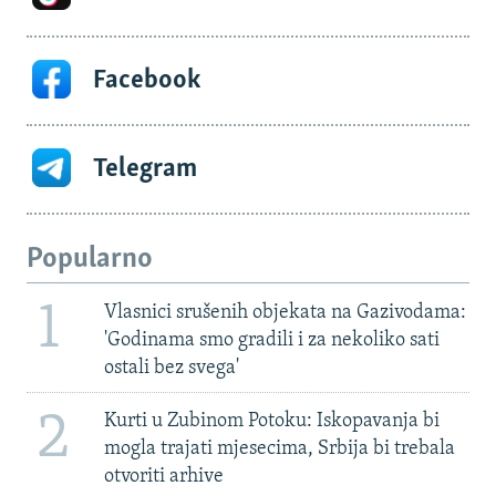
Facebook
Telegram
Popularno
1
Vlasnici srušenih objekata na Gazivodama:
'Godinama smo gradili i za nekoliko sati
ostali bez svega'
2
Kurti u Zubinom Potoku: Iskopavanja bi
mogla trajati mjesecima, Srbija bi trebala
otvoriti arhive