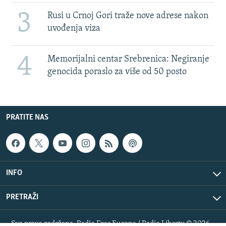
3
Rusi u Crnoj Gori traže nove adrese nakon
uvođenja viza
4
Memorijalni centar Srebrenica: Negiranje
genocida poraslo za više od 50 posto
PRATITE NAS
INFO
PRETRAŽI
Sva prava zadržana. Radio Free Europe / Radio Liberty © 2026