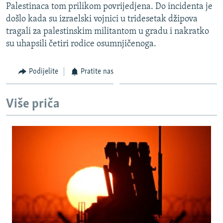
Palestinaca tom prilikom povrijedjena. Do incidenta je
ISPRIČAJ MI
došlo kada su izraelski vojnici u tridesetak džipova
DNEVNO@RSE
tragali za palestinskim militantom u gradu i nakratko
su uhapsili četiri rodice osumnjičenoga.
SPECIJALI RSE
VIŠE OD NASLOVA
Podijelite
Pratite nas
PRATITE NAS
GENOCID U SREBRENICI
POPLAVE I KLIZIŠTA U BIH 2024.
Više priča
TV LIBERTY
Sve RFE/RL stranice
POST SCRIPTUM
MOJA EVROPA
TRI DECENIJE OD RATA U BIH
SVE KARTE DEJTONA
NASTANAK I RASPAD JUGOSLAVIJE