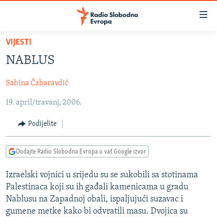
Dostupni
linkovi
Pređite
VIJESTI
na
VIJESTI
NABLUS
glavni
BOSNA I HERCEGOVINA
sadržaj
Sabina Čabaravdić
SRBIJA
Pređite
na
19. april/travanj, 2006.
KOSOVO
glavnu
CRNA GORA
navigaciju
Podijelite
Pređite
VIZUELNO
na
Dodajte Radio Slobodna Evropa u vaš Google izvor
PODCASTI
VIDEO
pretragu
RAT U UKRAJINI
FOTOGALERIJE
Izraelski vojnici u srijedu su se sukobili sa stotinama
Palestinaca koji su ih gađali kamenicama u gradu
KINA NA BALKANU
INFOGRAFIKE
Nablusu na Zapadnoj obali, ispaljujući suzavac i
RSE PRIČE IZ SVIJETA
gumene metke kako bi odvratili masu. Dvojica su