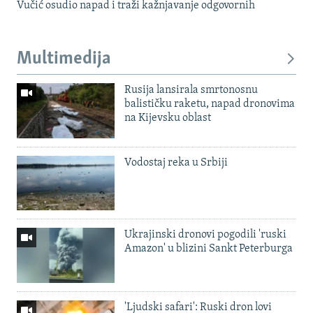
Vučić osudio napad i traži kažnjavanje odgovornih
Multimedija
Rusija lansirala smrtonosnu
balističku raketu, napad dronovima
na Kijevsku oblast
Vodostaj reka u Srbiji
Ukrajinski dronovi pogodili 'ruski
Amazon' u blizini Sankt Peterburga
'Ljudski safari': Ruski dron lovi