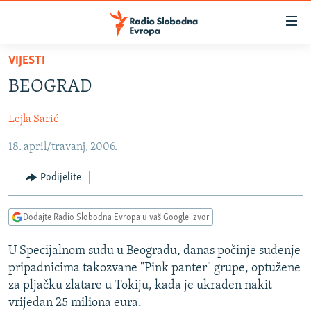
Dostupni
linkovi
Pređite
VIJESTI
na
VIJESTI
BEOGRAD
glavni
BOSNA I HERCEGOVINA
sadržaj
Lejla Sarić
SRBIJA
Pređite
na
18. april/travanj, 2006.
KOSOVO
glavnu
CRNA GORA
navigaciju
Podijelite
Pređite
VIZUELNO
na
Dodajte Radio Slobodna Evropa u vaš Google izvor
PODCASTI
VIDEO
pretragu
RAT U UKRAJINI
FOTOGALERIJE
U Specijalnom sudu u Beogradu, danas počinje suđenje
pripadnicima takozvane "Pink panter" grupe, optužene
KINA NA BALKANU
INFOGRAFIKE
za pljačku zlatare u Tokiju, kada je ukraden nakit
RSE PRIČE IZ SVIJETA
vrijedan 25 miliona eura.