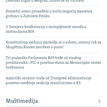
Zelenski stigao u Beograd, susreo se sa Vučićem
Posmrtni ostaci pronađeni u trećoj mogućoj masovnoj
grobnici u Zubinom Potoku
U Sarajevu konferencija o zastupljenosti naroda u
institucijama BiH
Konstitutivna sjednica nastavlja se u subotu, ustavni rok za
Skupštinu Kosova završava u ponoć
Tri poslanika Parlamenta BiH traže od visokog
predstavnika i PIC-a poseban status za Memorijalni centar
Srebrenica
Američki senatori traže od Trumpove administracije
ponovno uvođenje sankcija zvaničnicima iz RS
Multimedija