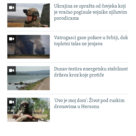
Ukrajina se oprašta od čovjeka koji
je vraćao poginule vojnike njihovim
porodicama
Vatrogasci gase požare u Srbiji, dok
toplotni talas ne jenjava
Dunav testira energetsku stabilnost
država kroz koje protiče
'Ovo je moj dom': Život pod ruskim
dronovima u Hersonu