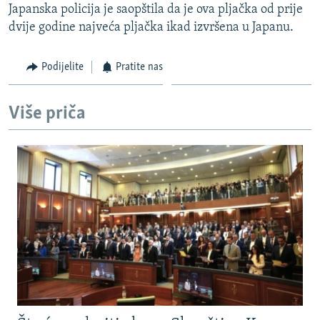
Japanska policija je saopštila da je ova pljačka od prije
ISPRIČAJ MI
dvije godine najveća pljačka ikad izvršena u Japanu.
DNEVNO@RSE
SPECIJALI RSE
Podijelite
Pratite nas
VIŠE OD NASLOVA
PRATITE NAS
Više priča
GENOCID U SREBRENICI
POPLAVE I KLIZIŠTA U BIH 2024.
TV LIBERTY
Sve RFE/RL stranice
POST SCRIPTUM
MOJA EVROPA
TRI DECENIJE OD RATA U BIH
SVE KARTE DEJTONA
NASTANAK I RASPAD JUGOSLAVIJE