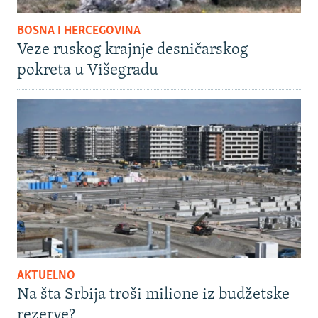
BOSNA I HERCEGOVINA
Veze ruskog krajnje desničarskog
pokreta u Višegradu
AKTUELNO
Na šta Srbija troši milione iz budžetske
rezerve?