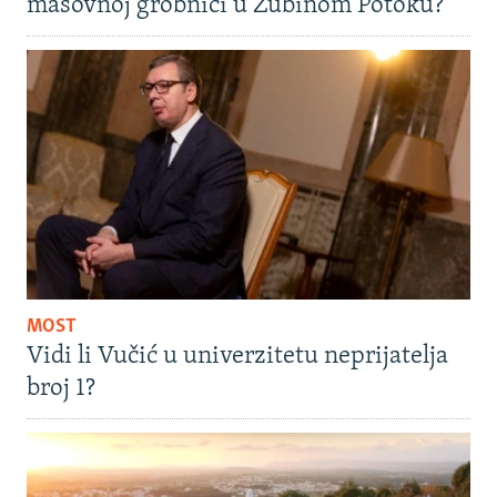
masovnoj grobnici u Zubinom Potoku?
MOST
Vidi li Vučić u univerzitetu neprijatelja
broj 1?