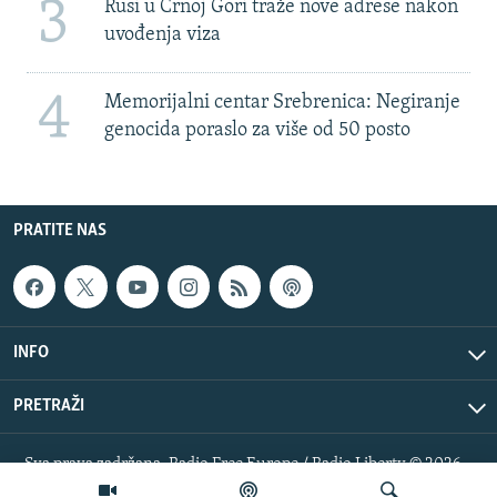
3
Rusi u Crnoj Gori traže nove adrese nakon
uvođenja viza
4
Memorijalni centar Srebrenica: Negiranje
genocida poraslo za više od 50 posto
PRATITE NAS
INFO
PRETRAŽI
Sva prava zadržana. Radio Free Europe / Radio Liberty © 2026
RFE/RL, Inc.