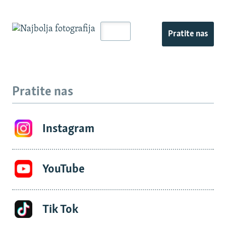
Pratite nas
Pratite nas
Instagram
YouTube
Tik Tok