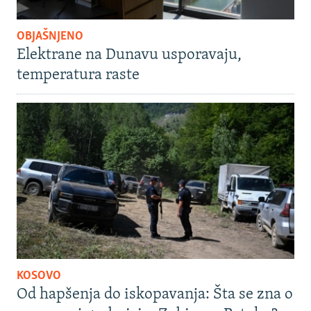
OBJAŠNJENO
Elektrane na Dunavu usporavaju,
temperatura raste
KOSOVO
Od hapšenja do iskopavanja: Šta se zna o