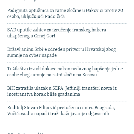
Podignuta optužnica za ratne zločine u Đakovici protiv 20
osoba, uključujući Radoičića
SAD uputile zahtev za izručenje iranskog hakera
uhapšenog u Crnoj Gori
Državljaninu Srbije određen pritvor u Hrvatskoj zbog
sumnje na cyber napade
Tužilaštvo izvodi dokaze nakon nedavnog hapšenja jedne
osobe zbog sumnje na ratni zločin na Kosovu
BiH zatražila ulazak u SEPA: Jeftiniji transferi novca iz
inostranstva korak bliže građanima
Reditelj Stevan Filipović pretučen u centru Beograda,
Vučić osudio napad i traži kažnjavanje odgovornih