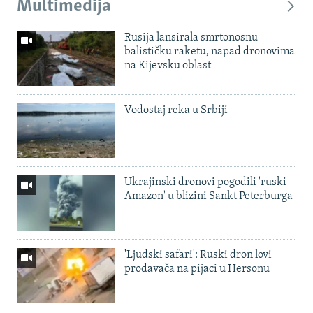
Multimedija
Rusija lansirala smrtonosnu
balističku raketu, napad dronovima
na Kijevsku oblast
Vodostaj reka u Srbiji
Ukrajinski dronovi pogodili 'ruski
Amazon' u blizini Sankt Peterburga
'Ljudski safari': Ruski dron lovi
prodavača na pijaci u Hersonu