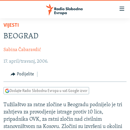
Dostupni
linkovi
Pređite
VIJESTI
na
VIJESTI
BEOGRAD
glavni
BOSNA I HERCEGOVINA
sadržaj
Sabina Čabaravdić
SRBIJA
Pređite
na
17. april/travanj, 2006.
KOSOVO
glavnu
CRNA GORA
navigaciju
Podijelite
Pređite
VIZUELNO
na
Dodajte Radio Slobodna Evropa u vaš Google izvor
PODCASTI
VIDEO
pretragu
RAT U UKRAJINI
FOTOGALERIJE
Tužilaštvo za ratne zločine u Beogradu podnijelo je tri
zahtjeva za provodjenje istrage protiv 10 lica,
KINA NA BALKANU
INFOGRAFIKE
pripadnika OVK, za ratni zločin nad civilnim
RSE PRIČE IZ SVIJETA
stanovništvom na Kosovu. Zločini su izvršeni u okolini