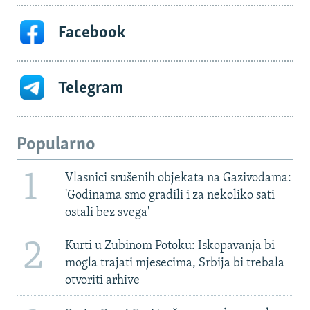
Facebook
Telegram
Popularno
1
Vlasnici srušenih objekata na Gazivodama:
'Godinama smo gradili i za nekoliko sati
ostali bez svega'
2
Kurti u Zubinom Potoku: Iskopavanja bi
mogla trajati mjesecima, Srbija bi trebala
otvoriti arhive