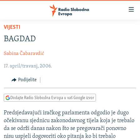
Dostupni
linkovi
Pređite
VIJESTI
na
VIJESTI
BAGDAD
glavni
BOSNA I HERCEGOVINA
sadržaj
Sabina Čabaravdić
SRBIJA
Pređite
na
17. april/travanj, 2006.
KOSOVO
glavnu
CRNA GORA
navigaciju
Podijelite
Pređite
VIZUELNO
na
Dodajte Radio Slobodna Evropa u vaš Google izvor
PODCASTI
VIDEO
pretragu
RAT U UKRAJINI
FOTOGALERIJE
Predsjedavajući iračkog parlamenta odgodio je dugo
očekivanu sjednicu zakonodavnog tijela koja je trebalo
KINA NA BALKANU
INFOGRAFIKE
da se održi danas nakon što se pregovarači ponovno
RSE PRIČE IZ SVIJETA
nisu uspjeli dogovoriti oko pitanja ko bi trebalo