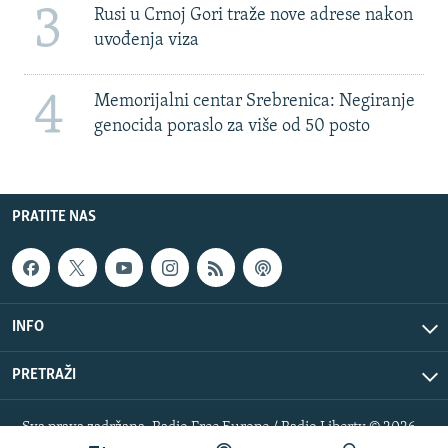
3
Rusi u Crnoj Gori traže nove adrese nakon
uvođenja viza
4
Memorijalni centar Srebrenica: Negiranje
genocida poraslo za više od 50 posto
PRATITE NAS
INFO
PRETRAŽI
Sva prava zadržana. Radio Free Europe / Radio Liberty © 2026
RFE/RL, Inc.