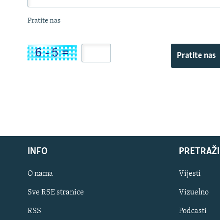
Pratite nas
Pratite nas
INFO
PRETRAŽI
O nama
Vijesti
Sve RSE stranice
Vizuelno
PRATITE NAS
RSS
Podcasti