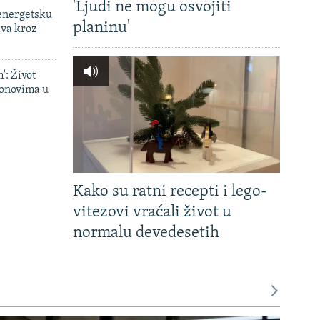
'Ljudi ne mogu osvojiti
 energetsku
planinu'
ava kroz
': Život
onovima u
Kako su ratni recepti i lego-
vitezovi vraćali život u
normalu devedesetih