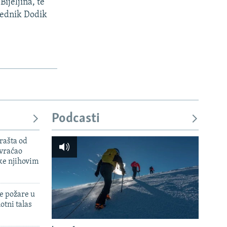
Bijeljina, te
sjednik Dodik
Podcasti
rašta od
 vraćao
ke njihovim
e požare u
otni talas