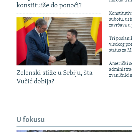
naroda u in
konstituiše do ponoći?
Konstitutiv
subotu, ust
završava u
Tri poslani
visokog pr
status za M
Američki s
administra
Zelenski stiže u Srbiju, šta
zvaničnici
Vučić dobija?
U fokusu