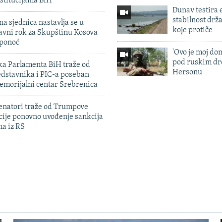
stitucijama BiH
Dunav testira
stabilnost drž
na sjednica nastavlja se u
koje protiče
avni rok za Skupštinu Kosova
 ponoć
'Ovo je moj dom
pod ruskim dr
ka Parlamenta BiH traže od
Hersonu
edstavnika i PIC-a poseban
emorijalni centar Srebrenica
enatori traže od Trumpove
cije ponovno uvođenje sankcija
ma iz RS