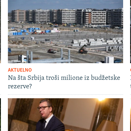
AKTUELNO
Na šta Srbija troši milione iz budžetske
rezerve?