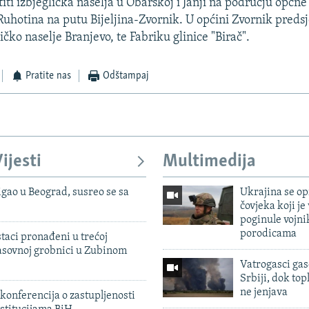
iti izbjeglička naselja u Obarskoj i Janji na području općne 
u Ruhotina na putu Bijeljina-Zvornik. U općini Zvornik pred
ličko naselje Branjevo, te Fabriku glinice "Birač".
Pratite nas
Odštampaj
ijesti
Multimedija
igao u Beograd, susreo se sa
Ukrajina se op
čovjeka koji je
poginule vojni
porodicama
taci pronađeni u trećoj
sovnoj grobnici u Zubinom
Vatrogasci gas
Srbiji, dok topl
ne jenjava
konferencija o zastupljenosti