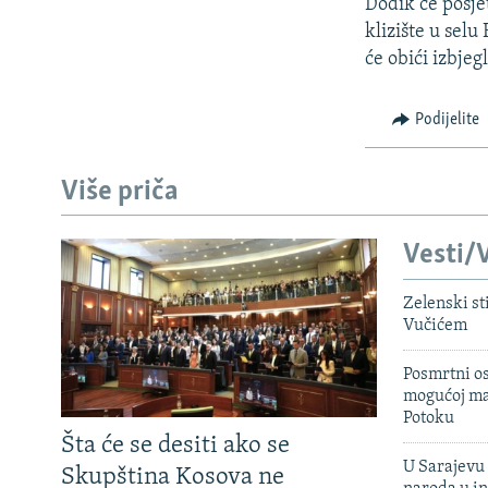
ISPRIČAJ MI
Dodik će posjet
klizište u sel
DNEVNO@RSE
će obići izbjeg
SPECIJALI RSE
Podijelite
VIŠE OD NASLOVA
GENOCID U SREBRENICI
Više priča
POPLAVE I KLIZIŠTA U BIH 2024.
TV LIBERTY
Vesti/V
POST SCRIPTUM
Zelenski st
MOJA EVROPA
Vučićem
TRI DECENIJE OD RATA U BIH
Posmrtni os
SVE KARTE DEJTONA
mogućoj ma
Potoku
NASTANAK I RASPAD JUGOSLAVIJE
Šta će se desiti ako se
U Sarajevu 
Skupština Kosova ne