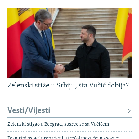
Zelenski stiže u Srbiju, šta Vučić dobija?
Vesti/Vijesti
Zelenski stigao u Beograd, susreo se sa Vučićem
Posmrtni ostaci pronađeni u trećoj mogućoj masovnoj