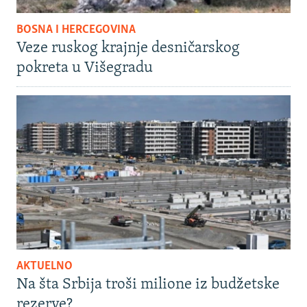
BOSNA I HERCEGOVINA
Veze ruskog krajnje desničarskog
pokreta u Višegradu
AKTUELNO
Na šta Srbija troši milione iz budžetske
rezerve?