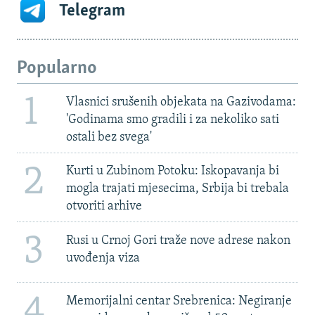
Telegram
Popularno
1
Vlasnici srušenih objekata na Gazivodama:
'Godinama smo gradili i za nekoliko sati
ostali bez svega'
2
Kurti u Zubinom Potoku: Iskopavanja bi
mogla trajati mjesecima, Srbija bi trebala
otvoriti arhive
3
Rusi u Crnoj Gori traže nove adrese nakon
uvođenja viza
4
Memorijalni centar Srebrenica: Negiranje