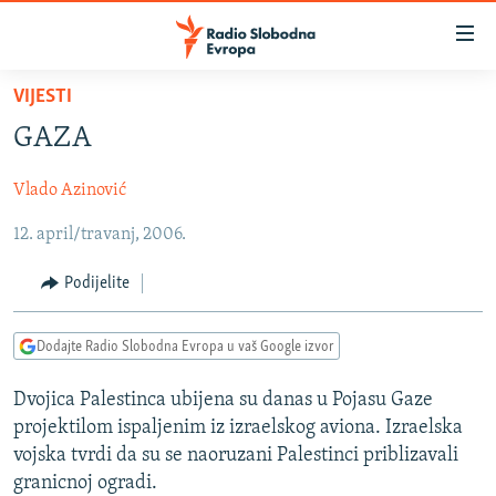
Dostupni
linkovi
Pređite
VIJESTI
na
VIJESTI
GAZA
glavni
BOSNA I HERCEGOVINA
sadržaj
Vlado Azinović
SRBIJA
Pređite
na
12. april/travanj, 2006.
KOSOVO
glavnu
CRNA GORA
navigaciju
Podijelite
Pređite
VIZUELNO
na
Dodajte Radio Slobodna Evropa u vaš Google izvor
PODCASTI
VIDEO
pretragu
RAT U UKRAJINI
FOTOGALERIJE
Dvojica Palestinca ubijena su danas u Pojasu Gaze
projektilom ispaljenim iz izraelskog aviona. Izraelska
KINA NA BALKANU
INFOGRAFIKE
vojska tvrdi da su se naoruzani Palestinci priblizavali
RSE PRIČE IZ SVIJETA
granicnoj ogradi.