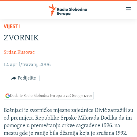
Dostupni
linkovi
Pređite
VIJESTI
na
VIJESTI
ZVORNIK
glavni
BOSNA I HERCEGOVINA
sadržaj
Srđan Kusovac
SRBIJA
Pređite
na
12. april/travanj, 2006.
KOSOVO
glavnu
CRNA GORA
navigaciju
Podijelite
Pređite
VIZUELNO
na
Dodajte Radio Slobodna Evropa u vaš Google izvor
PODCASTI
VIDEO
pretragu
RAT U UKRAJINI
FOTOGALERIJE
Bošnjaci iz zvorničke mjesne zajednice Divič zatražili su
od premijera Republike Srpske Milorada Dodika da im
KINA NA BALKANU
INFOGRAFIKE
pomogne u premeštanju crkve sagrađene 1996. na
RSE PRIČE IZ SVIJETA
mestu gde je ranije bila džamija koja je srušena 1992.