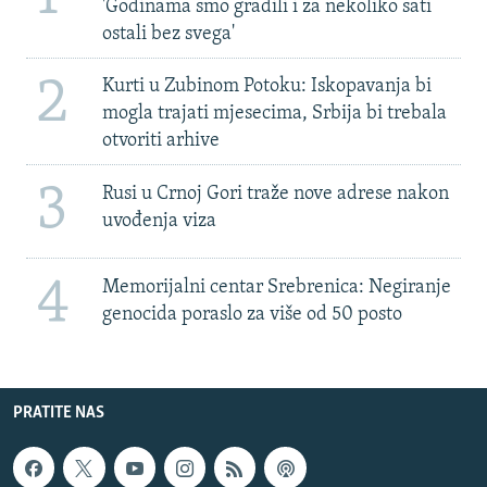
'Godinama smo gradili i za nekoliko sati
ostali bez svega'
2
Kurti u Zubinom Potoku: Iskopavanja bi
mogla trajati mjesecima, Srbija bi trebala
otvoriti arhive
3
Rusi u Crnoj Gori traže nove adrese nakon
uvođenja viza
4
Memorijalni centar Srebrenica: Negiranje
genocida poraslo za više od 50 posto
PRATITE NAS