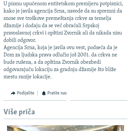
U pismu upućenom entitetskom premijeru potpisnici,
ISPRIČAJ MI
kako je javila agencija Srna, navode da su spremni da
DNEVNO@RSE
snose sve troškove premeštanja crkve sa temelja
džamije i dodaju da se već obraćali Srpskoj
SPECIJALI RSE
pravoslavnoj crkvi i opštini Zvornik ali da nikada nisu
VIŠE OD NASLOVA
dobili odgovor.
PRATITE NAS
Agencija Srna, koja je javila ovu vest, podseća da je
GENOCID U SREBRENICI
Dom za ljudska prava odlučio još 2001. da crkva ne
POPLAVE I KLIZIŠTA U BIH 2024.
bude rušena, a da opština Zvornik obezbedi
TV LIBERTY
Sve RFE/RL stranice
odgovarajuću lokaciju za gradnju džamije što bliže
mestu ranije lokacije.
POST SCRIPTUM
MOJA EVROPA
Podijelite
Pratite nas
TRI DECENIJE OD RATA U BIH
SVE KARTE DEJTONA
Više priča
NASTANAK I RASPAD JUGOSLAVIJE