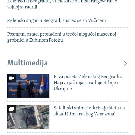
Zelenski u Beogradu, Vučić kaže da nisu razgovarali o
vojnoj saradnji
Zelenski stigao u Beograd, susreo se sa Vučićem
Posmrtni ostaci pronađeni u trećoj mogućoj masovnoj
grobnici u Zubinom Potoku
Multimedija
Prva poseta Zelenskog Beogradu:
Najava jačanja saradnje Srbije i
Ukrajine
Satelitski snimci otkrivaju štetu na
skladištima ruskog 'Amazona'