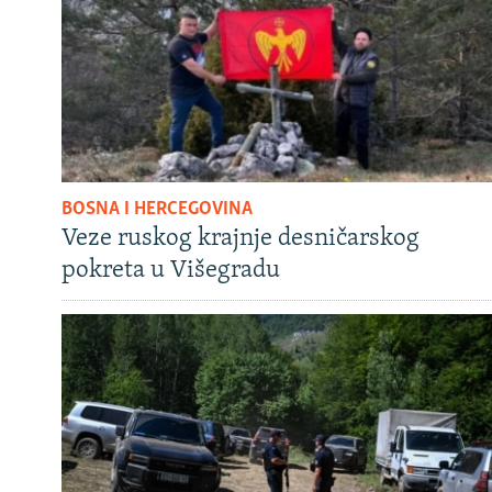
BOSNA I HERCEGOVINA
Veze ruskog krajnje desničarskog
pokreta u Višegradu