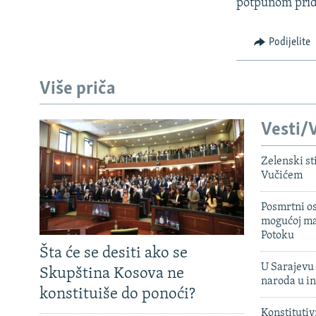
ISPRIČAJ MI
potpunom pridr
DNEVNO@RSE
Podijelite
SPECIJALI RSE
VIŠE OD NASLOVA
Više priča
GENOCID U SREBRENICI
Vesti/V
POPLAVE I KLIZIŠTA U BIH 2024.
TV LIBERTY
Zelenski st
Vučićem
POST SCRIPTUM
MOJA EVROPA
Posmrtni os
mogućoj ma
TRI DECENIJE OD RATA U BIH
Potoku
Šta će se desiti ako se
SVE KARTE DEJTONA
U Sarajevu 
Skupština Kosova ne
naroda u in
NASTANAK I RASPAD JUGOSLAVIJE
konstituiše do ponoći?
Konstitutiv