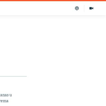
danas u
prema