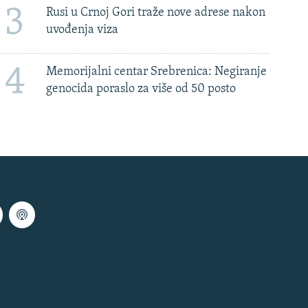
3
Rusi u Crnoj Gori traže nove adrese nakon
uvođenja viza
4
Memorijalni centar Srebrenica: Negiranje
genocida poraslo za više od 50 posto