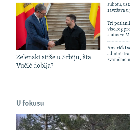
subotu, ust
završava u
Tri poslani
visokog pr
status za M
Američki s
administra
Zelenski stiže u Srbiju, šta
zvaničnici
Vučić dobija?
U fokusu