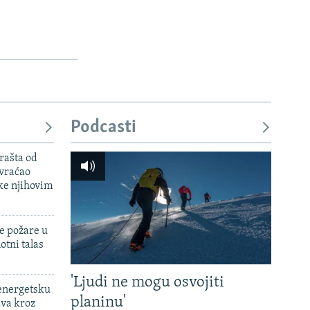
Podcasti
rašta od
 vraćao
ke njihovim
e požare u
otni talas
'Ljudi ne mogu osvojiti
 energetsku
planinu'
ava kroz