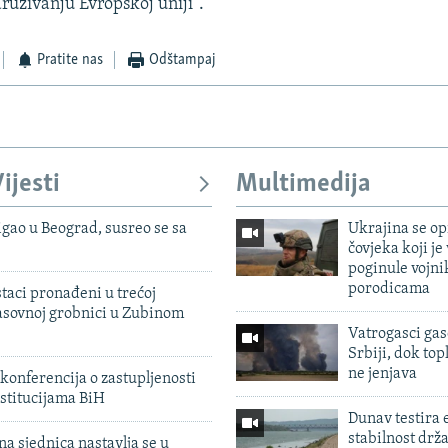
uživanju Evropskoj uniji".
Pratite nas
Odštampaj
ijesti
Multimedija
igao u Beograd, susreo se sa
Ukrajina se op
čovjeka koji je
poginule vojni
porodicama
taci pronađeni u trećoj
sovnoj grobnici u Zubinom
Vatrogasci gas
Srbiji, dok topl
ne jenjava
konferencija o zastupljenosti
stitucijama BiH
Dunav testira
stabilnost drž
na sjednica nastavlja se u