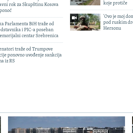
koje protiče
avni rok za Skupštinu Kosova
 ponoć
'Ovo je moj dom
pod ruskim dr
ka Parlamenta BiH traže od
Hersonu
edstavnika i PIC-a poseban
emorijalni centar Srebrenica
enatori traže od Trumpove
cije ponovno uvođenje sankcija
ma iz RS