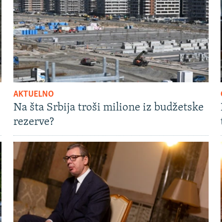
AKTUELNO
Na šta Srbija troši milione iz budžetske
rezerve?