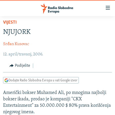
Dostupni
linkovi
Pređite
VIJESTI
na
VIJESTI
NJUJORK
glavni
BOSNA I HERCEGOVINA
sadržaj
Srđan Kusovac
SRBIJA
Pređite
na
12. april/travanj, 2006.
KOSOVO
glavnu
CRNA GORA
navigaciju
Podijelite
Pređite
VIZUELNO
na
Dodajte Radio Slobodna Evropa u vaš Google izvor
PODCASTI
VIDEO
pretragu
RAT U UKRAJINI
FOTOGALERIJE
Američki bokser Muhamed Ali, po mnogima najbolji
bokser ikada, prodao je kompaniji "CKX
KINA NA BALKANU
INFOGRAFIKE
Entertainment" za 50.000.000 $ 80% prava korišćenja
RSE PRIČE IZ SVIJETA
njegovog imena.