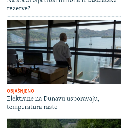
Na šta Srbija troši milione iz budžetske
rezerve?
OBJAŠNJENO
Elektrane na Dunavu usporavaju,
temperatura raste