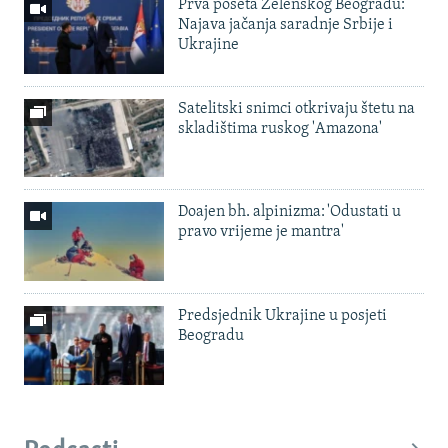
Prva poseta Zelenskog Beogradu:
Najava jačanja saradnje Srbije i
Ukrajine
Satelitski snimci otkrivaju štetu na
skladištima ruskog 'Amazona'
Doajen bh. alpinizma: 'Odustati u
pravo vrijeme je mantra'
Predsjednik Ukrajine u posjeti
Beogradu