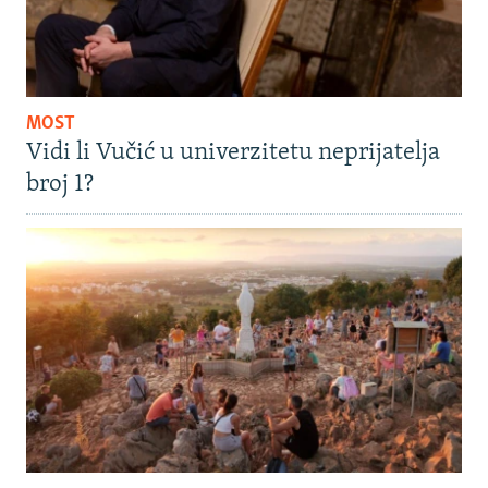
MOST
Vidi li Vučić u univerzitetu neprijatelja
broj 1?