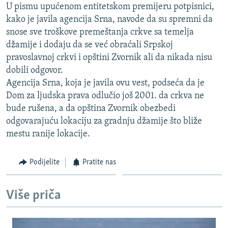
U pismu upućenom entitetskom premijeru potpisnici,
ISPRIČAJ MI
kako je javila agencija Srna, navode da su spremni da
DNEVNO@RSE
snose sve troškove premeštanja crkve sa temelja
džamije i dodaju da se već obraćali Srpskoj
SPECIJALI RSE
pravoslavnoj crkvi i opštini Zvornik ali da nikada nisu
VIŠE OD NASLOVA
dobili odgovor.
PRATITE NAS
Agencija Srna, koja je javila ovu vest, podseća da je
GENOCID U SREBRENICI
Dom za ljudska prava odlučio još 2001. da crkva ne
POPLAVE I KLIZIŠTA U BIH 2024.
bude rušena, a da opština Zvornik obezbedi
TV LIBERTY
Sve RFE/RL stranice
odgovarajuću lokaciju za gradnju džamije što bliže
mestu ranije lokacije.
POST SCRIPTUM
MOJA EVROPA
Podijelite
Pratite nas
TRI DECENIJE OD RATA U BIH
SVE KARTE DEJTONA
Više priča
NASTANAK I RASPAD JUGOSLAVIJE