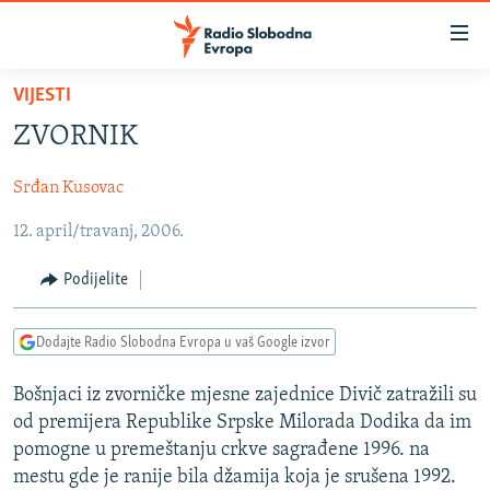
Dostupni
linkovi
Pređite
VIJESTI
na
VIJESTI
ZVORNIK
glavni
BOSNA I HERCEGOVINA
sadržaj
Srđan Kusovac
SRBIJA
Pređite
na
12. april/travanj, 2006.
KOSOVO
glavnu
CRNA GORA
navigaciju
Podijelite
Pređite
VIZUELNO
na
Dodajte Radio Slobodna Evropa u vaš Google izvor
PODCASTI
VIDEO
pretragu
RAT U UKRAJINI
FOTOGALERIJE
Bošnjaci iz zvorničke mjesne zajednice Divič zatražili su
od premijera Republike Srpske Milorada Dodika da im
KINA NA BALKANU
INFOGRAFIKE
pomogne u premeštanju crkve sagrađene 1996. na
RSE PRIČE IZ SVIJETA
mestu gde je ranije bila džamija koja je srušena 1992.