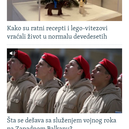
Kako su ratni recepti i lego-vitezovi
vraćali život u normalu devedesetih
Šta se dešava sa služenjem vojnog roka