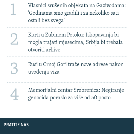
1
Vlasnici srušenih objekata na Gazivodama:
'Godinama smo gradili i za nekoliko sati
ostali bez svega'
2
Kurti u Zubinom Potoku: Iskopavanja bi
mogla trajati mjesecima, Srbija bi trebala
otvoriti arhive
3
Rusi u Crnoj Gori traže nove adrese nakon
uvođenja viza
4
Memorijalni centar Srebrenica: Negiranje
genocida poraslo za više od 50 posto
PRATITE NAS