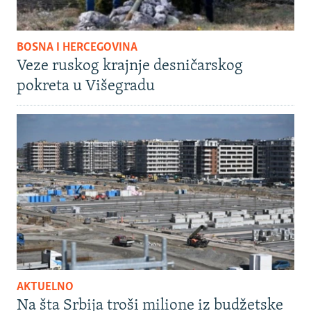
BOSNA I HERCEGOVINA
Veze ruskog krajnje desničarskog
pokreta u Višegradu
AKTUELNO
Na šta Srbija troši milione iz budžetske