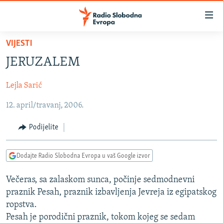
Dostupni
linkovi
Pređite
VIJESTI
na
VIJESTI
JERUZALEM
glavni
BOSNA I HERCEGOVINA
sadržaj
Lejla Sarić
SRBIJA
Pređite
na
12. april/travanj, 2006.
KOSOVO
glavnu
CRNA GORA
navigaciju
Podijelite
Pređite
VIZUELNO
na
Dodajte Radio Slobodna Evropa u vaš Google izvor
PODCASTI
VIDEO
pretragu
RAT U UKRAJINI
FOTOGALERIJE
Večeras, sa zalaskom sunca, počinje sedmodnevni
praznik Pesah, praznik izbavljenja Jevreja iz egipatskog
KINA NA BALKANU
INFOGRAFIKE
ropstva.
RSE PRIČE IZ SVIJETA
Pesah je porodični praznik, tokom kojeg se sedam