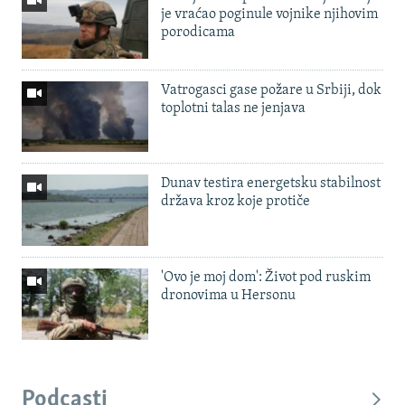
je vraćao poginule vojnike njihovim
porodicama
Vatrogasci gase požare u Srbiji, dok
toplotni talas ne jenjava
Dunav testira energetsku stabilnost
država kroz koje protiče
'Ovo je moj dom': Život pod ruskim
dronovima u Hersonu
Podcasti