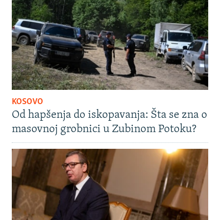
KOSOVO
Od hapšenja do iskopavanja: Šta se zna o
masovnoj grobnici u Zubinom Potoku?