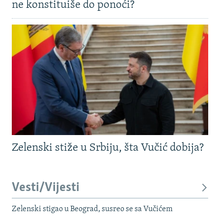
ne konstituiše do ponoći?
Zelenski stiže u Srbiju, šta Vučić dobija?
Vesti/Vijesti
Zelenski stigao u Beograd, susreo se sa Vučićem