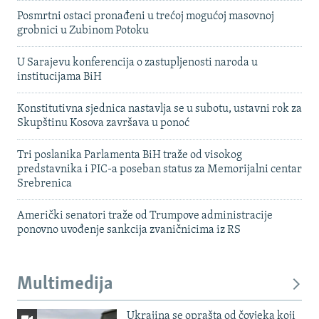
Posmrtni ostaci pronađeni u trećoj mogućoj masovnoj
grobnici u Zubinom Potoku
U Sarajevu konferencija o zastupljenosti naroda u
institucijama BiH
Konstitutivna sjednica nastavlja se u subotu, ustavni rok za
Skupštinu Kosova završava u ponoć
Tri poslanika Parlamenta BiH traže od visokog
predstavnika i PIC-a poseban status za Memorijalni centar
Srebrenica
Američki senatori traže od Trumpove administracije
ponovno uvođenje sankcija zvaničnicima iz RS
Multimedija
Ukrajina se oprašta od čovjeka koji