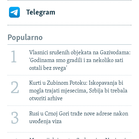
Telegram
Popularno
1
Vlasnici srušenih objekata na Gazivodama:
'Godinama smo gradili i za nekoliko sati
ostali bez svega'
2
Kurti u Zubinom Potoku: Iskopavanja bi
mogla trajati mjesecima, Srbija bi trebala
otvoriti arhive
3
Rusi u Crnoj Gori traže nove adrese nakon
uvođenja viza