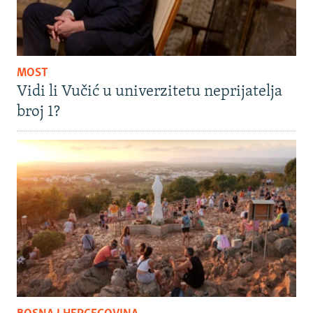
MOST
Vidi li Vučić u univerzitetu neprijatelja
broj 1?