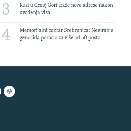
3
Rusi u Crnoj Gori traže nove adrese nakon
uvođenja viza
4
Memorijalni centar Srebrenica: Negiranje
genocida poraslo za više od 50 posto