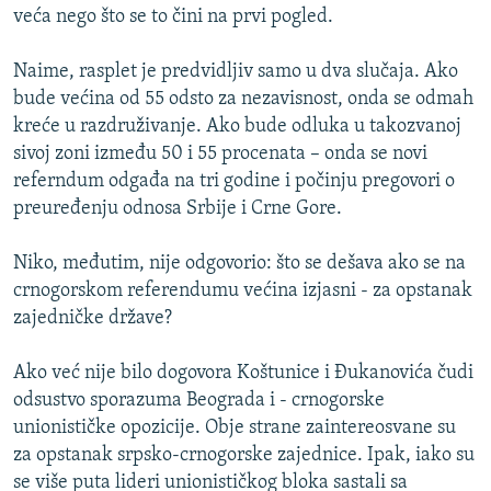
veća nego što se to čini na prvi pogled.
Naime, rasplet je predvidljiv samo u dva slučaja. Ako
bude većina od 55 odsto za nezavisnost, onda se odmah
kreće u razdruživanje. Ako bude odluka u takozvanoj
sivoj zoni između 50 i 55 procenata – onda se novi
referndum odgađa na tri godine i počinju pregovori o
preuređenju odnosa Srbije i Crne Gore.
Niko, međutim, nije odgovorio: što se dešava ako se na
crnogorskom referendumu većina izjasni - za opstanak
zajedničke države?
Ako već nije bilo dogovora Koštunice i Đukanovića čudi
odsustvo sporazuma Beograda i - crnogorske
unionističke opozicije. Obje strane zaintereosvane su
za opstanak srpsko-crnogorske zajednice. Ipak, iako su
se više puta lideri unionističkog bloka sastali sa