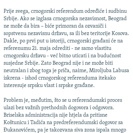
ISPRIČAJ MI
Prije svega, crnogorski referendum određiće i sudbinu
DNEVNO@RSE
Srbije. Ako se izglasa crnogorska nezavisnost, Beograd
ne može da bira – biće primoran da ozvaniči i
SPECIJALI RSE
sopstvenu nezavisnu državu, sa ili bez teritorije Kosova.
VIŠE OD NASLOVA
Dakle, po prvi put u istoriji, crnogorski građani će na
PRATITE NAS
referenumu 21. maja odrediti - ne samo vlastitu
GENOCID U SREBRENICI
crnogorsku državu - već bitno uticati i na budućnost
POPLAVE I KLIZIŠTA U BIH 2024.
susjedne Srbije. Zato Beograd nije i ne može biti
TV LIBERTY
Sve RFE/RL stranice
neutralan i zbog toga je priča, naime, Miroljuba Labusa
iskrena - ishod crnogorskog referenduma itekako
POST SCRIPTUM
interesuje srpsku vlast i srpske građane.
MOJA EVROPA
Problem je, međutim, što se u referendumski proces
TRI DECENIJE OD RATA U BIH
ulazi bez važnih prethodnih dogovora i odgovora.
SVE KARTE DEJTONA
Briselska administracija nije htjela da pritisne
Koštunicu i Tadića na predreferendumski dogovor sa
NASTANAK I RASPAD JUGOSLAVIJE
Đukanovićem, pa je takozvana siva zona ispala mnogo