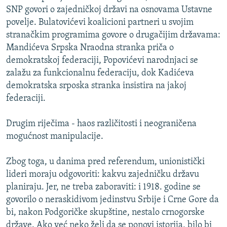
SNP govori o zajedničkoj državi na osnovama Ustavne
povelje. Bulatovićevi koalicioni partneri u svojim
stranačkim programima govore o drugačijim državama:
Mandićeva Srpska Nraodna stranka priča o
demokratskoj federaciji, Popovićevi narodnjaci se
zalažu za funkcionalnu federaciju, dok Kadićeva
demokratska srposka stranka insistira na jakoj
federaciji.
Drugim riječima - haos različitosti i neograničena
mogućnost manipulacije.
Zbog toga, u danima pred referendum, unionistički
lideri moraju odgovoriti: kakvu zajedničku državu
planiraju. Jer, ne treba zaboraviti: i 1918. godine se
govorilo o neraskidivom jedinstvu Srbije i Crne Gore da
bi, nakon Podgoričke skupštine, nestalo crnogorske
države. Ako već neko želi da se ponovi istorija, bilo bi