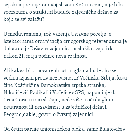
srpskim premijerom Vojislavom Koštunicom, nije bilo
sporazuma o strukturi buduće zajedničke države za
koju se svi zalažu?
U međuvremenu, rok važenja Ustavne povelje je
istekao: sama organizacija crnogorskog referenduma je
dokaz da je Državna zajednica odslužila svoje i da
nakon 21. maja počinje nova realnost.
Ali kakva bi ta nova realnost mogla da bude ako se
većina izjasni protiv nezavisnosti? Većinska Srbija, koju
čine Koštiničina Demokratska srpska stranka,
Nikolićević Radikali i Vučelićev SPS, napominje da
Crna Gora, u tom slučaju, neće više moći da glumi
neutranost ili nezavisnost u zajedničkoj državi.
Beograd,dakle, govori o čvrstoj zajednici. .
Od četiri partije unionističkog bloka, samo Bulatovićev