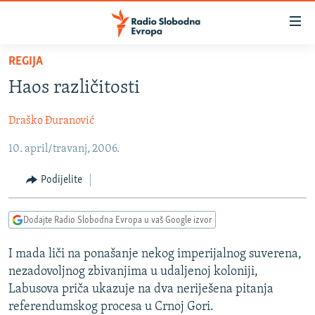
Dostupni
linkovi
Pređite
REGIJA
na
VIJESTI
Haos različitosti
glavni
BOSNA I HERCEGOVINA
sadržaj
Draško Đuranović
SRBIJA
Pređite
na
10. april/travanj, 2006.
KOSOVO
glavnu
CRNA GORA
navigaciju
Podijelite
Pređite
VIZUELNO
na
Dodajte Radio Slobodna Evropa u vaš Google izvor
PODCASTI
VIDEO
pretragu
RAT U UKRAJINI
FOTOGALERIJE
I mada liči na ponašanje nekog imperijalnog suverena,
nezadovoljnog zbivanjima u udaljenoj koloniji,
KINA NA BALKANU
INFOGRAFIKE
Labusova priča ukazuje na dva neriješena pitanja
RSE PRIČE IZ SVIJETA
referendumskog procesa u Crnoj Gori.