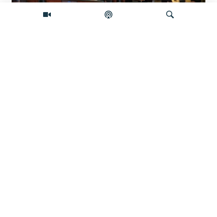
Šta će se desiti ako se Skupština Kosova
ne konstituiše do ponoći?
Pretraživač
Zelenski stigao u Srbiju, šta Vučić
dobija?