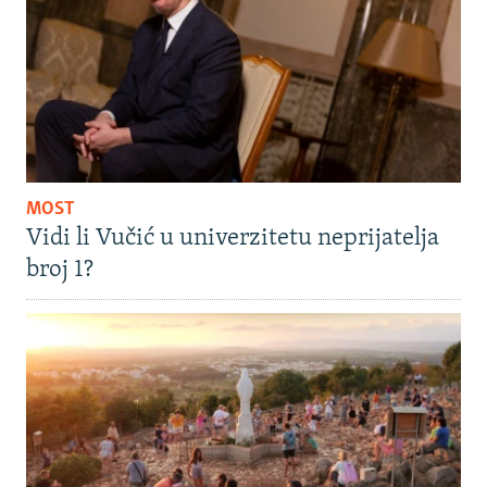
MOST
Vidi li Vučić u univerzitetu neprijatelja
broj 1?