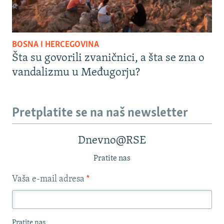
BOSNA I HERCEGOVINA
Šta su govorili zvaničnici, a šta se zna o
vandalizmu u Međugorju?
Pretplatite se na naš newsletter
Dnevno@RSE
Pratite nas
Vaša e-mail adresa
*
Pratite nas