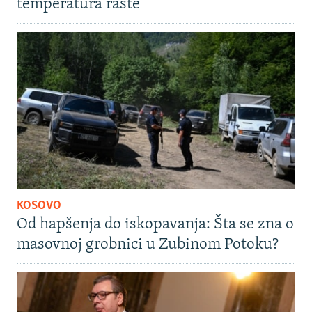
temperatura raste
KOSOVO
Od hapšenja do iskopavanja: Šta se zna o
masovnoj grobnici u Zubinom Potoku?