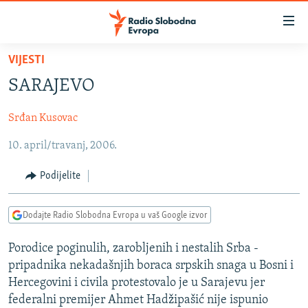
Dostupni
linkovi
Pređite
VIJESTI
na
VIJESTI
SARAJEVO
glavni
BOSNA I HERCEGOVINA
sadržaj
Srđan Kusovac
SRBIJA
Pređite
na
10. april/travanj, 2006.
KOSOVO
glavnu
CRNA GORA
navigaciju
Podijelite
Pređite
VIZUELNO
na
Dodajte Radio Slobodna Evropa u vaš Google izvor
PODCASTI
VIDEO
pretragu
RAT U UKRAJINI
FOTOGALERIJE
Porodice poginulih, zarobljenih i nestalih Srba -
pripadnika nekadašnjih boraca srpskih snaga u Bosni i
KINA NA BALKANU
INFOGRAFIKE
Hercegovini i civila protestovalo je u Sarajevu jer
RSE PRIČE IZ SVIJETA
federalni premijer Ahmet Hadžipašić nije ispunio