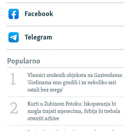
Facebook
Telegram
Popularno
1
Vlasnici srušenih objekata na Gazivodama:
'Godinama smo gradili i za nekoliko sati
ostali bez svega'
2
Kurti u Zubinom Potoku: Iskopavanja bi
mogla trajati mjesecima, Srbija bi trebala
otvoriti arhive