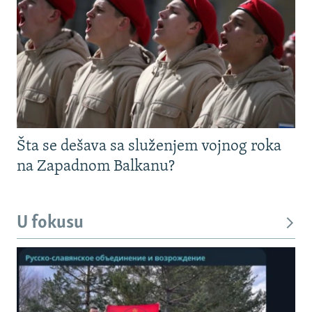
Šta se dešava sa služenjem vojnog roka
na Zapadnom Balkanu?
U fokusu