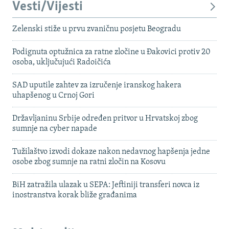
Vesti/Vijesti
Zelenski stiže u prvu zvaničnu posjetu Beogradu
Podignuta optužnica za ratne zločine u Đakovici protiv 20
osoba, uključujući Radoičića
SAD uputile zahtev za izručenje iranskog hakera
uhapšenog u Crnoj Gori
Državljaninu Srbije određen pritvor u Hrvatskoj zbog
sumnje na cyber napade
Tužilaštvo izvodi dokaze nakon nedavnog hapšenja jedne
osobe zbog sumnje na ratni zločin na Kosovu
BiH zatražila ulazak u SEPA: Jeftiniji transferi novca iz
inostranstva korak bliže građanima