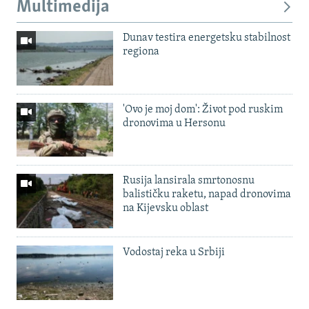
Multimedija
Dunav testira energetsku stabilnost
regiona
'Ovo je moj dom': Život pod ruskim
dronovima u Hersonu
Rusija lansirala smrtonosnu
balističku raketu, napad dronovima
na Kijevsku oblast
Vodostaj reka u Srbiji