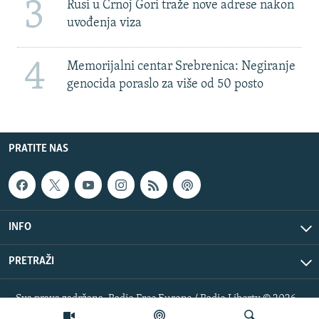
3
Rusi u Crnoj Gori traže nove adrese nakon
uvođenja viza
4
Memorijalni centar Srebrenica: Negiranje
genocida poraslo za više od 50 posto
PRATITE NAS
INFO
PRETRAŽI
Sva prava zadržana. Radio Free Europe / Radio Liberty © 2026
RFE/RL, Inc.