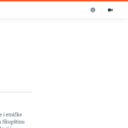
e i etničke
la Skupštinu