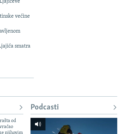
Ljajićeve
tinske većine
javljenom
Ljajića smatra
Podcasti
rašta od
 vraćao
ke njihovim