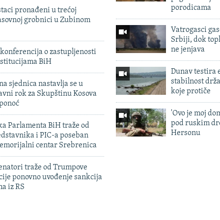
porodicama
taci pronađeni u trećoj
sovnoj grobnici u Zubinom
Vatrogasci gas
Srbiji, dok topl
ne jenjava
konferencija o zastupljenosti
stitucijama BiH
Dunav testira
stabilnost drž
na sjednica nastavlja se u
koje protiče
avni rok za Skupštinu Kosova
 ponoć
'Ovo je moj dom
pod ruskim dr
ka Parlamenta BiH traže od
Hersonu
edstavnika i PIC-a poseban
emorijalni centar Srebrenica
enatori traže od Trumpove
cije ponovno uvođenje sankcija
ma iz RS