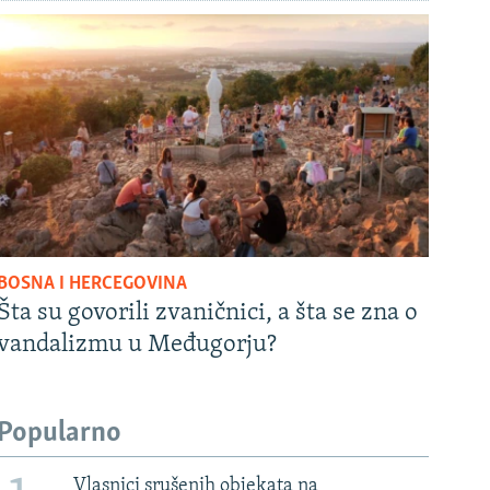
BOSNA I HERCEGOVINA
Šta su govorili zvaničnici, a šta se zna o
vandalizmu u Međugorju?
Popularno
Vlasnici srušenih objekata na