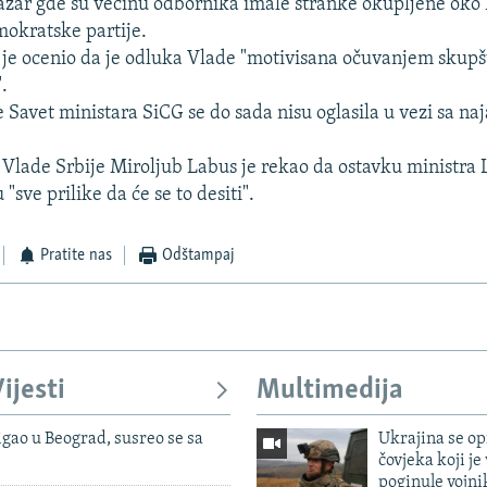
azar gde su većinu odbornika imale stranke okupljene oko 
okratske partije.
ć je ocenio da je odluka Vlade "motivisana očuvanjem skupš
.
e Savet ministara SiCG se do sada nisu oglasila u vezi sa na
Vlade Srbije Miroljub Labus je rekao da ostavku ministra 
 "sve prilike da će se to desiti".
Pratite nas
Odštampaj
ijesti
Multimedija
igao u Beograd, susreo se sa
Ukrajina se op
čovjeka koji je
poginule vojni