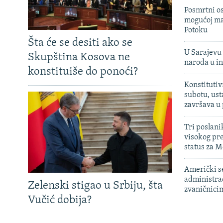
Posmrtni os
mogućoj ma
Potoku
Šta će se desiti ako se
U Sarajevu 
Skupština Kosova ne
naroda u in
konstituiše do ponoći?
Konstitutiv
subotu, ust
završava u
Tri poslani
visokog pr
status za M
Američki s
administra
Zelenski stigao u Srbiju, šta
zvaničnici
Vučić dobija?