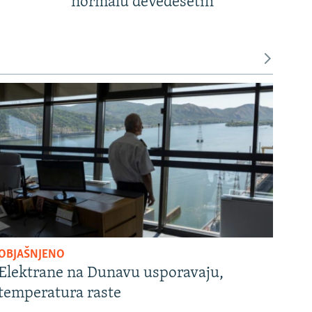
normalu devedesetih
OBJAŠNJENO
Elektrane na Dunavu usporavaju,
temperatura raste