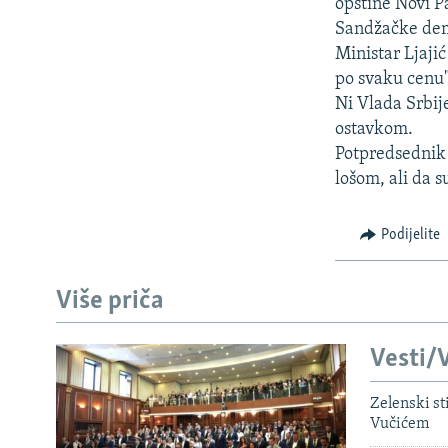
ISPRIČAJ MI
opštine Novi P
Sandžačke dem
DNEVNO@RSE
Ministar Ljaji
SPECIJALI RSE
po svaku cenu"
Ni Vlada Srbij
VIŠE OD NASLOVA
ostavkom.
GENOCID U SREBRENICI
Potpredsednik 
lošom, ali da su
POPLAVE I KLIZIŠTA U BIH 2024.
TV LIBERTY
Podijelite
POST SCRIPTUM
MOJA EVROPA
Više priča
TRI DECENIJE OD RATA U BIH
Vesti/V
SVE KARTE DEJTONA
NASTANAK I RASPAD JUGOSLAVIJE
Zelenski st
Vučićem