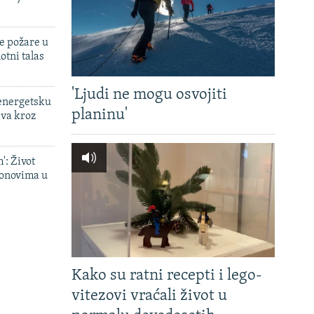
e požare u
otni talas
'Ljudi ne mogu osvojiti
 energetsku
planinu'
ava kroz
': Život
onovima u
Kako su ratni recepti i lego-
vitezovi vraćali život u