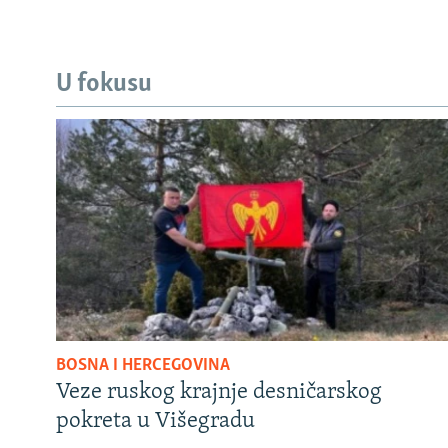
U fokusu
BOSNA I HERCEGOVINA
Veze ruskog krajnje desničarskog
pokreta u Višegradu