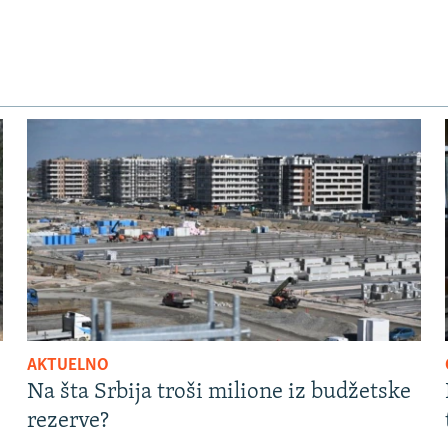
AKTUELNO
Na šta Srbija troši milione iz budžetske
rezerve?