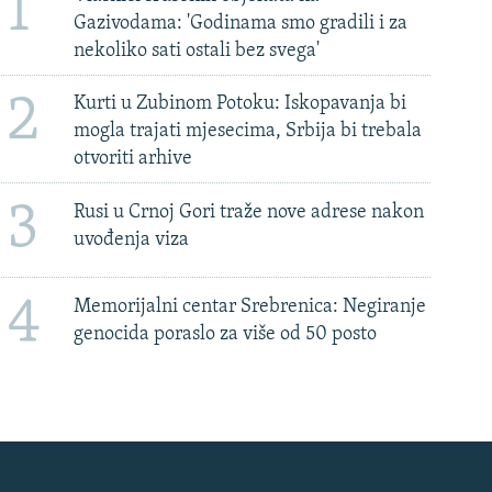
1
Gazivodama: 'Godinama smo gradili i za
nekoliko sati ostali bez svega'
2
Kurti u Zubinom Potoku: Iskopavanja bi
mogla trajati mjesecima, Srbija bi trebala
otvoriti arhive
3
Rusi u Crnoj Gori traže nove adrese nakon
uvođenja viza
4
Memorijalni centar Srebrenica: Negiranje
genocida poraslo za više od 50 posto