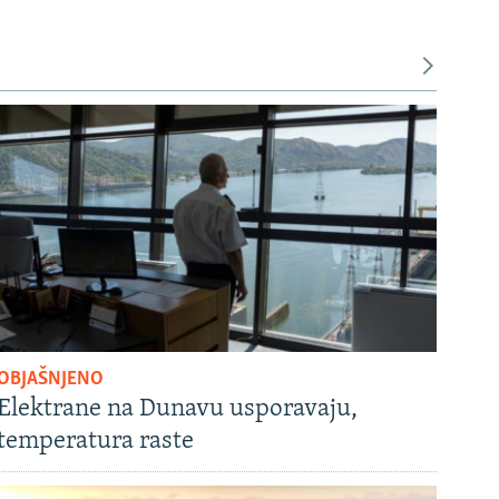
OBJAŠNJENO
Elektrane na Dunavu usporavaju,
temperatura raste