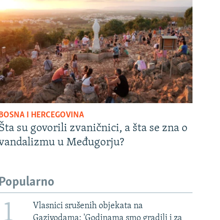
BOSNA I HERCEGOVINA
Šta su govorili zvaničnici, a šta se zna o
vandalizmu u Međugorju?
Popularno
1
Vlasnici srušenih objekata na
Gazivodama: 'Godinama smo gradili i za