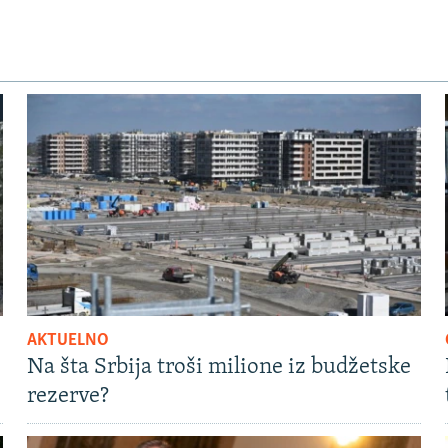
AKTUELNO
Na šta Srbija troši milione iz budžetske
rezerve?