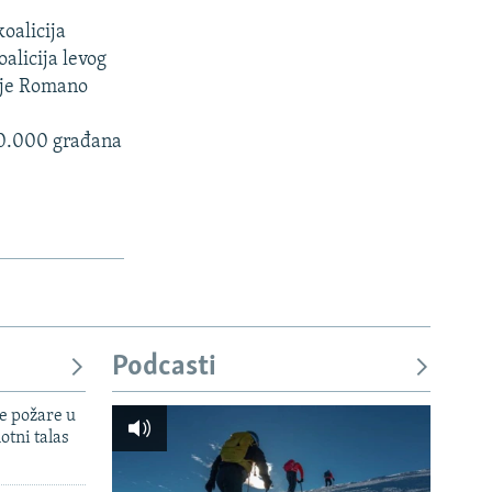
koalicija
alicija levog
sije Romano
000.000 građana
Podcasti
e požare u
otni talas