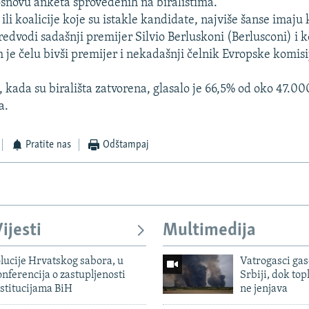
osnovu anketa sprovedenih na biralištima.
ili koalicije koje su istakle kandidate, najviše šanse imaju 
edvodi sadašnji premijer Silvio Berluskoni (Berlusconi) i ko
m je čelu bivši premijer i nekadašnji čelnik Evropske komi
a, kada su birališta zatvorena, glasalo je 66,5% od oko 47.
a.
Pratite nas
Odštampaj
ijesti
Multimedija
lucije Hrvatskog sabora, u
Vatrogasci gas
nferencija o zastupljenosti
Srbiji, dok topl
stitucijama BiH
ne jenjava