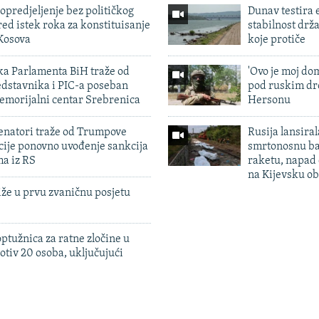
predjeljenje bez političkog
Dunav testira
ed istek roka za konstituisanje
stabilnost drž
Kosova
koje protiče
ka Parlamenta BiH traže od
'Ovo je moj dom
edstavnika i PIC-a poseban
pod ruskim dr
emorijalni centar Srebrenica
Hersonu
enatori traže od Trumpove
Rusija lansiral
cije ponovno uvođenje sankcija
smrtonosnu ba
ma iz RS
raketu, napad
na Kijevsku ob
iže u prvu zvaničnu posjetu
ptužnica za ratne zločine u
otiv 20 osoba, uključujući