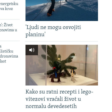
 energetsku
ava kroz
': Život
'Ljudi ne mogu osvojiti
onovima u
planinu'
a
lističku
 dronovima
last
Kako su ratni recepti i lego-
vitezovi vraćali život u
normalu devedesetih