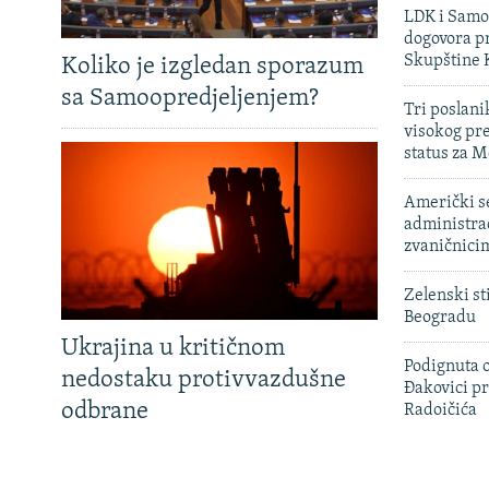
LDK i Samoo
dogovora pr
Skupštine 
Koliko je izgledan sporazum
sa Samoopredjeljenjem?
Tri poslani
visokog pr
status za M
Američki s
administra
zvaničnici
Zelenski st
Beogradu
Ukrajina u kritičnom
Podignuta o
nedostaku protivvazdušne
Đakovici pr
odbrane
Radoičića