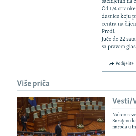
ISPRIČAJ MI
sačinjenih na 
Od 174 stranke 
DNEVNO@RSE
desnice koju pr
SPECIJALI RSE
centra na čije
Prodi.
VIŠE OD NASLOVA
Juče do 22 sat
GENOCID U SREBRENICI
sa pravom glas
POPLAVE I KLIZIŠTA U BIH 2024.
Podijelite
TV LIBERTY
POST SCRIPTUM
Više priča
MOJA EVROPA
TRI DECENIJE OD RATA U BIH
Vesti/V
SVE KARTE DEJTONA
Nakon rezo
Sarajevu ko
NASTANAK I RASPAD JUGOSLAVIJE
naroda u in