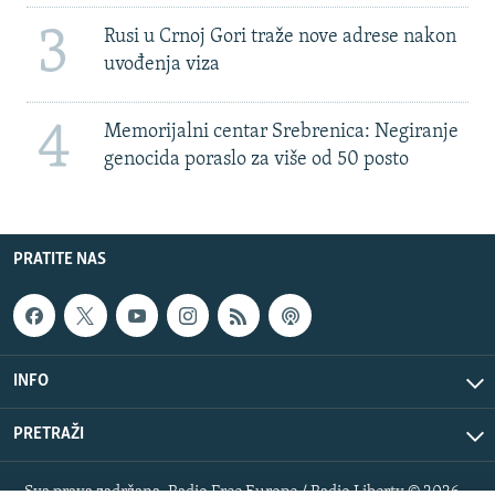
3
Rusi u Crnoj Gori traže nove adrese nakon
uvođenja viza
4
Memorijalni centar Srebrenica: Negiranje
genocida poraslo za više od 50 posto
PRATITE NAS
INFO
PRETRAŽI
Sva prava zadržana. Radio Free Europe / Radio Liberty © 2026