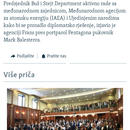
Predsjednik Buš i Stejt Department aktivno rade sa
ISPRIČAJ MI
međunarodnom zajednicom, Međunarodnom agecijom
DNEVNO@RSE
za atomsku energiju (IAEA) i Ujedinjenim narodima
kako bi se pronašlo diplomatsko rješenje, izjavio je
SPECIJALI RSE
agenciji Frans pres portparol Pentagona pukovnik
VIŠE OD NASLOVA
Mark Balesteros.
PRATITE NAS
GENOCID U SREBRENICI
Podijelite
Pratite nas
POPLAVE I KLIZIŠTA U BIH 2024.
TV LIBERTY
Sve RFE/RL stranice
Više priča
POST SCRIPTUM
MOJA EVROPA
TRI DECENIJE OD RATA U BIH
SVE KARTE DEJTONA
NASTANAK I RASPAD JUGOSLAVIJE