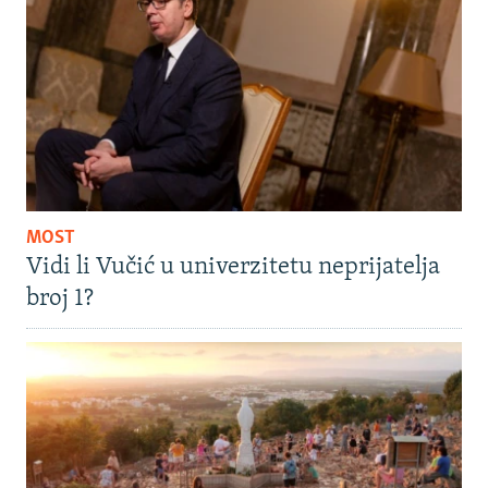
MOST
Vidi li Vučić u univerzitetu neprijatelja
broj 1?