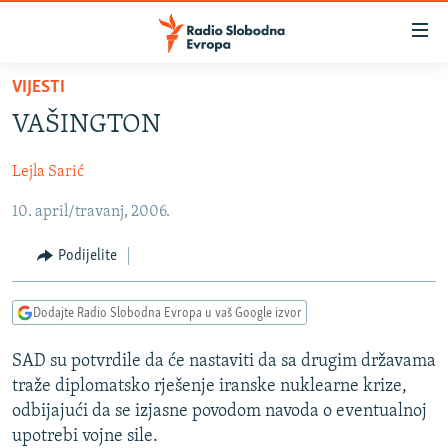
Dostupni
linkovi
Pređite
VIJESTI
na
VIJESTI
VAŠINGTON
glavni
BOSNA I HERCEGOVINA
sadržaj
Lejla Sarić
SRBIJA
Pređite
na
10. april/travanj, 2006.
KOSOVO
glavnu
CRNA GORA
navigaciju
Podijelite
Pređite
VIZUELNO
na
Dodajte Radio Slobodna Evropa u vaš Google izvor
PODCASTI
VIDEO
pretragu
RAT U UKRAJINI
FOTOGALERIJE
SAD su potvrdile da će nastaviti da sa drugim državama
traže diplomatsko rješenje iranske nuklearne krize,
KINA NA BALKANU
INFOGRAFIKE
odbijajući da se izjasne povodom navoda o eventualnoj
RSE PRIČE IZ SVIJETA
upotrebi vojne sile.