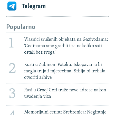
Telegram
Popularno
1
Vlasnici srušenih objekata na Gazivodama:
'Godinama smo gradili i za nekoliko sati
ostali bez svega'
2
Kurti u Zubinom Potoku: Iskopavanja bi
mogla trajati mjesecima, Srbija bi trebala
otvoriti arhive
3
Rusi u Crnoj Gori traže nove adrese nakon
uvođenja viza
Memorijalni centar Srebrenica: Negiranje