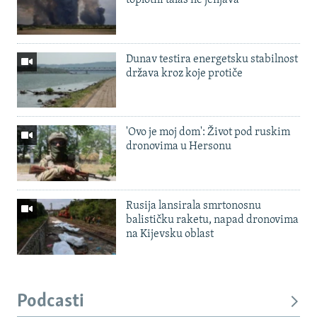
Dunav testira energetsku stabilnost
država kroz koje protiče
'Ovo je moj dom': Život pod ruskim
dronovima u Hersonu
Rusija lansirala smrtonosnu
balističku raketu, napad dronovima
na Kijevsku oblast
Podcasti