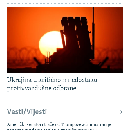
Ukrajina u kritičnom nedostaku
protivvazdušne odbrane
Vesti/Vijesti
Američki senatori traže od Trumpove administracije