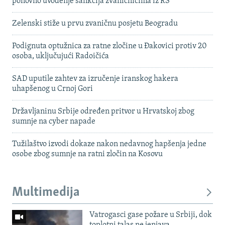
ponovno uvođenje sankcija zvaničnicima iz RS
Zelenski stiže u prvu zvaničnu posjetu Beogradu
Podignuta optužnica za ratne zločine u Đakovici protiv 20
osoba, uključujući Radoičića
SAD uputile zahtev za izručenje iranskog hakera
uhapšenog u Crnoj Gori
Državljaninu Srbije određen pritvor u Hrvatskoj zbog
sumnje na cyber napade
Tužilaštvo izvodi dokaze nakon nedavnog hapšenja jedne
osobe zbog sumnje na ratni zločin na Kosovu
Multimedija
Vatrogasci gase požare u Srbiji, dok
toplotni talas ne jenjava