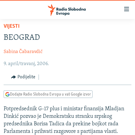
Dostupni
linkovi
Pređite
VIJESTI
na
VIJESTI
BEOGRAD
glavni
BOSNA I HERCEGOVINA
sadržaj
Sabina Čabaravdić
SRBIJA
Pređite
na
9. april/travanj, 2006.
KOSOVO
glavnu
CRNA GORA
navigaciju
Podijelite
Pređite
VIZUELNO
na
Dodajte Radio Slobodna Evropa u vaš Google izvor
PODCASTI
VIDEO
pretragu
RAT U UKRAJINI
FOTOGALERIJE
Potpredsednik G-17 plus i ministar finansija Mladjan
Dinkić pozvao je Demokratsku stranku srpskog
KINA NA BALKANU
INFOGRAFIKE
predsednika Borisa Tadica da prekine bojkot rada
RSE PRIČE IZ SVIJETA
Parlamenta i prihvati razgovore s partijama vlasti.