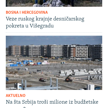
BOSNA I HERCEGOVINA
Veze ruskog krajnje desničarskog
pokreta u Višegradu
AKTUELNO
Na šta Srbija troši milione iz budžetske