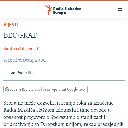
Dostupni
linkovi
Pređite
VIJESTI
na
VIJESTI
BEOGRAD
glavni
BOSNA I HERCEGOVINA
sadržaj
Sabina Čabaravdić
SRBIJA
Pređite
na
9. april/travanj, 2006.
KOSOVO
glavnu
CRNA GORA
navigaciju
Podijelite
Pređite
VIZUELNO
na
Dodajte Radio Slobodna Evropa u vaš Google izvor
PODCASTI
VIDEO
pretragu
RAT U UKRAJINI
FOTOGALERIJE
Srbija ne može dozvoliti isticanje roka za izručenje
Ratka Mladića Haškom tribunalu i time dovede u
KINA NA BALKANU
INFOGRAFIKE
opasnost pregovore o Sporazumu o stabilizaciji i
RSE PRIČE IZ SVIJETA
pridruživanju sa Evropskom unijom, rekao predsjednik