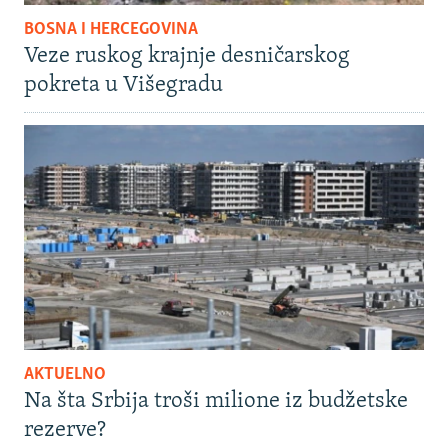
BOSNA I HERCEGOVINA
Veze ruskog krajnje desničarskog
pokreta u Višegradu
AKTUELNO
Na šta Srbija troši milione iz budžetske
rezerve?