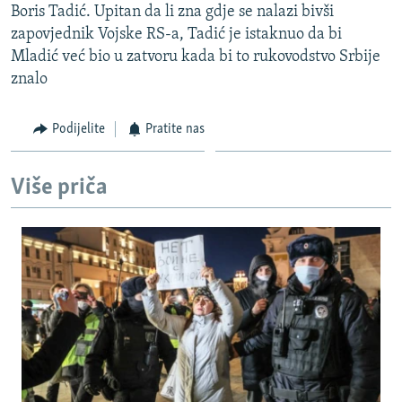
Boris Tadić. Upitan da li zna gdje se nalazi bivši
ISPRIČAJ MI
zapovjednik Vojske RS-a, Tadić je istaknuo da bi
DNEVNO@RSE
Mladić već bio u zatvoru kada bi to rukovodstvo Srbije
znalo
SPECIJALI RSE
VIŠE OD NASLOVA
Podijelite
Pratite nas
PRATITE NAS
GENOCID U SREBRENICI
POPLAVE I KLIZIŠTA U BIH 2024.
Više priča
TV LIBERTY
Sve RFE/RL stranice
POST SCRIPTUM
MOJA EVROPA
TRI DECENIJE OD RATA U BIH
SVE KARTE DEJTONA
NASTANAK I RASPAD JUGOSLAVIJE