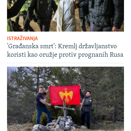
ISTRAŽIVANJA
'Građanska smrt': Kremlj državljanstvo
koristi kao oružje protiv prognanih Rusa