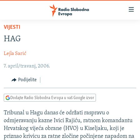
Dostupni
linkovi
Pređite
VIJESTI
na
VIJESTI
HAG
glavni
BOSNA I HERCEGOVINA
sadržaj
Lejla Sarić
SRBIJA
Pređite
na
7. april/travanj, 2006.
KOSOVO
glavnu
CRNA GORA
navigaciju
Podijelite
Pređite
VIZUELNO
na
Dodajte Radio Slobodna Evropa u vaš Google izvor
PODCASTI
VIDEO
pretragu
RAT U UKRAJINI
FOTOGALERIJE
Tribunal u Hagu danas će održati raspravu o
odmjeravanju kazne Ivici Rajiću, ratnom komandantu
KINA NA BALKANU
INFOGRAFIKE
Hrvatskog vijeća obrane (HVO) u Kiseljaku, koji je
RSE PRIČE IZ SVIJETA
priznao krivicu za ratne zločine počinjene napadom na