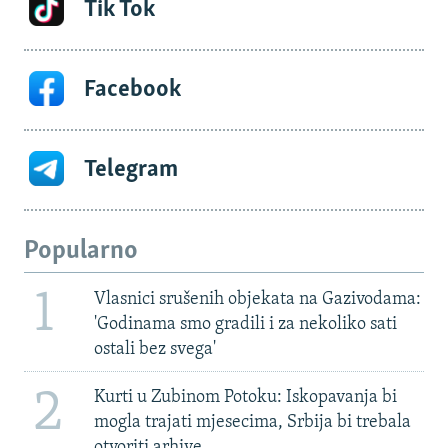
Tik Tok
Facebook
Telegram
Popularno
1
Vlasnici srušenih objekata na Gazivodama:
'Godinama smo gradili i za nekoliko sati
ostali bez svega'
2
Kurti u Zubinom Potoku: Iskopavanja bi
mogla trajati mjesecima, Srbija bi trebala
otvoriti arhive