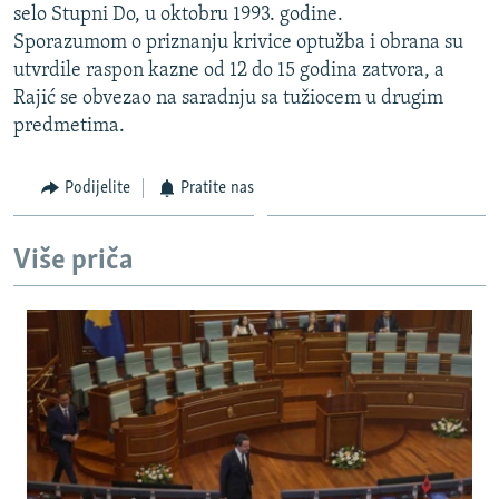
selo Stupni Do, u oktobru 1993. godine.
ISPRIČAJ MI
Sporazumom o priznanju krivice optužba i obrana su
DNEVNO@RSE
utvrdile raspon kazne od 12 do 15 godina zatvora, a
Rajić se obvezao na saradnju sa tužiocem u drugim
SPECIJALI RSE
predmetima.
VIŠE OD NASLOVA
PRATITE NAS
GENOCID U SREBRENICI
Podijelite
Pratite nas
POPLAVE I KLIZIŠTA U BIH 2024.
Više priča
TV LIBERTY
Sve RFE/RL stranice
POST SCRIPTUM
MOJA EVROPA
TRI DECENIJE OD RATA U BIH
SVE KARTE DEJTONA
NASTANAK I RASPAD JUGOSLAVIJE