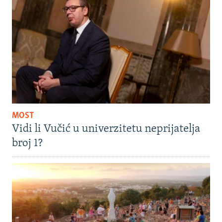
MOST
Vidi li Vučić u univerzitetu neprijatelja
broj 1?