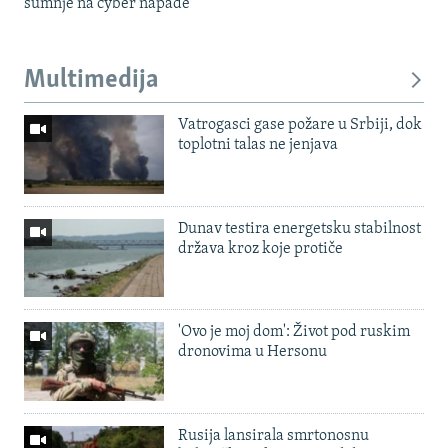
sumnje na cyber napade
Multimedija
Vatrogasci gase požare u Srbiji, dok
toplotni talas ne jenjava
Dunav testira energetsku stabilnost
država kroz koje protiče
'Ovo je moj dom': Život pod ruskim
dronovima u Hersonu
Rusija lansirala smrtonosnu