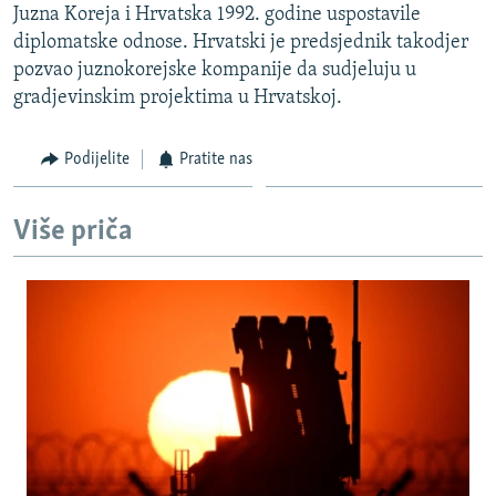
Juzna Koreja i Hrvatska 1992. godine uspostavile
ISPRIČAJ MI
diplomatske odnose. Hrvatski je predsjednik takodjer
DNEVNO@RSE
pozvao juznokorejske kompanije da sudjeluju u
gradjevinskim projektima u Hrvatskoj.
SPECIJALI RSE
VIŠE OD NASLOVA
Podijelite
Pratite nas
PRATITE NAS
GENOCID U SREBRENICI
POPLAVE I KLIZIŠTA U BIH 2024.
Više priča
TV LIBERTY
Sve RFE/RL stranice
POST SCRIPTUM
MOJA EVROPA
TRI DECENIJE OD RATA U BIH
SVE KARTE DEJTONA
NASTANAK I RASPAD JUGOSLAVIJE