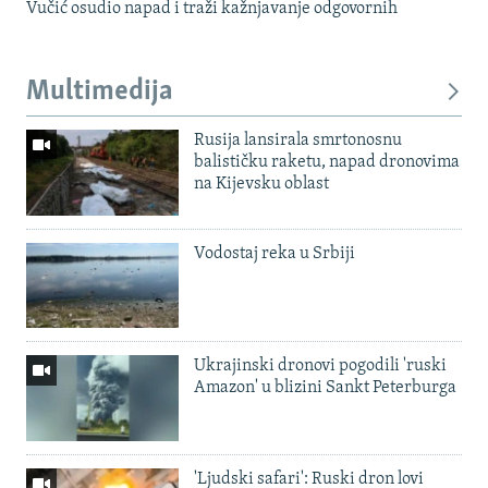
Vučić osudio napad i traži kažnjavanje odgovornih
Multimedija
Rusija lansirala smrtonosnu
balističku raketu, napad dronovima
na Kijevsku oblast
Vodostaj reka u Srbiji
Ukrajinski dronovi pogodili 'ruski
Amazon' u blizini Sankt Peterburga
'Ljudski safari': Ruski dron lovi