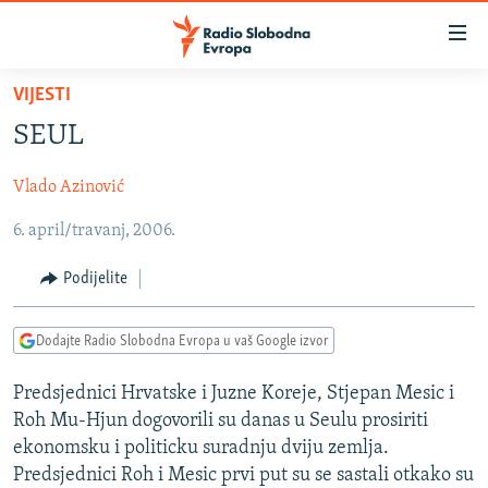
Dostupni
linkovi
Pređite
VIJESTI
na
VIJESTI
SEUL
glavni
BOSNA I HERCEGOVINA
sadržaj
Vlado Azinović
SRBIJA
Pređite
na
6. april/travanj, 2006.
KOSOVO
glavnu
CRNA GORA
navigaciju
Podijelite
Pređite
VIZUELNO
na
Dodajte Radio Slobodna Evropa u vaš Google izvor
PODCASTI
VIDEO
pretragu
RAT U UKRAJINI
FOTOGALERIJE
Predsjednici Hrvatske i Juzne Koreje, Stjepan Mesic i
Roh Mu-Hjun dogovorili su danas u Seulu prosiriti
KINA NA BALKANU
INFOGRAFIKE
ekonomsku i politicku suradnju dviju zemlja.
RSE PRIČE IZ SVIJETA
Predsjednici Roh i Mesic prvi put su se sastali otkako su