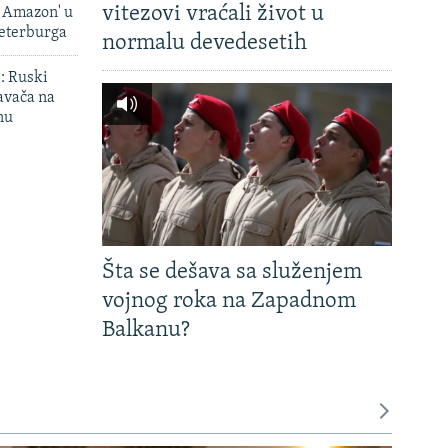
vitezovi vraćali život u
i Amazon' u
Peterburga
normalu devedesetih
': Ruski
avača na
nu
Šta se dešava sa služenjem
vojnog roka na Zapadnom
Balkanu?