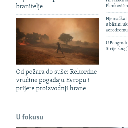
Hrvatska ob
branitelje
Plenković n
Njemačka is
u blizini u
aerodromu
U Beogradu
Sirije zbog
Od požara do suše: Rekordne
vrućine pogađaju Evropu i
prijete proizvodnji hrane
U fokusu