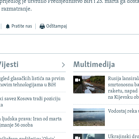
 prijedlog je utvrdilo Predsjednistvo BiH i 25. marta ga dos
 razmatranje.
Pratite nas
Odštampaj
ijesti
Multimedija
zgled glasačkih listića na prvim
Rusija lansiral
 novim tehnologijama u BiH
smrtonosnu ba
raketu, napad
na Kijevsku ob
 savez Kosova traži poziciju
ka
Vodostaj reka 
 ljudska prava: Iran od marta
jmanje 56 osoba
Ukrajinski dr