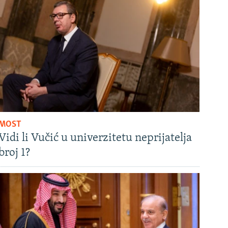
MOST
Vidi li Vučić u univerzitetu neprijatelja
broj 1?