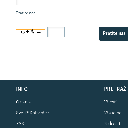
Pratite nas
Pratite nas
INFO
PRETRAŽI
O nama
Vijesti
Sve RSE stranice
Vizuelno
PRATITE NAS
RSS
Podcasti