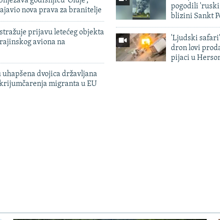
ilježava godišnjicu 'Oluje',
pogodili 'rusk
ajavio nova prava za branitelje
blizini Sankt 
tražuje prijavu letećeg objekta
'Ljudski safari
krajinskog aviona na
dron lovi prod
pijaci u Herso
 uhapšena dvojica državljana
 krijumčarenja migranta u EU