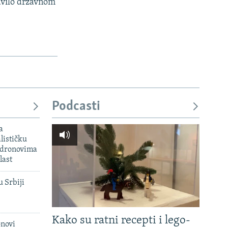
tavilo drzavnom
Podcasti
a
lističku
 dronovima
last
u Srbiji
Kako su ratni recepti i lego-
onovi