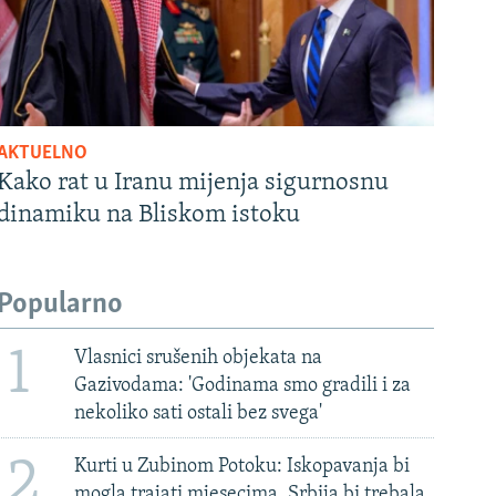
AKTUELNO
Kako rat u Iranu mijenja sigurnosnu
dinamiku na Bliskom istoku
Popularno
1
Vlasnici srušenih objekata na
Gazivodama: 'Godinama smo gradili i za
nekoliko sati ostali bez svega'
2
Kurti u Zubinom Potoku: Iskopavanja bi
mogla trajati mjesecima, Srbija bi trebala