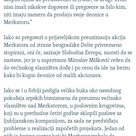
nisu imali nikakve dogovore ili pregovore sa bilo kim,
niti imaju nameru da prodaju svoje deonice u
Merkatoru.“
Iako su pregovori o prijateljskom preuzimanju akcija
Merkatora od strane beogradske Delte privremeno
stopirani, oni će, saznaje Slobodna Evropa, morati da se
nastave, jer je u suprotnom Miroslav Mišković rešen da
do većinskog vlasništva dođe i po cenu da ide na berzu
kako bi kupio deonice od malih akcionara.
Iako se i u Srbiji podigla velika buka oko navodnog
pokušaja srpskih biznismena da preuzmu većinsko
vlasništvo nad Merkatorom, u poslovnim krugovima,
koji su u prethodne četiri godine sklopili poslove sa
ljubljanskom kompanijom, za sada ne predviđaju
probleme u realizaciji započetih projekata. Jedan od