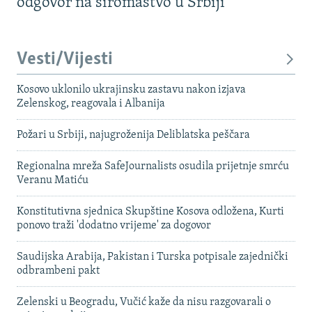
odgovor na siromaštvo u Srbiji
Vesti/Vijesti
Kosovo uklonilo ukrajinsku zastavu nakon izjava
Zelenskog, reagovala i Albanija
Požari u Srbiji, najugroženija Deliblatska peščara
Regionalna mreža SafeJournalists osudila prijetnje smrću
Veranu Matiću
Konstitutivna sjednica Skupštine Kosova odložena, Kurti
ponovo traži 'dodatno vrijeme' za dogovor
Saudijska Arabija, Pakistan i Turska potpisale zajednički
odbrambeni pakt
Zelenski u Beogradu, Vučić kaže da nisu razgovarali o