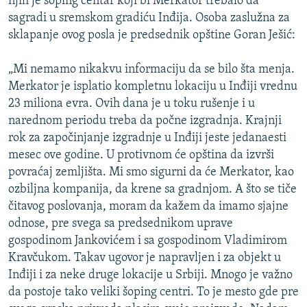
njih je šoping centar koji bi Merkator trebalo da
sagradi u sremskom gradiću Inđija. Osoba zaslužna za
sklapanje ovog posla je predsednik opštine Goran Ješić:
„Mi nemamo nikakvu informaciju da se bilo šta menja.
Merkator je isplatio kompletnu lokaciju u Inđiji vrednu
23 miliona evra. Ovih dana je u toku rušenje i u
narednom periodu treba da počne izgradnja. Krajnji
rok za započinjanje izgradnje u Inđiji jeste jedanaesti
mesec ove godine. U protivnom će opština da izvrši
povraćaj zemljišta. Mi smo sigurni da će Merkator, kao
ozbiljna kompanija, da krene sa gradnjom. A što se tiče
čitavog poslovanja, moram da kažem da imamo sjajne
odnose, pre svega sa predsednikom uprave
gospodinom Jankovićem i sa gospodinom Vladimirom
Kravčukom. Takav ugovor je napravljen i za objekt u
Inđiji i za neke druge lokacije u Srbiji. Mnogo je važno
da postoje tako veliki šoping centri. To je mesto gde pre