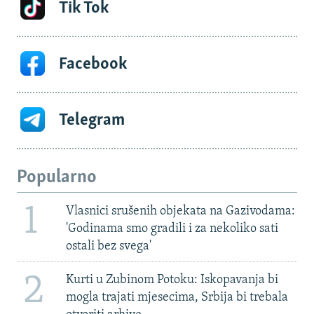
Tik Tok
Facebook
Telegram
Popularno
1
Vlasnici srušenih objekata na Gazivodama:
'Godinama smo gradili i za nekoliko sati
ostali bez svega'
2
Kurti u Zubinom Potoku: Iskopavanja bi
mogla trajati mjesecima, Srbija bi trebala