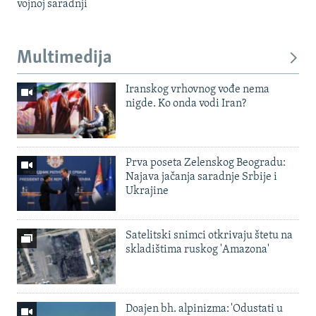
vojnoj saradnji
Multimedija
Iranskog vrhovnog vođe nema
nigde. Ko onda vodi Iran?
Prva poseta Zelenskog Beogradu:
Najava jačanja saradnje Srbije i
Ukrajine
Satelitski snimci otkrivaju štetu na
skladištima ruskog 'Amazona'
Doajen bh. alpinizma: 'Odustati u