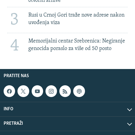
otvoriti arhive
3
Rusi u Crnoj Gori traže nove adrese nakon
uvođenja viza
4
Memorijalni centar Srebrenica: Negiranje
genocida poraslo za više od 50 posto
PRATITE NAS
INFO
PRETRAŽI