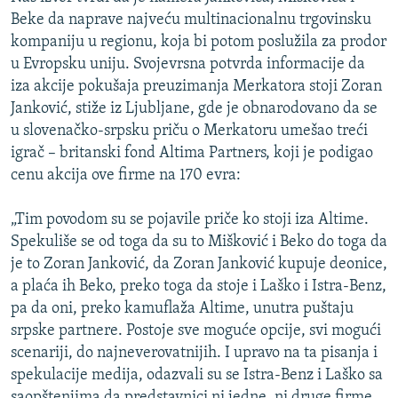
ISPRIČAJ MI
Beke da naprave najveću multinacionalnu trgovinsku
kompaniju u regionu, koja bi potom poslužila za prodor
DNEVNO@RSE
u Evropsku uniju. Svojevrsna potvrda informacije da
SPECIJALI RSE
iza akcije pokušaja preuzimanja Merkatora stoji Zoran
Janković, stiže iz Ljubljane, gde je obnarodovano da se
VIŠE OD NASLOVA
PRATITE NAS
u slovenačko-srpsku priču o Merkatoru umešao treći
GENOCID U SREBRENICI
igrač – britanski fond Altima Partners, koji je podigao
cenu akcija ove firme na 170 evra:
POPLAVE I KLIZIŠTA U BIH 2024.
TV LIBERTY
Sve RFE/RL stranice
„Tim povodom su se pojavile priče ko stoji iza Altime.
Spekuliše se od toga da su to Mišković i Beko do toga da
POST SCRIPTUM
je to Zoran Janković, da Zoran Janković kupuje deonice,
MOJA EVROPA
a plaća ih Beko, preko toga da stoje i Laško i Istra-Benz,
TRI DECENIJE OD RATA U BIH
pa da oni, preko kamuflaža Altime, unutra puštaju
srpske partnere. Postoje sve moguće opcije, svi mogući
SVE KARTE DEJTONA
scenariji, do najneverovatnijih. I upravo na ta pisanja i
NASTANAK I RASPAD JUGOSLAVIJE
spekulacije medija, odazvali su se Istra-Benz i Laško sa
saopštenjima da predstavnici ni jedne, ni druge firme