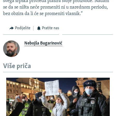
svega srpska privreda plasira svoje proizvode. Nadam
se da se ništa neće promeniti ni u narednom periodu,
bez obzira da li će se promeniti vlasnik.“
Podijelite
Pratite nas
Nebojša Bugarinović
Više priča