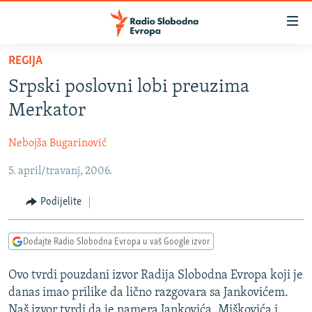
Dostupni
linkovi
Pređite
REGIJA
na
VIJESTI
Srpski poslovni lobi preuzima
glavni
BOSNA I HERCEGOVINA
sadržaj
Merkator
SRBIJA
Pređite
na
Nebojša Bugarinović
KOSOVO
glavnu
5. april/travanj, 2006.
CRNA GORA
navigaciju
Pređite
VIZUELNO
Podijelite
na
PODCASTI
VIDEO
pretragu
Dodajte Radio Slobodna Evropa u vaš Google izvor
RAT U UKRAJINI
FOTOGALERIJE
KINA NA BALKANU
Ovo tvrdi pouzdani izvor Radija Slobodna Evropa koji je
INFOGRAFIKE
danas imao prilike da lično razgovara sa Jankovićem.
RSE PRIČE IZ SVIJETA
Naš izvor tvrdi da je namera Jankovića, Miškovića i