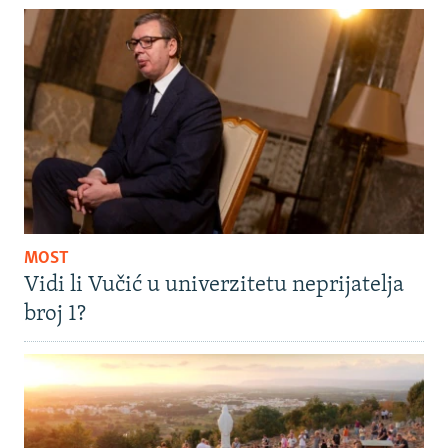
MOST
Vidi li Vučić u univerzitetu neprijatelja
broj 1?