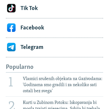
Tik Tok
Facebook
Telegram
Popularno
1
Vlasnici srušenih objekata na Gazivodama:
'Godinama smo gradili i za nekoliko sati
ostali bez svega'
2
Kurti u Zubinom Potoku: Iskopavanja bi
mogla trajati mjesecima, Srbija bi trebala