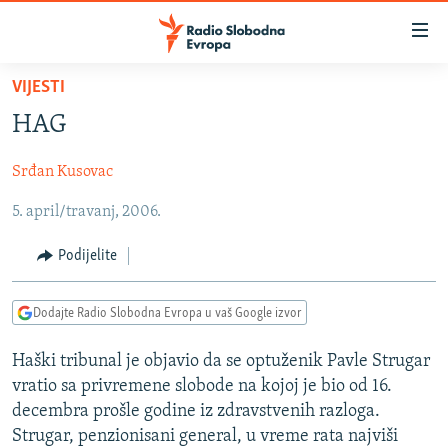
Dostupni
linkovi
Pređite
VIJESTI
na
VIJESTI
HAG
glavni
BOSNA I HERCEGOVINA
sadržaj
Srđan Kusovac
SRBIJA
Pređite
na
5. april/travanj, 2006.
KOSOVO
glavnu
CRNA GORA
navigaciju
Podijelite
Pređite
VIZUELNO
na
Dodajte Radio Slobodna Evropa u vaš Google izvor
PODCASTI
VIDEO
pretragu
RAT U UKRAJINI
FOTOGALERIJE
Haški tribunal je objavio da se optuženik Pavle Strugar
vratio sa privremene slobode na kojoj je bio od 16.
KINA NA BALKANU
INFOGRAFIKE
decembra prošle godine iz zdravstvenih razloga.
RSE PRIČE IZ SVIJETA
Strugar, penzionisani general, u vreme rata najviši