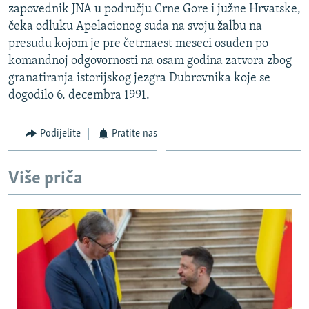
zapovednik JNA u području Crne Gore i južne Hrvatske,
ISPRIČAJ MI
čeka odluku Apelacionog suda na svoju žalbu na
DNEVNO@RSE
presudu kojom je pre četrnaest meseci osuđen po
komandnoj odgovornosti na osam godina zatvora zbog
SPECIJALI RSE
granatiranja istorijskog jezgra Dubrovnika koje se
VIŠE OD NASLOVA
dogodilo 6. decembra 1991.
PRATITE NAS
GENOCID U SREBRENICI
Podijelite
Pratite nas
POPLAVE I KLIZIŠTA U BIH 2024.
TV LIBERTY
Sve RFE/RL stranice
Više priča
POST SCRIPTUM
MOJA EVROPA
TRI DECENIJE OD RATA U BIH
SVE KARTE DEJTONA
NASTANAK I RASPAD JUGOSLAVIJE