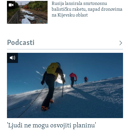
Rusija lansirala smrtonosnu
balističku raketu, napad dronovima
na Kijevsku oblast
Podcasti
'Ljudi ne mogu osvojiti planinu'