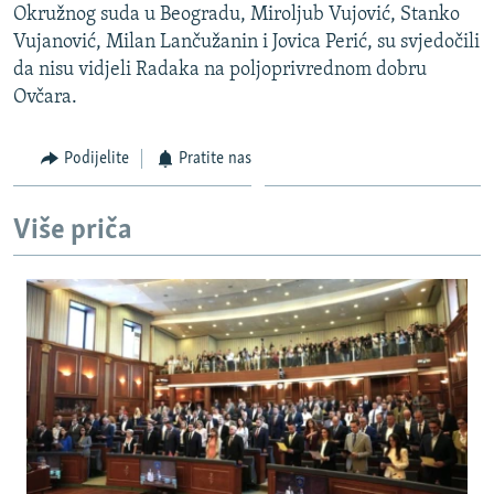
Okružnog suda u Beogradu, Miroljub Vujović, Stanko
ISPRIČAJ MI
Vujanović, Milan Lančužanin i Jovica Perić, su svjedočili
DNEVNO@RSE
da nisu vidjeli Radaka na poljoprivrednom dobru
Ovčara.
SPECIJALI RSE
VIŠE OD NASLOVA
Podijelite
Pratite nas
PRATITE NAS
GENOCID U SREBRENICI
POPLAVE I KLIZIŠTA U BIH 2024.
Više priča
TV LIBERTY
Sve RFE/RL stranice
POST SCRIPTUM
MOJA EVROPA
TRI DECENIJE OD RATA U BIH
SVE KARTE DEJTONA
NASTANAK I RASPAD JUGOSLAVIJE