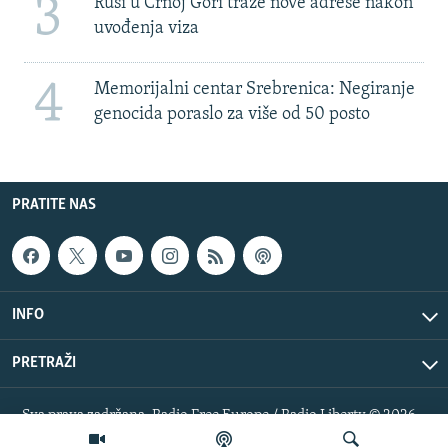
3
Rusi u Crnoj Gori traže nove adrese nakon
uvođenja viza
4
Memorijalni centar Srebrenica: Negiranje
genocida poraslo za više od 50 posto
PRATITE NAS
INFO
PRETRAŽI
Sva prava zadržana. Radio Free Europe / Radio Liberty © 2026
RFE/RL, Inc.