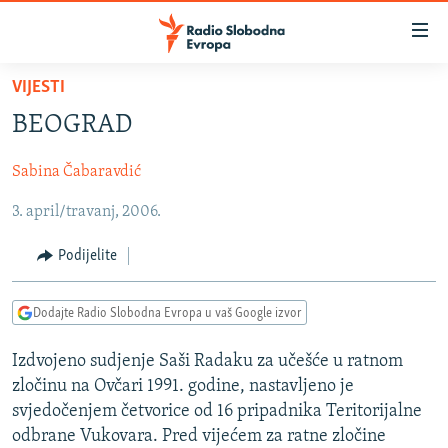
Dostupni
linkovi
Pređite
VIJESTI
na
VIJESTI
BEOGRAD
glavni
BOSNA I HERCEGOVINA
sadržaj
Sabina Čabaravdić
SRBIJA
Pređite
na
3. april/travanj, 2006.
KOSOVO
glavnu
CRNA GORA
navigaciju
Podijelite
Pređite
VIZUELNO
na
Dodajte Radio Slobodna Evropa u vaš Google izvor
PODCASTI
VIDEO
pretragu
RAT U UKRAJINI
FOTOGALERIJE
Izdvojeno sudjenje Saši Radaku za učešće u ratnom
zločinu na Ovčari 1991. godine, nastavljeno je
KINA NA BALKANU
INFOGRAFIKE
svjedočenjem četvorice od 16 pripadnika Teritorijalne
RSE PRIČE IZ SVIJETA
odbrane Vukovara. Pred vijećem za ratne zločine