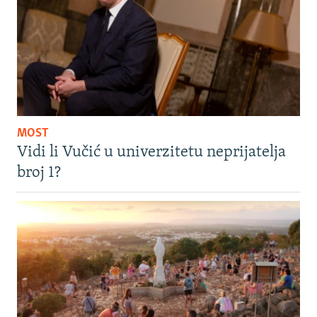
MOST
Vidi li Vučić u univerzitetu neprijatelja
broj 1?