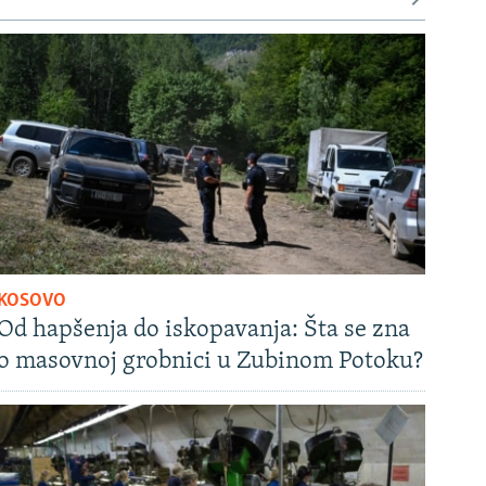
KOSOVO
Od hapšenja do iskopavanja: Šta se zna
o masovnoj grobnici u Zubinom Potoku?