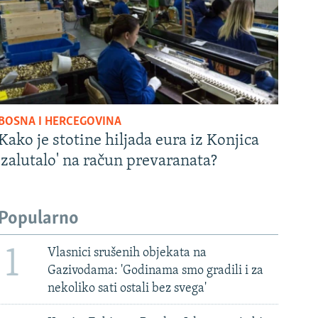
BOSNA I HERCEGOVINA
Kako je stotine hiljada eura iz Konjica
'zalutalo' na račun prevaranata?
Popularno
1
Vlasnici srušenih objekata na
Gazivodama: 'Godinama smo gradili i za
nekoliko sati ostali bez svega'