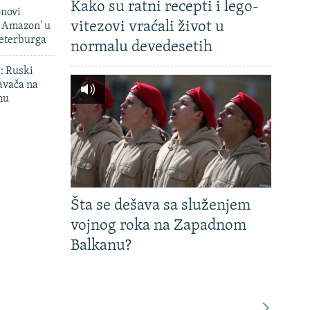
Kako su ratni recepti i lego-
onovi
vitezovi vraćali život u
i Amazon' u
Peterburga
normalu devedesetih
': Ruski
avača na
nu
Šta se dešava sa služenjem
vojnog roka na Zapadnom
Balkanu?