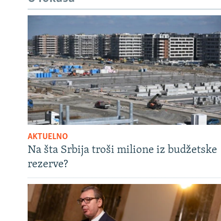
AKTUELNO
Na šta Srbija troši milione iz budžetske
rezerve?