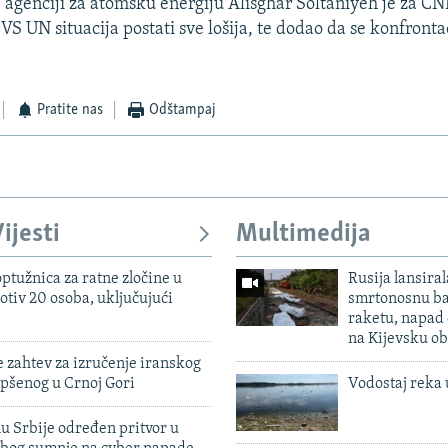
genciji za atomsku energiju Alisghar Soltaniyeh je za CNN
VS UN situacija postati sve lošija, te dodao da se konfront
Pratite nas
Odštampaj
ijesti
Multimedija
ptužnica za ratne zločine u
Rusija lansiral
otiv 20 osoba, uključujući
smrtonosnu ba
raketu, napad
na Kijevsku ob
 zahtev za izručenje iranskog
pšenog u Crnoj Gori
Vodostaj reka 
u Srbije određen pritvor u