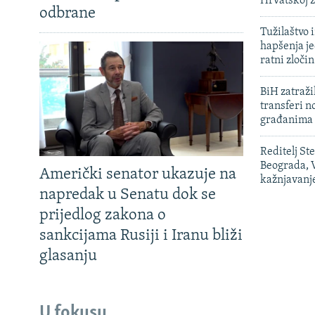
Hrvatskoj 
odbrane
Tužilaštvo
hapšenja j
ratni zloči
BiH zatražil
transferi n
građanima
Reditelj St
Beograda, V
Američki senator ukazuje na
kažnjavanj
napredak u Senatu dok se
prijedlog zakona o
sankcijama Rusiji i Iranu bliži
glasanju
U fokusu