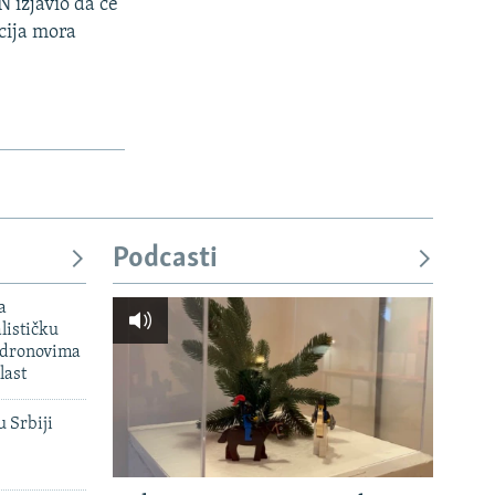
 izjavio da će
acija mora
Podcasti
a
lističku
 dronovima
last
u Srbiji