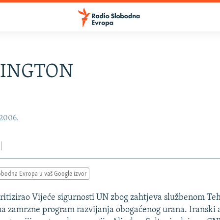
INGTON
 2006.
obodna Evropa u vaš Google izvor
kritizirao Vijeće sigurnosti UN zbog zahtjeva službenom Te
na zamrzne program razvijanja obogaćenog urana. Iranski