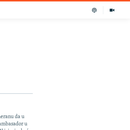
heranu da u
 ambasador u