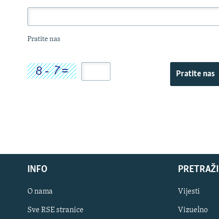
Pratite nas
Pratite nas
INFO
PRETRAŽI
O nama
Vijesti
Sve RSE stranice
Vizuelno
PRATITE NAS