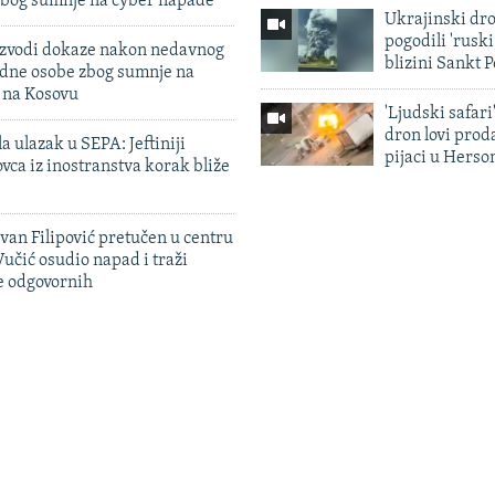
zbog sumnje na cyber napade
Ukrajinski dr
pogodili 'rusk
 izvodi dokaze nakon nedavnog
blizini Sankt 
edne osobe zbog sumnje na
n na Kosovu
'Ljudski safari
dron lovi prod
a ulazak u SEPA: Jeftiniji
pijaci u Herso
ovca iz inostranstva korak bliže
evan Filipović pretučen u centru
učić osudio napad i traži
e odgovornih