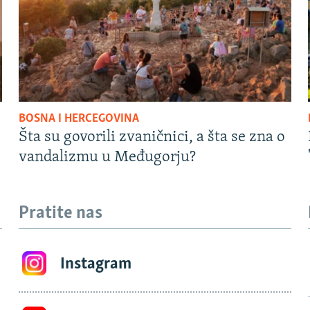
BOSNA I HERCEGOVINA
Šta su govorili zvaničnici, a šta se zna o
vandalizmu u Međugorju?
Pratite nas
Instagram