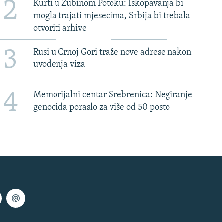
2
Kurti u Zubinom Potoku: Iskopavanja bi
mogla trajati mjesecima, Srbija bi trebala
otvoriti arhive
3
Rusi u Crnoj Gori traže nove adrese nakon
uvođenja viza
4
Memorijalni centar Srebrenica: Negiranje
genocida poraslo za više od 50 posto