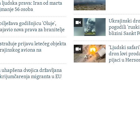
 ljudska prava: Iran od marta
jmanje 56 osoba
Ukrajinski dr
ilježava godišnjicu 'Oluje',
pogodili 'rusk
ajavio nova prava za branitelje
blizini Sankt 
tražuje prijavu letećeg objekta
'Ljudski safari
krajinskog aviona na
dron lovi prod
pijaci u Herso
 uhapšena dvojica državljana
 krijumčarenja migranta u EU