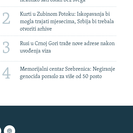
nekoliko sati ostali bez svega'
2
Kurti u Zubinom Potoku: Iskopavanja bi
mogla trajati mjesecima, Srbija bi trebala
otvoriti arhive
3
Rusi u Crnoj Gori traže nove adrese nakon
uvođenja viza
4
Memorijalni centar Srebrenica: Negiranje
genocida poraslo za više od 50 posto