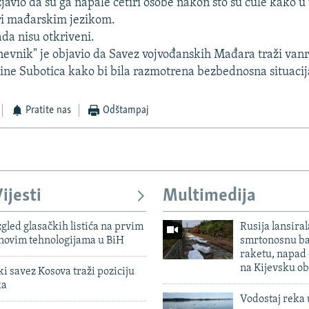
zjavio da su ga napale četiri osobe nakon što su čule kako u
ri mađarskim jezikom.
da nisu otkriveni.
evnik" je objavio da Savez vojvođanskih Mađara traži van
ine Subotica kako bi bila razmotrena bezbednosna situacij
Pratite nas
Odštampaj
ijesti
Multimedija
zgled glasačkih listića na prvim
Rusija lansiral
 novim tehnologijama u BiH
smrtonosnu ba
raketu, napad
na Kijevsku ob
 savez Kosova traži poziciju
ka
Vodostaj reka 