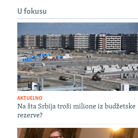
U fokusu
AKTUELNO
Na šta Srbija troši milione iz budžetske
rezerve?