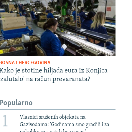
BOSNA I HERCEGOVINA
Kako je stotine hiljada eura iz Konjica
'zalutalo' na račun prevaranata?
Popularno
1
Vlasnici srušenih objekata na
Gazivodama: 'Godinama smo gradili i za