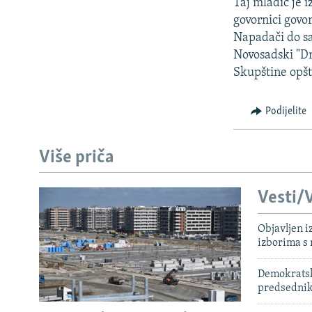
ISPRIČAJ MI
Taj mladić je i
govornici govo
DNEVNO@RSE
Napadači do sa
SPECIJALI RSE
Novosadski "Dn
Skupštine opšt
VIŠE OD NASLOVA
GENOCID U SREBRENICI
Podijelite
POPLAVE I KLIZIŠTA U BIH 2024.
TV LIBERTY
Više priča
POST SCRIPTUM
Vesti/V
MOJA EVROPA
TRI DECENIJE OD RATA U BIH
Objavljen i
izborima s
SVE KARTE DEJTONA
Demokratski
NASTANAK I RASPAD JUGOSLAVIJE
predsedni