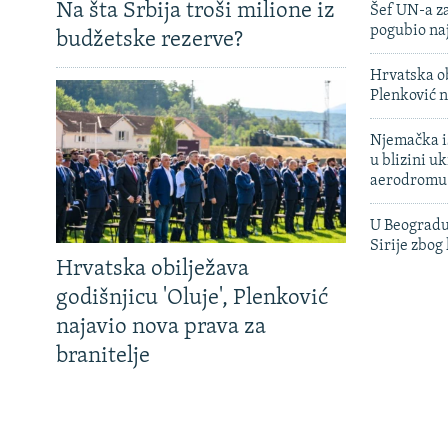
Na šta Srbija troši milione iz
Šef UN-a za
pogubio na
budžetske rezerve?
Hrvatska ob
Plenković n
Njemačka is
u blizini u
aerodromu
U Beogradu
Sirije zbog
Hrvatska obilježava
godišnjicu 'Oluje', Plenković
najavio nova prava za
branitelje