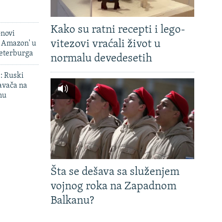
Kako su ratni recepti i lego-
onovi
vitezovi vraćali život u
i Amazon' u
Peterburga
normalu devedesetih
': Ruski
avača na
nu
Šta se dešava sa služenjem
vojnog roka na Zapadnom
Balkanu?