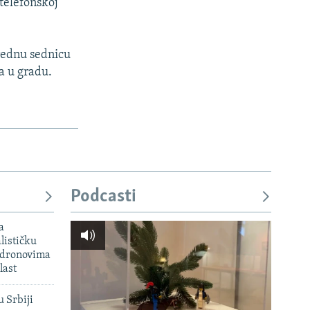
 telefonskoj
rednu sednicu
a u gradu.
Podcasti
a
lističku
 dronovima
last
u Srbiji