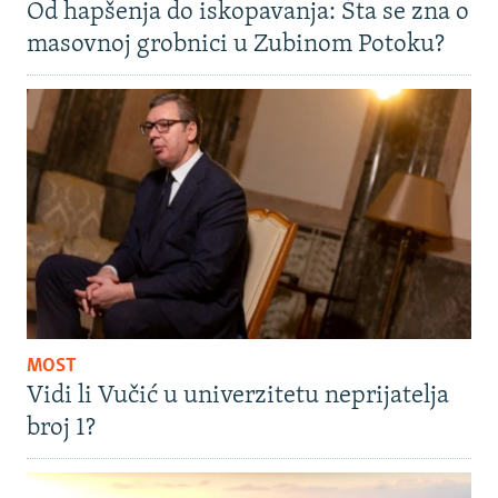
Od hapšenja do iskopavanja: Šta se zna o
masovnoj grobnici u Zubinom Potoku?
MOST
Vidi li Vučić u univerzitetu neprijatelja
broj 1?