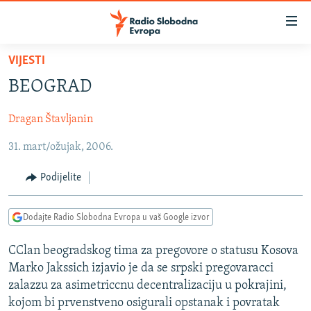
Dostupni
linkovi
Pređite
VIJESTI
na
VIJESTI
BEOGRAD
glavni
BOSNA I HERCEGOVINA
sadržaj
Dragan Štavljanin
SRBIJA
Pređite
na
31. mart/ožujak, 2006.
KOSOVO
glavnu
CRNA GORA
navigaciju
Podijelite
Pređite
VIZUELNO
na
Dodajte Radio Slobodna Evropa u vaš Google izvor
PODCASTI
VIDEO
pretragu
RAT U UKRAJINI
FOTOGALERIJE
CClan beogradskog tima za pregovore o statusu Kosova
Marko Jakssich izjavio je da se srpski pregovaracci
KINA NA BALKANU
INFOGRAFIKE
zalazzu za asimetriccnu decentralizaciju u pokrajini,
RSE PRIČE IZ SVIJETA
kojom bi prvenstveno osigurali opstanak i povratak