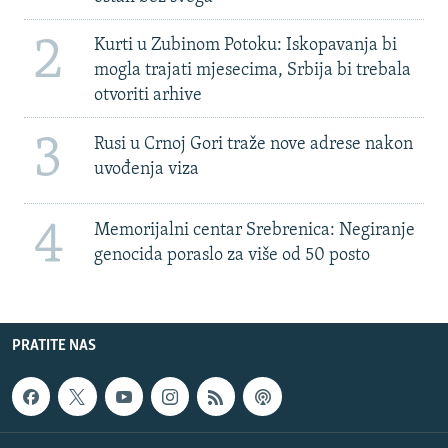
2
Kurti u Zubinom Potoku: Iskopavanja bi
mogla trajati mjesecima, Srbija bi trebala
otvoriti arhive
3
Rusi u Crnoj Gori traže nove adrese nakon
uvođenja viza
4
Memorijalni centar Srebrenica: Negiranje
genocida poraslo za više od 50 posto
PRATITE NAS