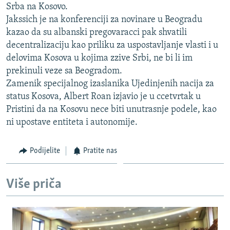
Srba na Kosovo.
ISPRIČAJ MI
Jakssich je na konferenciji za novinare u Beogradu
DNEVNO@RSE
kazao da su albanski pregovaracci pak shvatili
decentralizaciju kao priliku za uspostavljanje vlasti i u
SPECIJALI RSE
delovima Kosova u kojima zzive Srbi, ne bi li im
VIŠE OD NASLOVA
prekinuli veze sa Beogradom.
PRATITE NAS
Zamenik specijalnog izaslanika Ujedinjenih nacija za
GENOCID U SREBRENICI
status Kosova, Albert Roan izjavio je u ccetvrtak u
POPLAVE I KLIZIŠTA U BIH 2024.
Pristini da na Kosovu nece biti unutrasnje podele, kao
TV LIBERTY
Sve RFE/RL stranice
ni upostave entiteta i autonomije.
POST SCRIPTUM
Podijelite
Pratite nas
MOJA EVROPA
TRI DECENIJE OD RATA U BIH
Više priča
SVE KARTE DEJTONA
NASTANAK I RASPAD JUGOSLAVIJE