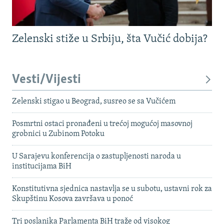
Zelenski stiže u Srbiju, šta Vučić dobija?
Vesti/Vijesti
Zelenski stigao u Beograd, susreo se sa Vučićem
Posmrtni ostaci pronađeni u trećoj mogućoj masovnoj
grobnici u Zubinom Potoku
U Sarajevu konferencija o zastupljenosti naroda u
institucijama BiH
Konstitutivna sjednica nastavlja se u subotu, ustavni rok za
Skupštinu Kosova završava u ponoć
Tri poslanika Parlamenta BiH traže od visokog