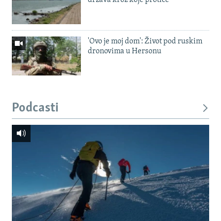
država kroz koje protiče
'Ovo je moj dom': Život pod ruskim
dronovima u Hersonu
Podcasti