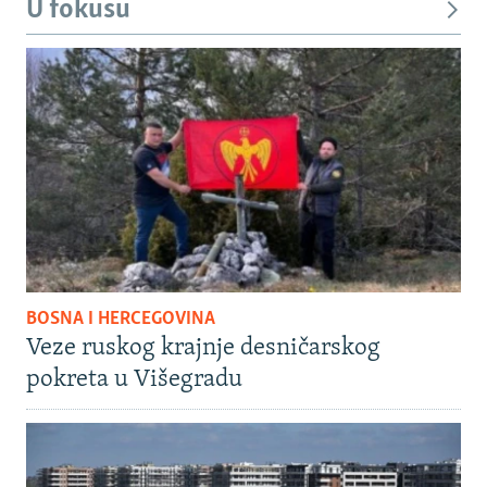
U fokusu
BOSNA I HERCEGOVINA
Veze ruskog krajnje desničarskog
pokreta u Višegradu