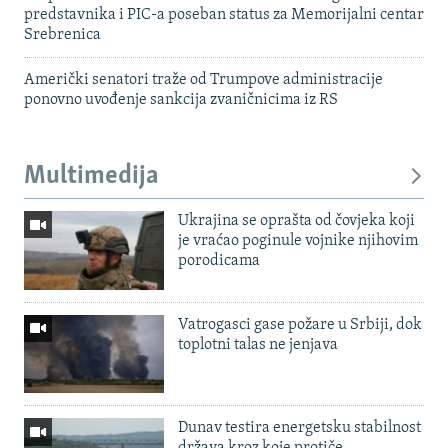
predstavnika i PIC-a poseban status za Memorijalni centar
Srebrenica
Američki senatori traže od Trumpove administracije
ponovno uvođenje sankcija zvaničnicima iz RS
Multimedija
Ukrajina se oprašta od čovjeka koji
je vraćao poginule vojnike njihovim
porodicama
Vatrogasci gase požare u Srbiji, dok
toplotni talas ne jenjava
Dunav testira energetsku stabilnost