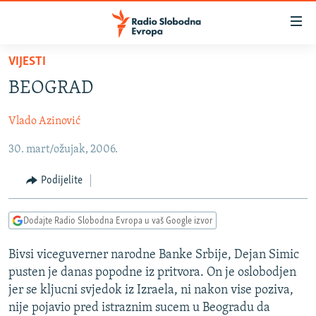
Dostupni
linkovi
Pređite
VIJESTI
na
VIJESTI
BEOGRAD
glavni
BOSNA I HERCEGOVINA
sadržaj
Vlado Azinović
SRBIJA
Pređite
na
30. mart/ožujak, 2006.
KOSOVO
glavnu
CRNA GORA
navigaciju
Podijelite
Pređite
VIZUELNO
na
Dodajte Radio Slobodna Evropa u vaš Google izvor
PODCASTI
VIDEO
pretragu
RAT U UKRAJINI
FOTOGALERIJE
Bivsi viceguverner narodne Banke Srbije, Dejan Simic
pusten je danas popodne iz pritvora. On je oslobodjen
KINA NA BALKANU
INFOGRAFIKE
jer se kljucni svjedok iz Izraela, ni nakon vise poziva,
RSE PRIČE IZ SVIJETA
nije pojavio pred istraznim sucem u Beogradu da