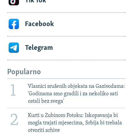
Tik Tok
Facebook
Telegram
Popularno
1
Vlasnici srušenih objekata na Gazivodama:
'Godinama smo gradili i za nekoliko sati
ostali bez svega'
2
Kurti u Zubinom Potoku: Iskopavanja bi
mogla trajati mjesecima, Srbija bi trebala
otvoriti arhive