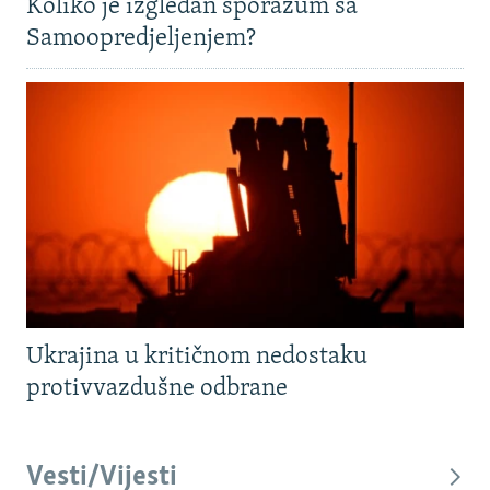
Koliko je izgledan sporazum sa
Samoopredjeljenjem?
Ukrajina u kritičnom nedostaku
protivvazdušne odbrane
Vesti/Vijesti