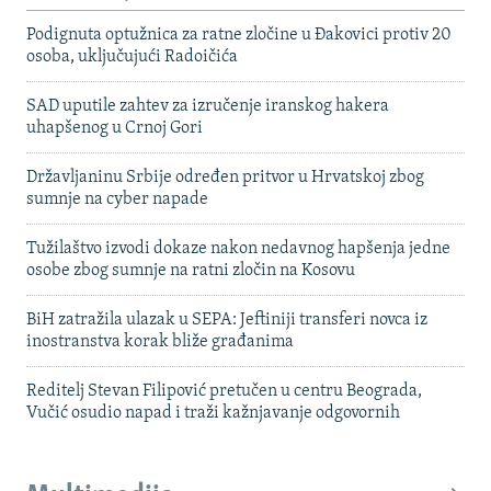
Podignuta optužnica za ratne zločine u Đakovici protiv 20
osoba, uključujući Radoičića
SAD uputile zahtev za izručenje iranskog hakera
uhapšenog u Crnoj Gori
Državljaninu Srbije određen pritvor u Hrvatskoj zbog
sumnje na cyber napade
Tužilaštvo izvodi dokaze nakon nedavnog hapšenja jedne
osobe zbog sumnje na ratni zločin na Kosovu
BiH zatražila ulazak u SEPA: Jeftiniji transferi novca iz
inostranstva korak bliže građanima
Reditelj Stevan Filipović pretučen u centru Beograda,
Vučić osudio napad i traži kažnjavanje odgovornih