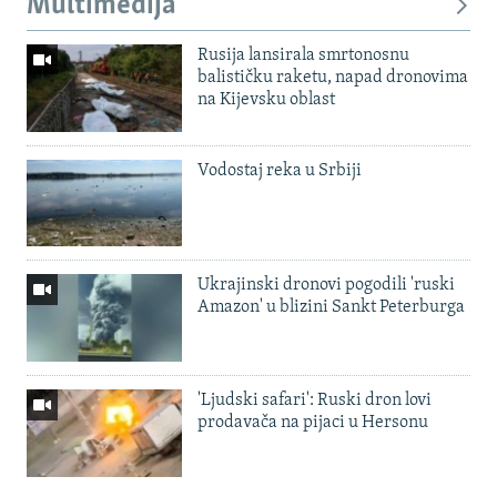
Multimedija
Rusija lansirala smrtonosnu
balističku raketu, napad dronovima
na Kijevsku oblast
Vodostaj reka u Srbiji
Ukrajinski dronovi pogodili 'ruski
Amazon' u blizini Sankt Peterburga
'Ljudski safari': Ruski dron lovi
prodavača na pijaci u Hersonu