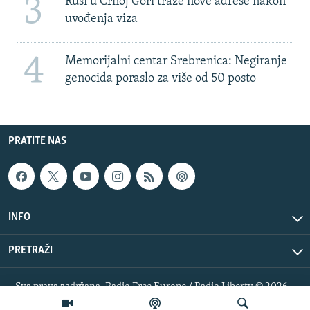
3
Rusi u Crnoj Gori traže nove adrese nakon
uvođenja viza
4
Memorijalni centar Srebrenica: Negiranje
genocida poraslo za više od 50 posto
PRATITE NAS
INFO
PRETRAŽI
Sva prava zadržana. Radio Free Europe / Radio Liberty © 2026
RFE/RL, Inc.