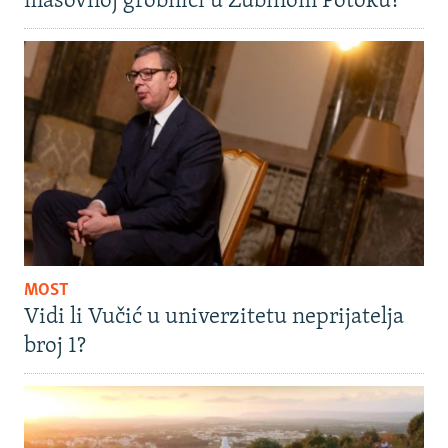
masovnoj grobnici u Zubinom Potoku?
MOST
Vidi li Vučić u univerzitetu neprijatelja
broj 1?