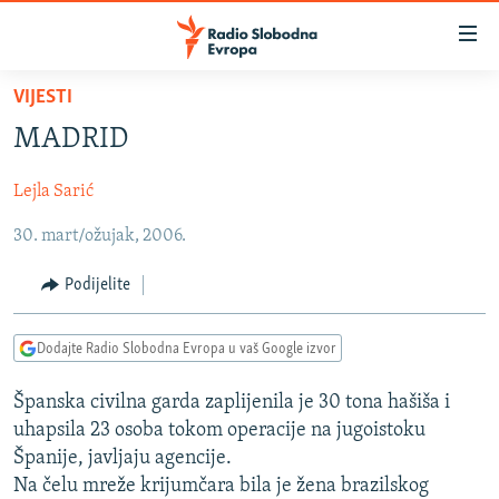
Dostupni
linkovi
Pređite
VIJESTI
na
VIJESTI
MADRID
glavni
BOSNA I HERCEGOVINA
sadržaj
Lejla Sarić
SRBIJA
Pređite
na
30. mart/ožujak, 2006.
KOSOVO
glavnu
CRNA GORA
navigaciju
Podijelite
Pređite
VIZUELNO
na
Dodajte Radio Slobodna Evropa u vaš Google izvor
PODCASTI
VIDEO
pretragu
RAT U UKRAJINI
FOTOGALERIJE
Španska civilna garda zaplijenila je 30 tona hašiša i
uhapsila 23 osoba tokom operacije na jugoistoku
KINA NA BALKANU
INFOGRAFIKE
Španije, javljaju agencije.
RSE PRIČE IZ SVIJETA
Na čelu mreže krijumčara bila je žena brazilskog