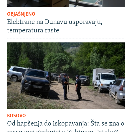
OBJAŠNJENO
Elektrane na Dunavu usporavaju,
temperatura raste
KOSOVO
Od hapšenja do iskopavanja: Šta se zna o