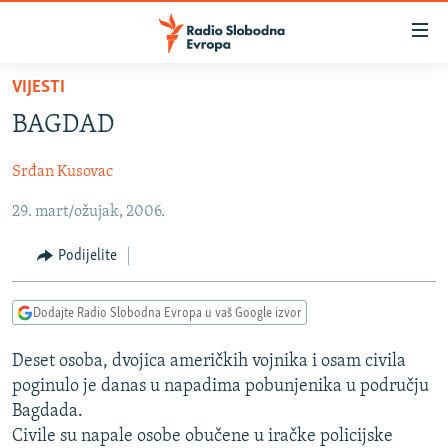
Dostupni
linkovi
Pređite
VIJESTI
na
VIJESTI
BAGDAD
glavni
BOSNA I HERCEGOVINA
sadržaj
Srđan Kusovac
SRBIJA
Pređite
na
29. mart/ožujak, 2006.
KOSOVO
glavnu
CRNA GORA
navigaciju
Podijelite
Pređite
VIZUELNO
na
Dodajte Radio Slobodna Evropa u vaš Google izvor
PODCASTI
VIDEO
pretragu
RAT U UKRAJINI
FOTOGALERIJE
Deset osoba, dvojica američkih vojnika i osam civila
poginulo je danas u napadima pobunjenika u području
KINA NA BALKANU
INFOGRAFIKE
Bagdada.
RSE PRIČE IZ SVIJETA
Civile su napale osobe obučene u iračke policijske