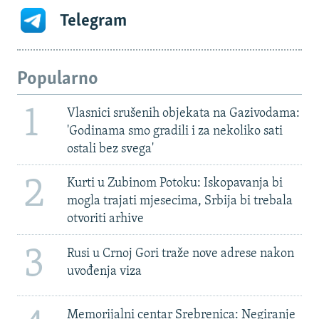
Telegram
Popularno
1
Vlasnici srušenih objekata na Gazivodama:
'Godinama smo gradili i za nekoliko sati
ostali bez svega'
2
Kurti u Zubinom Potoku: Iskopavanja bi
mogla trajati mjesecima, Srbija bi trebala
otvoriti arhive
3
Rusi u Crnoj Gori traže nove adrese nakon
uvođenja viza
Memorijalni centar Srebrenica: Negiranje