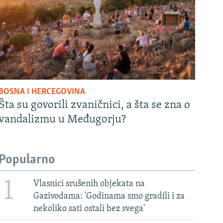
BOSNA I HERCEGOVINA
Šta su govorili zvaničnici, a šta se zna o
vandalizmu u Međugorju?
Popularno
1
Vlasnici srušenih objekata na
Gazivodama: 'Godinama smo gradili i za
nekoliko sati ostali bez svega'