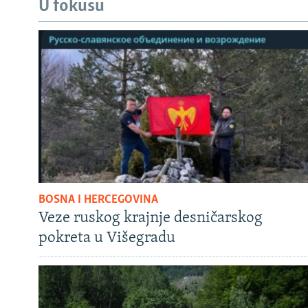
U fokusu
BOSNA I HERCEGOVINA
Veze ruskog krajnje desničarskog
pokreta u Višegradu