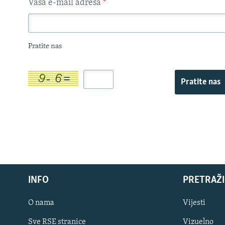
Vaša e-mail adresa
*
Pratite nas
Pratite nas
INFO
PRETRAŽI
O nama
Vijesti
Sve RSE stranice
Vizuelno