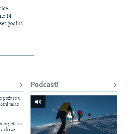
nice.
no 14
set godina
Podcasti
e požare u
otni talas
 energetsku
ava kroz