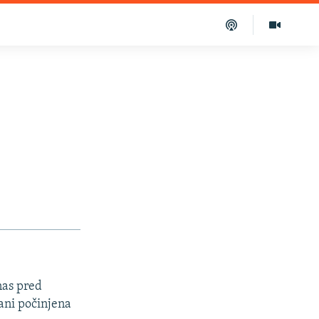
nas pred
ani počinjena