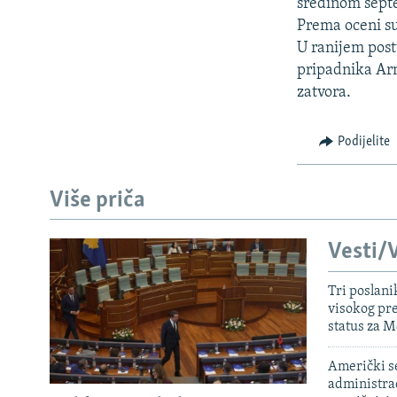
ISPRIČAJ MI
sredinom sept
Prema oceni su
DNEVNO@RSE
U ranijem post
SPECIJALI RSE
pripadnika Arm
zatvora.
VIŠE OD NASLOVA
GENOCID U SREBRENICI
Podijelite
POPLAVE I KLIZIŠTA U BIH 2024.
TV LIBERTY
Više priča
POST SCRIPTUM
Vesti/V
MOJA EVROPA
TRI DECENIJE OD RATA U BIH
Tri poslani
visokog pr
SVE KARTE DEJTONA
status za M
NASTANAK I RASPAD JUGOSLAVIJE
Američki s
administra