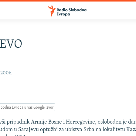
JEVO
 2006.
obodna Evropa u vaš Google izvor
vši pripadnik Armije Bosne i Hercegovine, oslobođen je da
dom u Sarajevu optužbi za ubistva Srba na lokalitetu Kaz