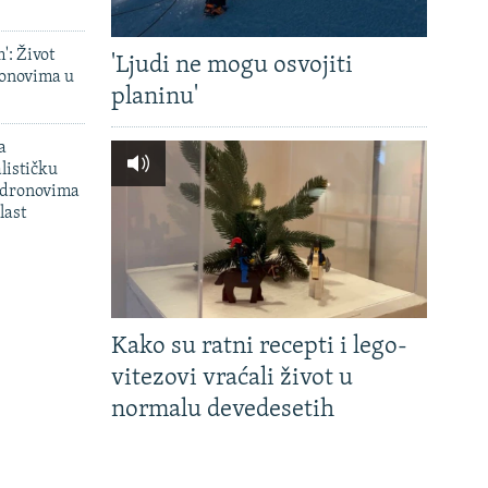
': Život
'Ljudi ne mogu osvojiti
onovima u
planinu'
a
lističku
 dronovima
last
Kako su ratni recepti i lego-
vitezovi vraćali život u
normalu devedesetih