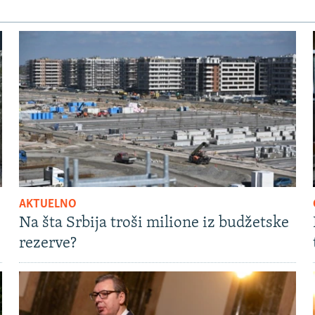
AKTUELNO
Na šta Srbija troši milione iz budžetske
rezerve?