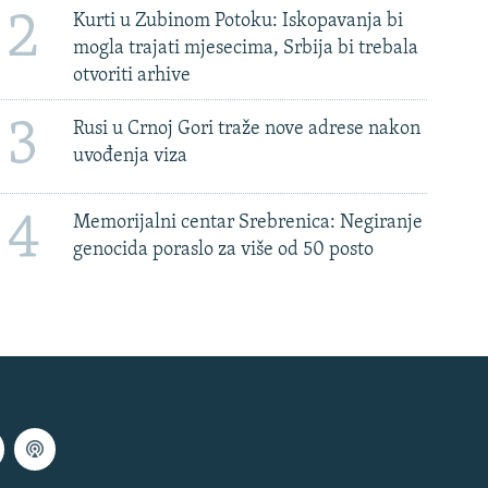
2
Kurti u Zubinom Potoku: Iskopavanja bi
mogla trajati mjesecima, Srbija bi trebala
otvoriti arhive
3
Rusi u Crnoj Gori traže nove adrese nakon
uvođenja viza
4
Memorijalni centar Srebrenica: Negiranje
genocida poraslo za više od 50 posto