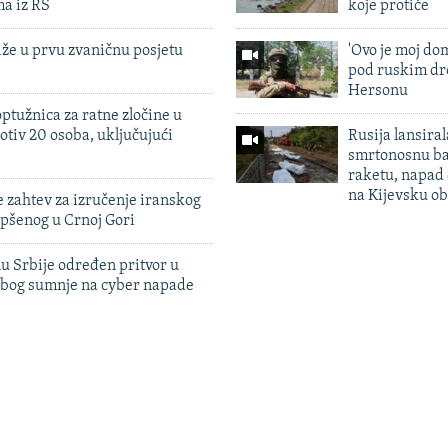
ma iz RS
koje protiče
iže u prvu zvaničnu posjetu
'Ovo je moj dom
pod ruskim dr
Hersonu
ptužnica za ratne zločine u
otiv 20 osoba, uključujući
Rusija lansiral
smrtonosnu ba
raketu, napad
na Kijevsku ob
 zahtev za izručenje iranskog
pšenog u Crnoj Gori
u Srbije određen pritvor u
zbog sumnje na cyber napade