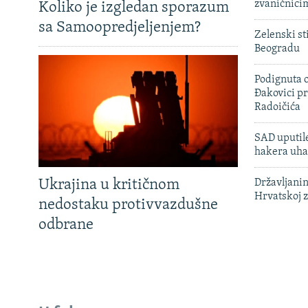
zvaničnici
Koliko je izgledan sporazum
sa Samoopredjeljenjem?
Zelenski st
Beogradu
Podignuta o
Đakovici pr
Radoičića
SAD uputile
hakera uha
Ukrajina u kritičnom
Državljanin
Hrvatskoj 
nedostaku protivvazdušne
odbrane