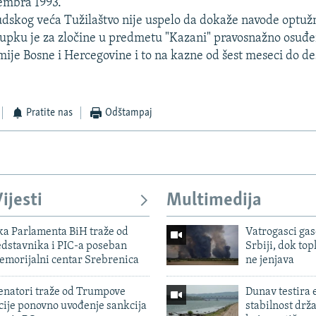
embra 1993.
dskog veća Tužilaštvo nije uspelo da dokaže navode optuž
upku je za zločine u predmetu "Kazani" pravosnažno osuđe
ije Bosne i Hercegovine i to na kazne od šest meseci do de
Pratite nas
Odštampaj
ijesti
Multimedija
ka Parlamenta BiH traže od
Vatrogasci gas
edstavnika i PIC-a poseban
Srbiji, dok topl
emorijalni centar Srebrenica
ne jenjava
enatori traže od Trumpove
Dunav testira
cije ponovno uvođenje sankcija
stabilnost drž