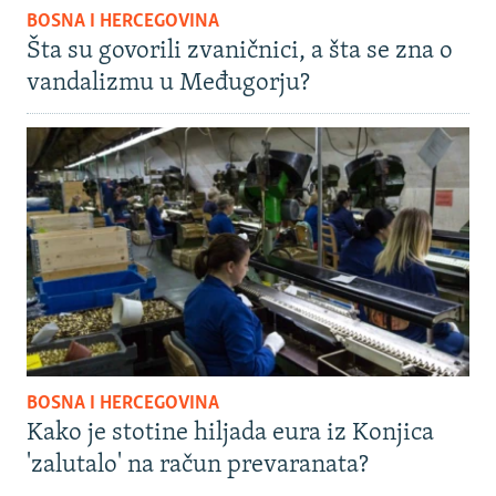
BOSNA I HERCEGOVINA
Šta su govorili zvaničnici, a šta se zna o
vandalizmu u Međugorju?
BOSNA I HERCEGOVINA
Kako je stotine hiljada eura iz Konjica
'zalutalo' na račun prevaranata?