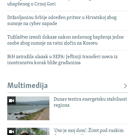
uhapšenog u Crnoj Gori
Državljaninu Srbije određen pritvor u Hrvatskoj zbog
sumnje na cyber napade
Tužilaštvo izvodi dokaze nakon nedavnog hapšenja jedne
osobe zbog sumnje na ratni zločin na Kosovu
BiH zatražila ulazak u SEPA: Jeftiniji transferi novca iz
inostranstva korak bliže građanima
Multimedija
Dunav testira energetsku stabilnost
regiona
'Ovo je moj dom': Život pod ruskim