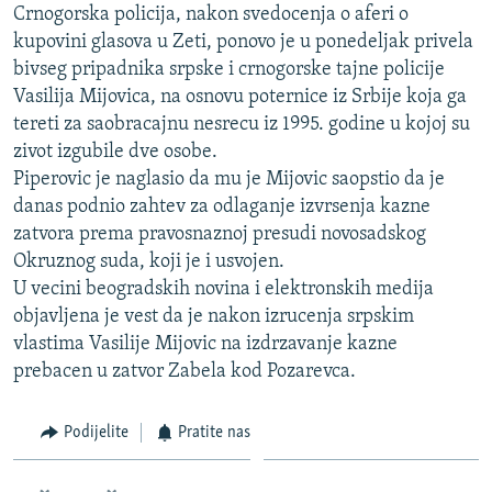
Crnogorska policija, nakon svedocenja o aferi o
ISPRIČAJ MI
kupovini glasova u Zeti, ponovo je u ponedeljak privela
DNEVNO@RSE
bivseg pripadnika srpske i crnogorske tajne policije
Vasilija Mijovica, na osnovu poternice iz Srbije koja ga
SPECIJALI RSE
tereti za saobracajnu nesrecu iz 1995. godine u kojoj su
VIŠE OD NASLOVA
zivot izgubile dve osobe.
PRATITE NAS
Piperovic je naglasio da mu je Mijovic saopstio da je
GENOCID U SREBRENICI
danas podnio zahtev za odlaganje izvrsenja kazne
POPLAVE I KLIZIŠTA U BIH 2024.
zatvora prema pravosnaznoj presudi novosadskog
TV LIBERTY
Sve RFE/RL stranice
Okruznog suda, koji je i usvojen.
U vecini beogradskih novina i elektronskih medija
POST SCRIPTUM
objavljena je vest da je nakon izrucenja srpskim
MOJA EVROPA
vlastima Vasilije Mijovic na izdrzavanje kazne
prebacen u zatvor Zabela kod Pozarevca.
TRI DECENIJE OD RATA U BIH
SVE KARTE DEJTONA
Podijelite
Pratite nas
NASTANAK I RASPAD JUGOSLAVIJE