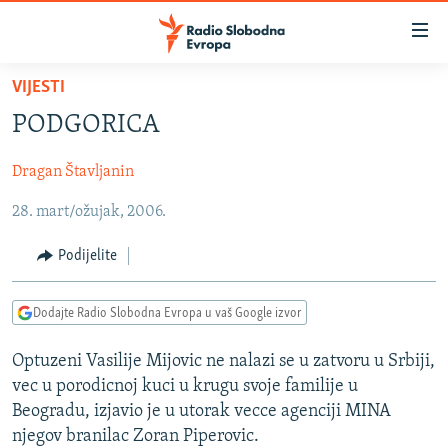
Dostupni
linkovi
Pređite
VIJESTI
na
VIJESTI
PODGORICA
glavni
BOSNA I HERCEGOVINA
sadržaj
Dragan Štavljanin
SRBIJA
Pređite
na
28. mart/ožujak, 2006.
KOSOVO
glavnu
CRNA GORA
navigaciju
Podijelite
Pređite
VIZUELNO
na
Dodajte Radio Slobodna Evropa u vaš Google izvor
PODCASTI
VIDEO
pretragu
RAT U UKRAJINI
FOTOGALERIJE
Optuzeni Vasilije Mijovic ne nalazi se u zatvoru u Srbiji,
vec u porodicnoj kuci u krugu svoje familije u
KINA NA BALKANU
INFOGRAFIKE
Beogradu, izjavio je u utorak vecce agenciji MINA
RSE PRIČE IZ SVIJETA
njegov branilac Zoran Piperovic.