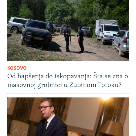
KOSOVO
Od hapšenja do iskopavanja: Šta se zna o
masovnoj grobnici u Zubinom Potoku?