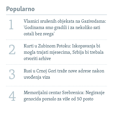
Popularno
1
Vlasnici srušenih objekata na Gazivodama:
'Godinama smo gradili i za nekoliko sati
ostali bez svega'
2
Kurti u Zubinom Potoku: Iskopavanja bi
mogla trajati mjesecima, Srbija bi trebala
otvoriti arhive
3
Rusi u Crnoj Gori traže nove adrese nakon
uvođenja viza
4
Memorijalni centar Srebrenica: Negiranje
genocida poraslo za više od 50 posto