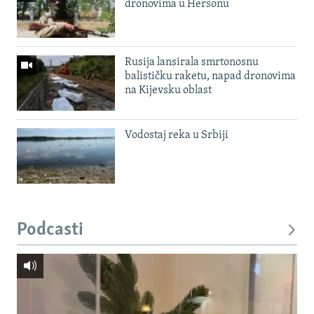
dronovima u Hersonu
Rusija lansirala smrtonosnu
balističku raketu, napad dronovima
na Kijevsku oblast
Vodostaj reka u Srbiji
Podcasti