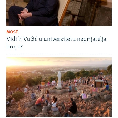
MOST
Vidi li Vučić u univerzitetu neprijatelja
broj 1?