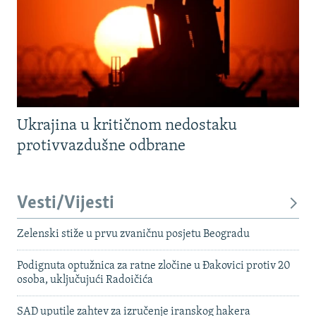
Ukrajina u kritičnom nedostaku
protivvazdušne odbrane
Vesti/Vijesti
Zelenski stiže u prvu zvaničnu posjetu Beogradu
Podignuta optužnica za ratne zločine u Đakovici protiv 20
osoba, uključujući Radoičića
SAD uputile zahtev za izručenje iranskog hakera