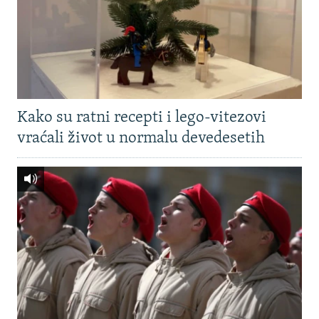
Kako su ratni recepti i lego-vitezovi
vraćali život u normalu devedesetih