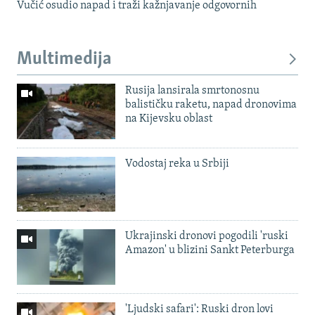
Vučić osudio napad i traži kažnjavanje odgovornih
Multimedija
Rusija lansirala smrtonosnu
balističku raketu, napad dronovima
na Kijevsku oblast
Vodostaj reka u Srbiji
Ukrajinski dronovi pogodili 'ruski
Amazon' u blizini Sankt Peterburga
'Ljudski safari': Ruski dron lovi