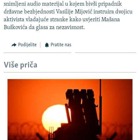
snimljeni audio materijal u kojem bivši pripadnik
ISPRIČAJ MI
državne bezbjednosti Vasilije Mijović instruira dvojicu
DNEVNO@RSE
aktivista vladajuće stranke kako uvjeriti Mašana
Buškovića da glasa za nezavisnost.
SPECIJALI RSE
VIŠE OD NASLOVA
Podijelite
Pratite nas
PRATITE NAS
GENOCID U SREBRENICI
POPLAVE I KLIZIŠTA U BIH 2024.
Više priča
TV LIBERTY
Sve RFE/RL stranice
POST SCRIPTUM
MOJA EVROPA
TRI DECENIJE OD RATA U BIH
SVE KARTE DEJTONA
NASTANAK I RASPAD JUGOSLAVIJE