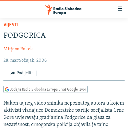
Dostupni
linkovi
Pređite
VIJESTI
na
VIJESTI
PODGORICA
glavni
BOSNA I HERCEGOVINA
sadržaj
Mirjana Rakela
SRBIJA
Pređite
na
28. mart/ožujak, 2006.
KOSOVO
glavnu
CRNA GORA
navigaciju
Podijelite
Pređite
VIZUELNO
na
Dodajte Radio Slobodna Evropa u vaš Google izvor
PODCASTI
VIDEO
pretragu
RAT U UKRAJINI
FOTOGALERIJE
Nakon tajnog video snimka nepoznatog autora u kojem
aktivisti vladajuće Demokratske partije socijalista Crne
KINA NA BALKANU
INFOGRAFIKE
Gore uvjeravaju gradjanina Podgorice da glasa za
RSE PRIČE IZ SVIJETA
nezavisnost, crnogorska policija objavila je tajno