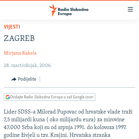
Dostupni
linkovi
Pređite
VIJESTI
na
VIJESTI
ZAGREB
glavni
BOSNA I HERCEGOVINA
sadržaj
Mirjana Rakela
SRBIJA
Pređite
na
28. mart/ožujak, 2006.
KOSOVO
glavnu
CRNA GORA
navigaciju
Podijelite
Pređite
VIZUELNO
na
Dodajte Radio Slobodna Evropa u vaš Google izvor
PODCASTI
VIDEO
pretragu
RAT U UKRAJINI
FOTOGALERIJE
Lider SDSS-a Milorad Pupovac od hrvatske vlade traži
7,5 milijardi kuna ( oko milijardu eura) za mirovine
KINA NA BALKANU
INFOGRAFIKE
47.000 Srba koji su od srpnja 1991. do kolovoza 1997.
RSE PRIČE IZ SVIJETA
godine živjeli u tzv. Krajini. Hrvatska stranka