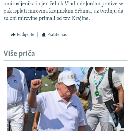
umirovljenika i njen čelnik Vladimir Jordan protive se
ISPRIČAJ MI
pak isplati mirovina krajinskim Srbima, uz tvrdnju da
DNEVNO@RSE
su oni mirovine primali od tzv. Krajine.
SPECIJALI RSE
Podijelite
Pratite nas
VIŠE OD NASLOVA
PRATITE NAS
GENOCID U SREBRENICI
Više priča
POPLAVE I KLIZIŠTA U BIH 2024.
TV LIBERTY
Sve RFE/RL stranice
POST SCRIPTUM
MOJA EVROPA
TRI DECENIJE OD RATA U BIH
SVE KARTE DEJTONA
NASTANAK I RASPAD JUGOSLAVIJE