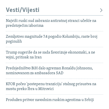
Vesti/Vijesti
Najviši ruski sud zabranio antiratnoj stranci učešće na
predstojećim izborima
Zemljotres magnitude 7.4 pogodio Kolumbiju, raste broj
poginulih
Trump sugeriše da se sada favorizuje ekonomski, a ne
vojni, pritisak na Iran
Predsjedništvo BiH dalo agreman Ronaldu Johnsonu,
nominovanom za ambasadora SAD
KFOR počeo 'postepenu tranziciju' stalnog prisustva na
mostu preko Ibra u Mitrovici
Produžen pritvor navodnim ruskim agentima u Srbiji