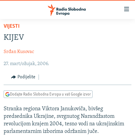
Dostupni
linkovi
Pređite
VIJESTI
na
VIJESTI
KIJEV
glavni
BOSNA I HERCEGOVINA
sadržaj
Srđan Kusovac
SRBIJA
Pređite
na
27. mart/ožujak, 2006.
KOSOVO
glavnu
CRNA GORA
navigaciju
Podijelite
Pređite
VIZUELNO
na
Dodajte Radio Slobodna Evropa u vaš Google izvor
PODCASTI
VIDEO
pretragu
RAT U UKRAJINI
FOTOGALERIJE
Stranka regiona Viktora Janukoviča, bivšeg
predsednika Ukrajine, svrgnutog Narandžastom
KINA NA BALKANU
INFOGRAFIKE
revolucijom krajem 2004, tesno vodi na ukrajinskim
RSE PRIČE IZ SVIJETA
parlamentarnim izborima održanim juče.