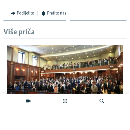
Podijelite
Pratite nas
Više priča
Šta će se desiti ako se Skupština Kosova
ne konstituiše do ponoći?