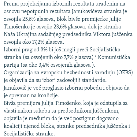
Prema projekcijama izbornih rezultata urađenim na
ISPRIČAJ MI
osnovu nepotpunih rezultata Janukovičeva stranka je
DNEVNO@RSE
osvojila 25,6% glasova, Blok bivše premijerke Julije
Timošenko je osvojio 23,6% glasova, dok je stranka
SPECIJALI RSE
Naša Ukrajina sadašnjeg predsednika Viktora Juščenka
VIŠE OD NASLOVA
osvojila oko 17,2% glasova.
PRATITE NAS
Izborni prag od 3% bi još mogli preći Socijalistička
GENOCID U SREBRENICI
stranka (sa osvojenih oko 7,7% glasova) i Komunistička
POPLAVE I KLIZIŠTA U BIH 2024.
partija (sa oko 3,4% osvojenih glasova ).
TV LIBERTY
Sve RFE/RL stranice
Organizacija za evropsku bezbednost i saradnju (OEBS)
je objavila da su izbori zadovoljili standarde.
POST SCRIPTUM
Janukovič je već proglasio izbornu pobedu i objavio da
MOJA EVROPA
je spreman na koalicije.
Bivša premijera Julija Timošenko, koja je odstupila sa
TRI DECENIJE OD RATA U BIH
vlasti nakon sukoba sa predsednikom Juščenkom,
SVE KARTE DEJTONA
objavila je međutim da je već postignut dogovor o
koaliciji njenod bloka, stranke predsednika Juščenka i
NASTANAK I RASPAD JUGOSLAVIJE
Socijalističke stranke.