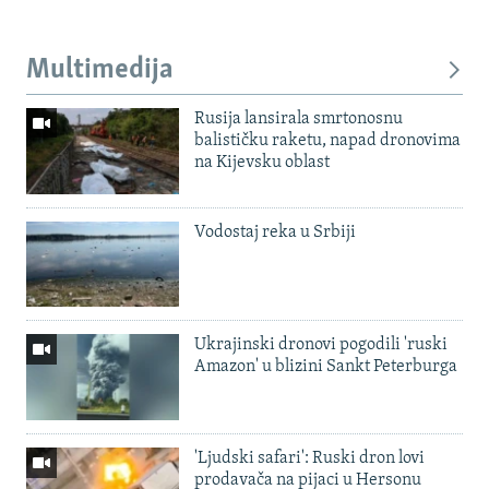
Multimedija
Rusija lansirala smrtonosnu
balističku raketu, napad dronovima
na Kijevsku oblast
Vodostaj reka u Srbiji
Ukrajinski dronovi pogodili 'ruski
Amazon' u blizini Sankt Peterburga
'Ljudski safari': Ruski dron lovi
prodavača na pijaci u Hersonu