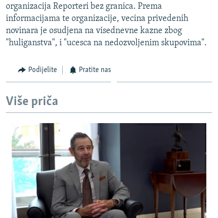
organizacija Reporteri bez granica. Prema
ISPRIČAJ MI
informacijama te organizacije, vecina privedenih
DNEVNO@RSE
novinara je osudjena na visednevne kazne zbog
"huliganstva", i "ucesca na nedozvoljenim skupovima".
SPECIJALI RSE
VIŠE OD NASLOVA
Podijelite
Pratite nas
PRATITE NAS
GENOCID U SREBRENICI
POPLAVE I KLIZIŠTA U BIH 2024.
Više priča
TV LIBERTY
Sve RFE/RL stranice
POST SCRIPTUM
MOJA EVROPA
TRI DECENIJE OD RATA U BIH
SVE KARTE DEJTONA
NASTANAK I RASPAD JUGOSLAVIJE