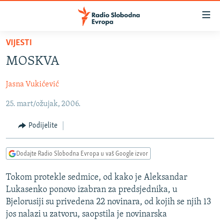
Dostupni
linkovi
Pređite
VIJESTI
na
VIJESTI
MOSKVA
glavni
BOSNA I HERCEGOVINA
sadržaj
Jasna Vukićević
SRBIJA
Pređite
na
25. mart/ožujak, 2006.
KOSOVO
glavnu
CRNA GORA
navigaciju
Podijelite
Pređite
VIZUELNO
na
Dodajte Radio Slobodna Evropa u vaš Google izvor
PODCASTI
VIDEO
pretragu
RAT U UKRAJINI
FOTOGALERIJE
Tokom protekle sedmice, od kako je Aleksandar
Lukasenko ponovo izabran za predsjednika, u
KINA NA BALKANU
INFOGRAFIKE
Bjelorusiji su privedena 22 novinara, od kojih se njih 13
RSE PRIČE IZ SVIJETA
jos nalazi u zatvoru, saopstila je novinarska