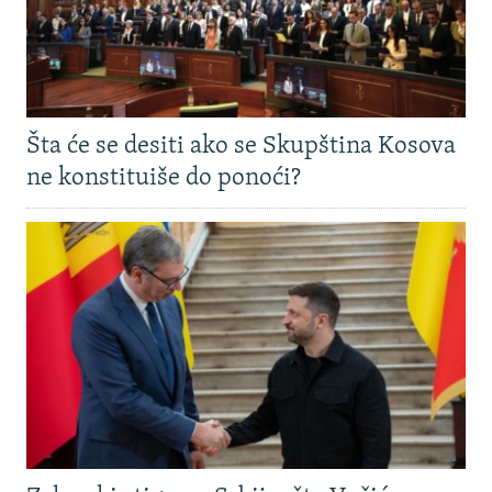
Šta će se desiti ako se Skupština Kosova
ne konstituiše do ponoći?