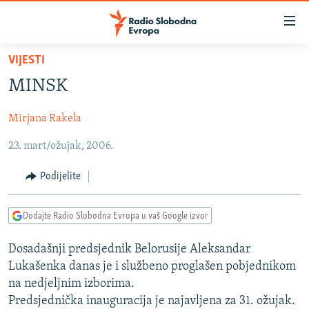
Dostupni
linkovi
Pređite
VIJESTI
na
VIJESTI
MINSK
glavni
BOSNA I HERCEGOVINA
sadržaj
Mirjana Rakela
SRBIJA
Pređite
na
23. mart/ožujak, 2006.
KOSOVO
glavnu
CRNA GORA
navigaciju
Podijelite
Pređite
VIZUELNO
na
Dodajte Radio Slobodna Evropa u vaš Google izvor
PODCASTI
VIDEO
pretragu
RAT U UKRAJINI
FOTOGALERIJE
Dosadašnji predsjednik Belorusije Aleksandar
Lukašenka danas je i službeno proglašen pobjednikom
KINA NA BALKANU
INFOGRAFIKE
na nedjeljnim izborima.
RSE PRIČE IZ SVIJETA
Predsjednička inauguracija je najavljena za 31. ožujak.