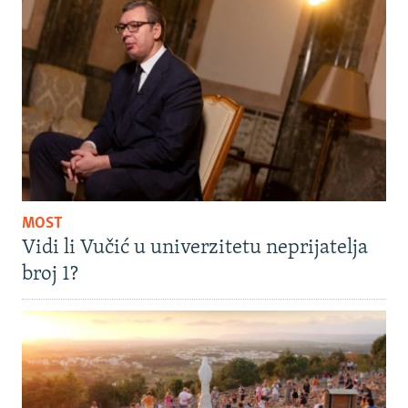
MOST
Vidi li Vučić u univerzitetu neprijatelja
broj 1?