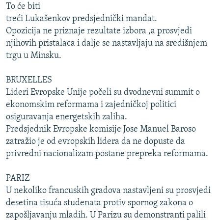
To će biti
ISPRIČAJ MI
treći Lukašenkov predsjednički mandat.
DNEVNO@RSE
Opozicija ne priznaje rezultate izbora ,a prosvjedi
njihovih pristalaca i dalje se nastavljaju na središnjem
SPECIJALI RSE
trgu u Minsku.
VIŠE OD NASLOVA
PRATITE NAS
BRUXELLES
GENOCID U SREBRENICI
Lideri Evropske Unije počeli su dvodnevni summit o
POPLAVE I KLIZIŠTA U BIH 2024.
ekonomskim reformama i zajedničkoj politici
TV LIBERTY
Sve RFE/RL stranice
osiguravanja energetskih zaliha.
Predsjednik Evropske komisije Jose Manuel Baroso
POST SCRIPTUM
zatražio je od evropskih lidera da ne dopuste da
MOJA EVROPA
privredni nacionalizam postane prepreka reformama.
TRI DECENIJE OD RATA U BIH
PARIZ
SVE KARTE DEJTONA
U nekoliko francuskih gradova nastavljeni su prosvjedi
desetina tisuća studenata protiv spornog zakona o
NASTANAK I RASPAD JUGOSLAVIJE
zapošljavanju mladih. U Parizu su demonstranti palili