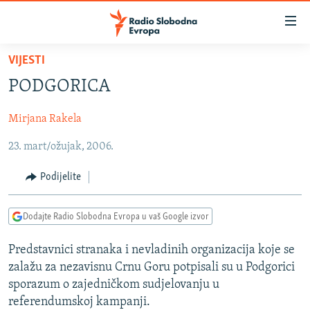
Dostupni
linkovi
Pređite
VIJESTI
na
VIJESTI
PODGORICA
glavni
BOSNA I HERCEGOVINA
sadržaj
Mirjana Rakela
SRBIJA
Pređite
na
23. mart/ožujak, 2006.
KOSOVO
glavnu
CRNA GORA
navigaciju
Podijelite
Pređite
VIZUELNO
na
Dodajte Radio Slobodna Evropa u vaš Google izvor
PODCASTI
VIDEO
pretragu
RAT U UKRAJINI
FOTOGALERIJE
Predstavnici stranaka i nevladinih organizacija koje se
zalažu za nezavisnu Crnu Goru potpisali su u Podgorici
KINA NA BALKANU
INFOGRAFIKE
sporazum o zajedničkom sudjelovanju u
RSE PRIČE IZ SVIJETA
referendumskoj kampanji.