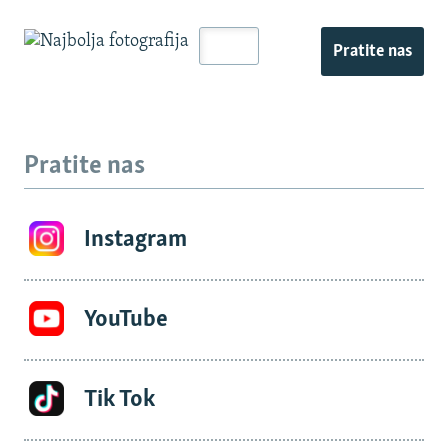
Pratite nas
Pratite nas
Instagram
YouTube
Tik Tok