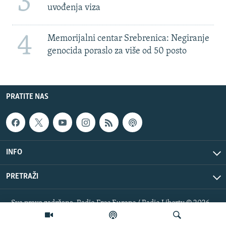
3
uvođenja viza
4
Memorijalni centar Srebrenica: Negiranje
genocida poraslo za više od 50 posto
PRATITE NAS
INFO
PRETRAŽI
Sva prava zadržana. Radio Free Europe / Radio Liberty © 2026
RFE/RL, Inc.