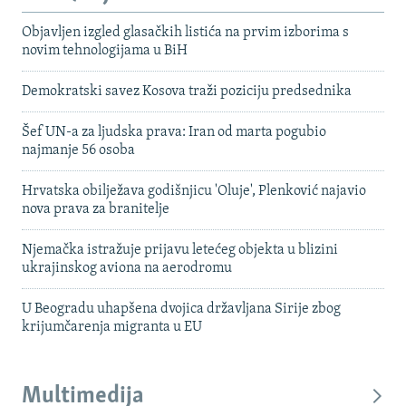
Objavljen izgled glasačkih listića na prvim izborima s
novim tehnologijama u BiH
Demokratski savez Kosova traži poziciju predsednika
Šef UN-a za ljudska prava: Iran od marta pogubio
najmanje 56 osoba
Hrvatska obilježava godišnjicu 'Oluje', Plenković najavio
nova prava za branitelje
Njemačka istražuje prijavu letećeg objekta u blizini
ukrajinskog aviona na aerodromu
U Beogradu uhapšena dvojica državljana Sirije zbog
krijumčarenja migranta u EU
Multimedija