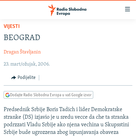
Dostupni
linkovi
Pređite
VIJESTI
na
VIJESTI
BEOGRAD
glavni
BOSNA I HERCEGOVINA
sadržaj
Dragan Štavljanin
SRBIJA
Pređite
na
23. mart/ožujak, 2006.
KOSOVO
glavnu
CRNA GORA
navigaciju
Podijelite
Pređite
VIZUELNO
na
Dodajte Radio Slobodna Evropa u vaš Google izvor
PODCASTI
VIDEO
pretragu
RAT U UKRAJINI
FOTOGALERIJE
Predsednik Srbije Boris Tadich i lider Demokratske
stranke (DS) izjavio je u sredu vecce da che ta stranka
KINA NA BALKANU
INFOGRAFIKE
podrzzati Vladu Srbije ako njena vechina u Skupsstini
RSE PRIČE IZ SVIJETA
Srbije bude ugrozzena zbog ispunjavanja obaveza