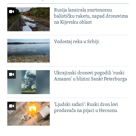
Rusija lansirala smrtonosnu
balističku raketu, napad dronovima
na Kijevsku oblast
Vodostaj reka u Srbiji
Ukrajinski dronovi pogodili 'ruski
Amazon' u blizini Sankt Peterburga
'Ljudski safari': Ruski dron lovi
prodavača na pijaci u Hersonu