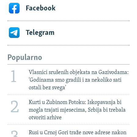
Facebook
Telegram
Popularno
1
Vlasnici srušenih objekata na Gazivodama:
'Godinama smo gradili i za nekoliko sati
ostali bez svega'
2
Kurti u Zubinom Potoku: Iskopavanja bi
mogla trajati mjesecima, Srbija bi trebala
otvoriti arhive
Rusi u Crnoj Gori traže nove adrese nakon