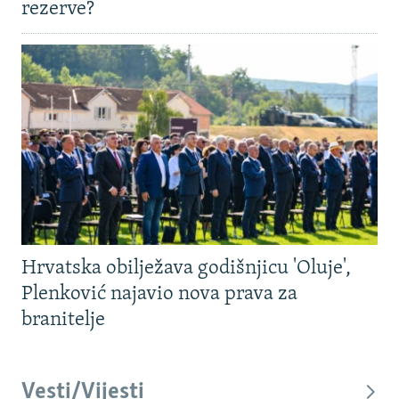
rezerve?
Hrvatska obilježava godišnjicu 'Oluje',
Plenković najavio nova prava za
branitelje
Vesti/Vijesti