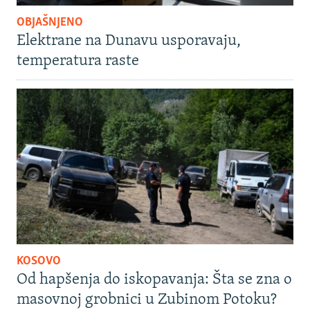
OBJAŠNJENO
Elektrane na Dunavu usporavaju,
temperatura raste
KOSOVO
Od hapšenja do iskopavanja: Šta se zna o
masovnoj grobnici u Zubinom Potoku?