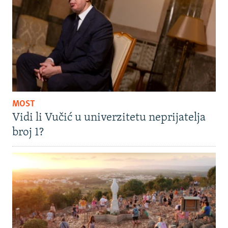
MOST
Vidi li Vučić u univerzitetu neprijatelja
broj 1?