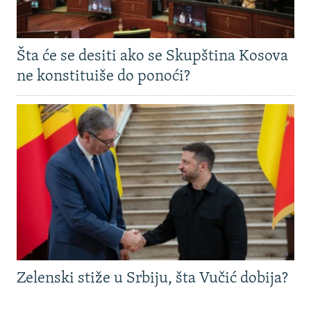
Šta će se desiti ako se Skupština Kosova
ne konstituiše do ponoći?
Zelenski stiže u Srbiju, šta Vučić dobija?