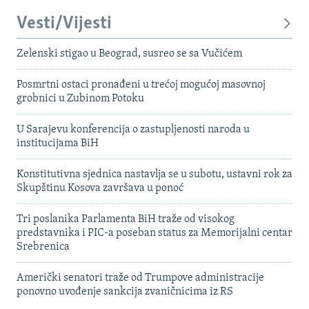
Vesti/Vijesti
Zelenski stigao u Beograd, susreo se sa Vučićem
Posmrtni ostaci pronađeni u trećoj mogućoj masovnoj
grobnici u Zubinom Potoku
U Sarajevu konferencija o zastupljenosti naroda u
institucijama BiH
Konstitutivna sjednica nastavlja se u subotu, ustavni rok za
Skupštinu Kosova završava u ponoć
Tri poslanika Parlamenta BiH traže od visokog
predstavnika i PIC-a poseban status za Memorijalni centar
Srebrenica
Američki senatori traže od Trumpove administracije
ponovno uvođenje sankcija zvaničnicima iz RS