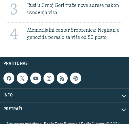
3
Rusi u Crnoj Gori traže nove adrese nakon
uvođenja viza
4
Memorijalni centar Srebrenica: Negiranje
genocida poraslo za više od 50 posto
PRATITE NAS
INFO
PRETRAŽI
Sva prava zadržana. Radio Free Europe / Radio Liberty © 2026