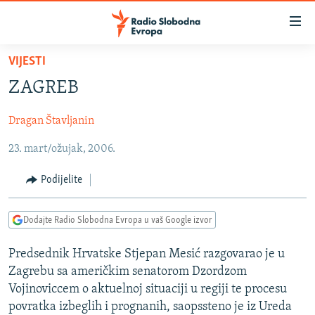
Dostupni
linkovi
Pređite
VIJESTI
na
VIJESTI
ZAGREB
glavni
BOSNA I HERCEGOVINA
sadržaj
Dragan Štavljanin
SRBIJA
Pređite
na
23. mart/ožujak, 2006.
KOSOVO
glavnu
CRNA GORA
navigaciju
Podijelite
Pređite
VIZUELNO
na
Dodajte Radio Slobodna Evropa u vaš Google izvor
PODCASTI
VIDEO
pretragu
RAT U UKRAJINI
FOTOGALERIJE
Predsednik Hrvatske Stjepan Mesić razgovarao je u
Zagrebu sa američkim senatorom Dzordzom
KINA NA BALKANU
INFOGRAFIKE
Vojinoviccem o aktuelnoj situaciji u regiji te procesu
RSE PRIČE IZ SVIJETA
povratka izbeglih i prognanih, saopssteno je iz Ureda