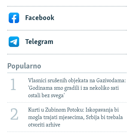
Facebook
Telegram
Popularno
1
Vlasnici srušenih objekata na Gazivodama:
'Godinama smo gradili i za nekoliko sati
ostali bez svega'
2
Kurti u Zubinom Potoku: Iskopavanja bi
mogla trajati mjesecima, Srbija bi trebala
otvoriti arhive