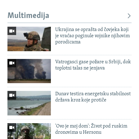
Multimedija
Ukrajina se oprašta od čovjeka koji
je vraćao poginule vojnike njihovim
porodicama
Vatrogasci gase požare u Srbiji, dok
toplotni talas ne jenjava
Dunav testira energetsku stabilnost
država kroz koje protiče
'Ovo je moj dom': Život pod ruskim
dronovima u Hersonu