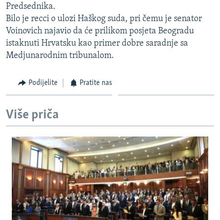
Predsednika.
ISPRIČAJ MI
Bilo je recci o ulozi Haškog suda, pri čemu je senator
DNEVNO@RSE
Voinovich najavio da će prilikom posjeta Beogradu
istaknuti Hrvatsku kao primer dobre saradnje sa
SPECIJALI RSE
Medjunarodnim tribunalom.
VIŠE OD NASLOVA
PRATITE NAS
GENOCID U SREBRENICI
Podijelite
Pratite nas
POPLAVE I KLIZIŠTA U BIH 2024.
Više priča
TV LIBERTY
Sve RFE/RL stranice
POST SCRIPTUM
MOJA EVROPA
TRI DECENIJE OD RATA U BIH
SVE KARTE DEJTONA
NASTANAK I RASPAD JUGOSLAVIJE