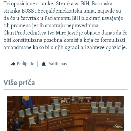
Tri opozicione stranke, Stranka za BiH, Bosanska
ISPRIČAJ MI
stranka BOSS i Socijaldemokratska unija, najavile su
DNEVNO@RSE
da će u četvrtak u Parlamentu BiH blokirati usvajanje
tih promena jer ih smatraju nepravednima.
SPECIJALI RSE
Član Predsedništva Ivo Miro Jović je objavio danas da će
VIŠE OD NASLOVA
biti konstituisana posebna komisija koja će formulisati
PRATITE NAS
amandmane kako bi u njih ugradila i zahteve opozicije.
GENOCID U SREBRENICI
POPLAVE I KLIZIŠTA U BIH 2024.
Podijelite
Pratite nas
TV LIBERTY
Sve RFE/RL stranice
POST SCRIPTUM
Više priča
MOJA EVROPA
TRI DECENIJE OD RATA U BIH
SVE KARTE DEJTONA
NASTANAK I RASPAD JUGOSLAVIJE