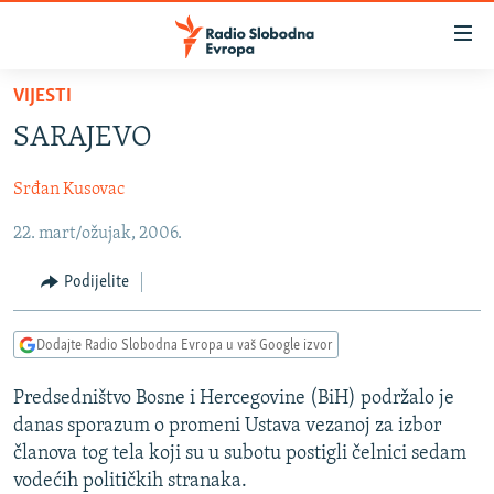
Dostupni
linkovi
Pređite
VIJESTI
na
VIJESTI
SARAJEVO
glavni
BOSNA I HERCEGOVINA
sadržaj
Srđan Kusovac
SRBIJA
Pređite
na
22. mart/ožujak, 2006.
KOSOVO
glavnu
CRNA GORA
navigaciju
Podijelite
Pređite
VIZUELNO
na
Dodajte Radio Slobodna Evropa u vaš Google izvor
PODCASTI
VIDEO
pretragu
RAT U UKRAJINI
FOTOGALERIJE
Predsedništvo Bosne i Hercegovine (BiH) podržalo je
danas sporazum o promeni Ustava vezanoj za izbor
KINA NA BALKANU
INFOGRAFIKE
članova tog tela koji su u subotu postigli čelnici sedam
RSE PRIČE IZ SVIJETA
vodećih političkih stranaka.