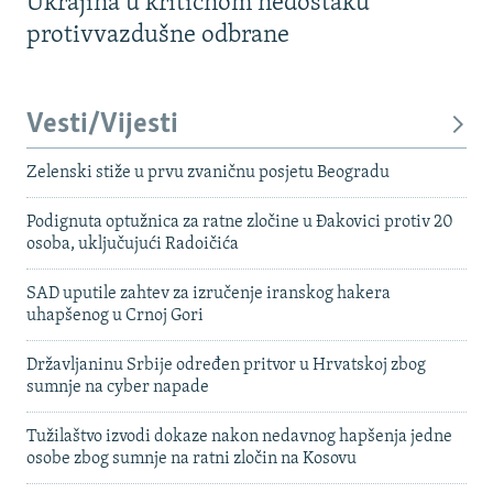
Ukrajina u kritičnom nedostaku
protivvazdušne odbrane
Vesti/Vijesti
Zelenski stiže u prvu zvaničnu posjetu Beogradu
Podignuta optužnica za ratne zločine u Đakovici protiv 20
osoba, uključujući Radoičića
SAD uputile zahtev za izručenje iranskog hakera
uhapšenog u Crnoj Gori
Državljaninu Srbije određen pritvor u Hrvatskoj zbog
sumnje na cyber napade
Tužilaštvo izvodi dokaze nakon nedavnog hapšenja jedne
osobe zbog sumnje na ratni zločin na Kosovu