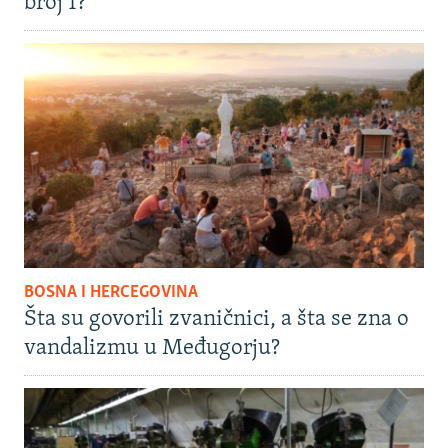
broj 1?
BOSNA I HERCEGOVINA
Šta su govorili zvaničnici, a šta se zna o
vandalizmu u Međugorju?