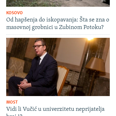
KOSOVO
Od hapšenja do iskopavanja: Šta se zna o
masovnoj grobnici u Zubinom Potoku?
MOST
Vidi li Vučić u univerzitetu neprijatelja