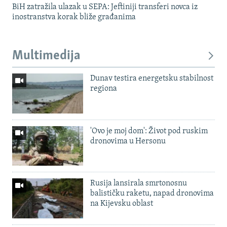
BiH zatražila ulazak u SEPA: Jeftiniji transferi novca iz
inostranstva korak bliže građanima
Multimedija
Dunav testira energetsku stabilnost
regiona
'Ovo je moj dom': Život pod ruskim
dronovima u Hersonu
Rusija lansirala smrtonosnu
balističku raketu, napad dronovima
na Kijevsku oblast