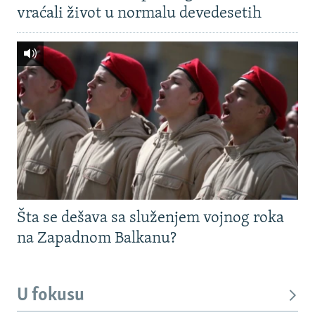
vraćali život u normalu devedesetih
Šta se dešava sa služenjem vojnog roka
na Zapadnom Balkanu?
U fokusu