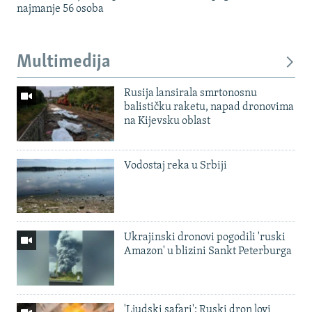
najmanje 56 osoba
Multimedija
Rusija lansirala smrtonosnu
balističku raketu, napad dronovima
na Kijevsku oblast
Vodostaj reka u Srbiji
Ukrajinski dronovi pogodili 'ruski
Amazon' u blizini Sankt Peterburga
'Ljudski safari': Ruski dron lovi