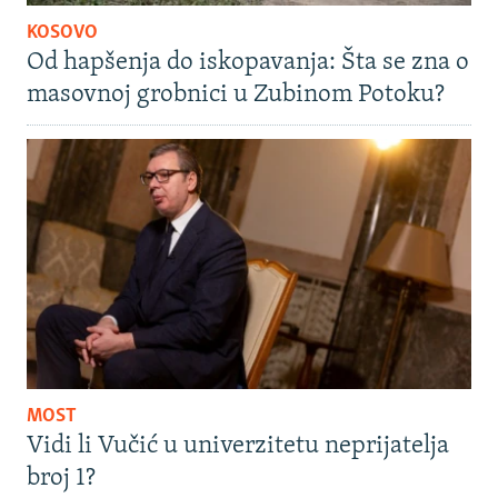
KOSOVO
Od hapšenja do iskopavanja: Šta se zna o
masovnoj grobnici u Zubinom Potoku?
MOST
Vidi li Vučić u univerzitetu neprijatelja
broj 1?