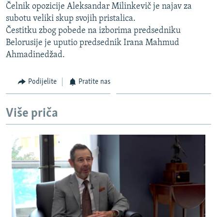
Čelnik opozicije Aleksandar Milinkevič je najav za
ISPRIČAJ MI
subotu veliki skup svojih pristalica.
DNEVNO@RSE
Čestitku zbog pobede na izborima predsedniku
Belorusije je uputio predsednik Irana Mahmud
SPECIJALI RSE
Ahmadinedžad.
VIŠE OD NASLOVA
PRATITE NAS
GENOCID U SREBRENICI
Podijelite
Pratite nas
POPLAVE I KLIZIŠTA U BIH 2024.
Više priča
TV LIBERTY
Sve RFE/RL stranice
POST SCRIPTUM
MOJA EVROPA
TRI DECENIJE OD RATA U BIH
SVE KARTE DEJTONA
NASTANAK I RASPAD JUGOSLAVIJE