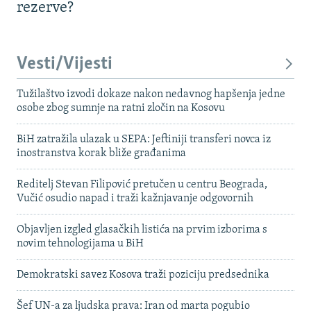
rezerve?
Vesti/Vijesti
Tužilaštvo izvodi dokaze nakon nedavnog hapšenja jedne
osobe zbog sumnje na ratni zločin na Kosovu
BiH zatražila ulazak u SEPA: Jeftiniji transferi novca iz
inostranstva korak bliže građanima
Reditelj Stevan Filipović pretučen u centru Beograda,
Vučić osudio napad i traži kažnjavanje odgovornih
Objavljen izgled glasačkih listića na prvim izborima s
novim tehnologijama u BiH
Demokratski savez Kosova traži poziciju predsednika
Šef UN-a za ljudska prava: Iran od marta pogubio