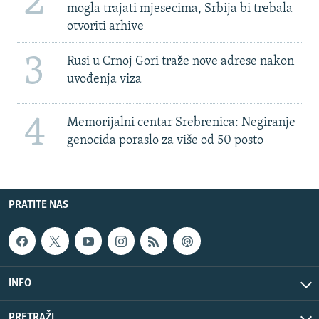
2
mogla trajati mjesecima, Srbija bi trebala
otvoriti arhive
3
Rusi u Crnoj Gori traže nove adrese nakon
uvođenja viza
4
Memorijalni centar Srebrenica: Negiranje
genocida poraslo za više od 50 posto
PRATITE NAS
INFO
PRETRAŽI