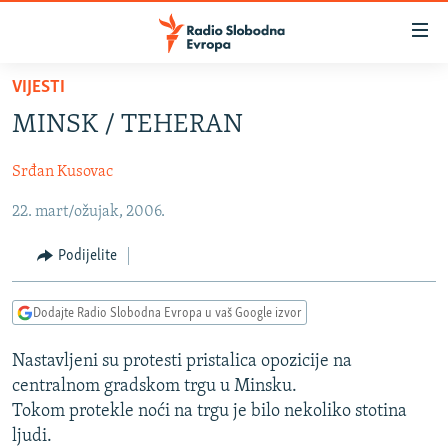
Dostupni
linkovi
Pređite
VIJESTI
na
VIJESTI
MINSK / TEHERAN
glavni
BOSNA I HERCEGOVINA
sadržaj
Srđan Kusovac
SRBIJA
Pređite
na
22. mart/ožujak, 2006.
KOSOVO
glavnu
CRNA GORA
navigaciju
Podijelite
Pređite
VIZUELNO
na
Dodajte Radio Slobodna Evropa u vaš Google izvor
PODCASTI
VIDEO
pretragu
RAT U UKRAJINI
FOTOGALERIJE
Nastavljeni su protesti pristalica opozicije na
centralnom gradskom trgu u Minsku.
KINA NA BALKANU
INFOGRAFIKE
Tokom protekle noći na trgu je bilo nekoliko stotina
RSE PRIČE IZ SVIJETA
ljudi.