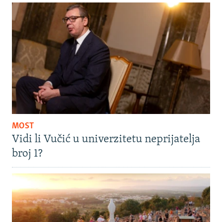
MOST
Vidi li Vučić u univerzitetu neprijatelja
broj 1?