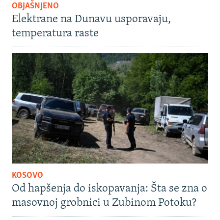
OBJAŠNJENO
Elektrane na Dunavu usporavaju,
temperatura raste
KOSOVO
Od hapšenja do iskopavanja: Šta se zna o
masovnoj grobnici u Zubinom Potoku?