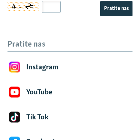
Pratite nas
Pratite nas
Instagram
YouTube
Tik Tok