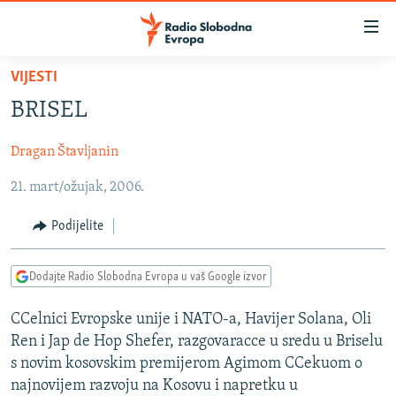
Dostupni
linkovi
Pređite
VIJESTI
na
VIJESTI
BRISEL
glavni
BOSNA I HERCEGOVINA
sadržaj
Dragan Štavljanin
SRBIJA
Pređite
na
21. mart/ožujak, 2006.
KOSOVO
glavnu
CRNA GORA
navigaciju
Podijelite
Pređite
VIZUELNO
na
Dodajte Radio Slobodna Evropa u vaš Google izvor
PODCASTI
VIDEO
pretragu
RAT U UKRAJINI
FOTOGALERIJE
CCelnici Evropske unije i NATO-a, Havijer Solana, Oli
Ren i Jap de Hop Shefer, razgovaracce u sredu u Briselu
KINA NA BALKANU
INFOGRAFIKE
s novim kosovskim premijerom Agimom CCekuom o
RSE PRIČE IZ SVIJETA
najnovijem razvoju na Kosovu i napretku u