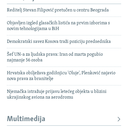
Reditelj Stevan Filipović pretučen u centru Beograda
Objavljen izgled glasačkih listića na prvim izborima s
novim tehnologijama u BiH
Demokratski savez Kosova traži poziciju predsednika
Šef UN-a za ljudska prava: Iran od marta pogubio
najmanje 56 osoba
Hrvatska obilježava godišnjicu 'Oluje', Plenković najavio
nova prava za branitelje
Njemačka istražuje prijavu letećeg objekta u blizini
ukrajinskog aviona na aerodromu
Multimedija