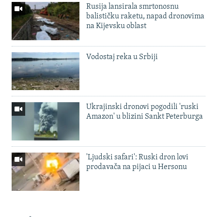
Rusija lansirala smrtonosnu
balističku raketu, napad dronovima
na Kijevsku oblast
Vodostaj reka u Srbiji
Ukrajinski dronovi pogodili 'ruski
Amazon' u blizini Sankt Peterburga
'Ljudski safari': Ruski dron lovi
prodavača na pijaci u Hersonu