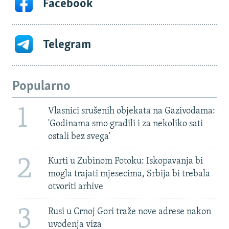
Facebook
Telegram
Popularno
1
Vlasnici srušenih objekata na Gazivodama:
'Godinama smo gradili i za nekoliko sati
ostali bez svega'
2
Kurti u Zubinom Potoku: Iskopavanja bi
mogla trajati mjesecima, Srbija bi trebala
otvoriti arhive
3
Rusi u Crnoj Gori traže nove adrese nakon
uvođenja viza