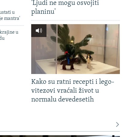
'Ljudi ne mogu osvojiti
planinu'
ustati u
je mantra'
krajine u
adu
Kako su ratni recepti i lego-
vitezovi vraćali život u
normalu devedesetih