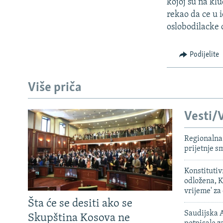
ISPRIČAJ MI
kojoj su na kl
rekao da ce u i
DNEVNO@RSE
oslobodilacke 
SPECIJALI RSE
Podijelite
VIŠE OD NASLOVA
GENOCID U SREBRENICI
Više priča
POPLAVE I KLIZIŠTA U BIH 2024.
TV LIBERTY
Vesti/V
POST SCRIPTUM
Regionalna 
MOJA EVROPA
prijetnje 
TRI DECENIJE OD RATA U BIH
Konstituti
SVE KARTE DEJTONA
odložena, K
vrijeme' za
NASTANAK I RASPAD JUGOSLAVIJE
Šta će se desiti ako se
Saudijska A
Skupština Kosova ne