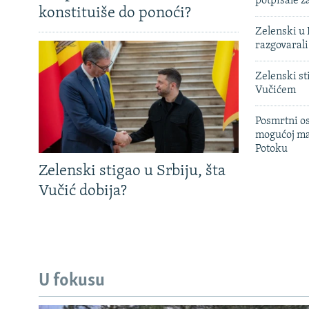
potpisale 
konstituiše do ponoći?
Zelenski u 
razgovarali
Zelenski st
Vučićem
Posmrtni os
mogućoj ma
Potoku
Zelenski stigao u Srbiju, šta
Vučić dobija?
U fokusu