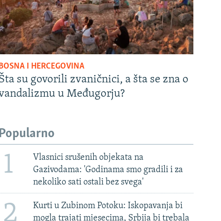
BOSNA I HERCEGOVINA
Šta su govorili zvaničnici, a šta se zna o
vandalizmu u Međugorju?
Popularno
1
Vlasnici srušenih objekata na
Gazivodama: 'Godinama smo gradili i za
nekoliko sati ostali bez svega'
2
Kurti u Zubinom Potoku: Iskopavanja bi
mogla trajati mjesecima, Srbija bi trebala