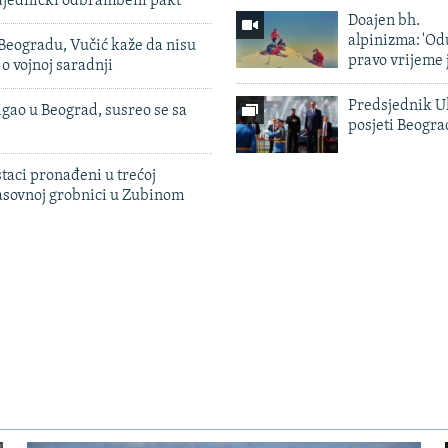
zajednički odbrambeni pakt
Doajen bh.
alpinizma: 'Od
Beogradu, Vučić kaže da nisu
pravo vrijeme 
 o vojnoj saradnji
Predsjednik U
igao u Beograd, susreo se sa
posjeti Beogr
taci pronađeni u trećoj
sovnoj grobnici u Zubinom