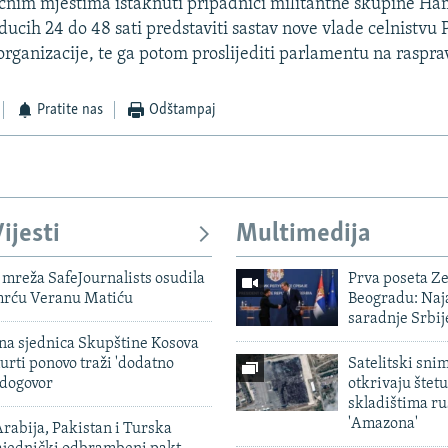
ucnim mjestima istaknuti pripadnici militantne skupine Ha
ducih 24 do 48 sati predstaviti sastav nove vlade celnistvu 
organizacije, te ga potom proslijediti parlamentu na rasprav
Pratite nas
Odštampaj
ijesti
Multimedija
mreža SafeJournalists osudila
Prva poseta Z
smrću Veranu Matiću
Beogradu: Naja
saradnje Srbij
vna sjednica Skupštine Kosova
urti ponovo traži 'dodatno
Satelitski sni
 dogovor
otkrivaju štetu
skladištima r
'Amazona'
rabija, Pakistan i Turska