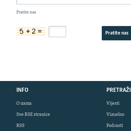
Pratite nas
Pratite nas
INFO
PRETRAŽI
O nama
Vijesti
Sve RSE stranice
Vizuelno
PRATITE NAS
RSS
Podcasti