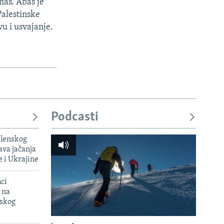
mas. Abas je
Palestinske
u i usvajanje.
Podcasti
elenskog
va jačanja
e i Ukrajine
mci
 na
uskog