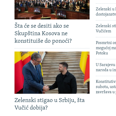
Zelenski u 
dostojanst
Šta će se desiti ako se
Zelenski st
Vučićem
Skupština Kosova ne
konstituiše do ponoći?
Posmrtni os
mogućoj ma
Potoku
U Sarajevu 
naroda u in
Konstitutiv
subotu, ust
završava u
Zelenski stigao u Srbiju, šta
Vučić dobija?