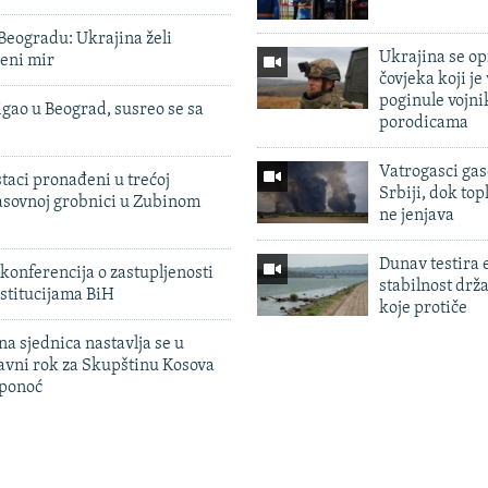
Beogradu: Ukrajina želi
Ukrajina se op
veni mir
čovjeka koji je
poginule vojni
igao u Beograd, susreo se sa
porodicama
Vatrogasci gas
taci pronađeni u trećoj
Srbiji, dok topl
sovnoj grobnici u Zubinom
ne jenjava
Dunav testira
konferencija o zastupljenosti
stabilnost drž
stitucijama BiH
koje protiče
na sjednica nastavlja se u
avni rok za Skupštinu Kosova
 ponoć