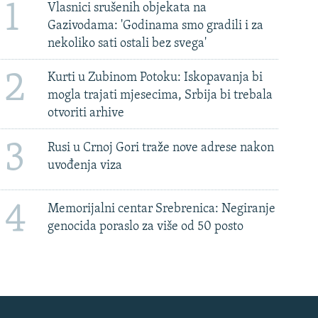
1
Vlasnici srušenih objekata na
Gazivodama: 'Godinama smo gradili i za
nekoliko sati ostali bez svega'
2
Kurti u Zubinom Potoku: Iskopavanja bi
mogla trajati mjesecima, Srbija bi trebala
otvoriti arhive
3
Rusi u Crnoj Gori traže nove adrese nakon
uvođenja viza
4
Memorijalni centar Srebrenica: Negiranje
genocida poraslo za više od 50 posto