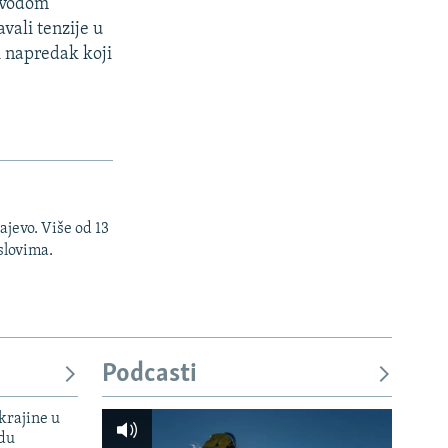
povodom
avali tenzije u
i napredak koji
ajevo. Više od 13
slovima.
Podcasti
krajine u
adu