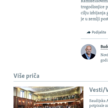
ISPRIČAJ MI
Ramsfeldovom a
trogodisnjice p
DNEVNO@RSE
cilju izbijanj
SPECIJALI RSE
je u zemlji pos
VIŠE OD NASLOVA
Podijelite
GENOCID U SREBRENICI
POPLAVE I KLIZIŠTA U BIH 2024.
Bud
TV LIBERTY
Novi
godi
POST SCRIPTUM
MOJA EVROPA
Više priča
TRI DECENIJE OD RATA U BIH
SVE KARTE DEJTONA
Vesti/V
NASTANAK I RASPAD JUGOSLAVIJE
Saudijska A
potpisale 