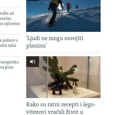
rašta od
 vraćao
ke njihovim
'Ljudi ne mogu osvojiti
e požare u
planinu'
otni talas
 energetsku
ava kroz
Kako su ratni recepti i lego-
vitezovi vraćali život u