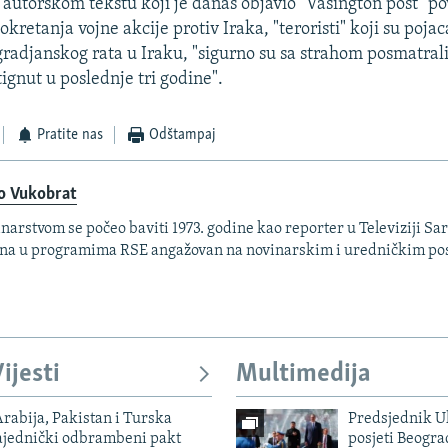
utorskom tekstu koji je danas objavio "Vasington post" 
okretanja vojne akcije protiv Iraka, "teroristi" koji su pojac
a gradjanskog rata u Iraku, "sigurno su sa strahom posmatral
tignut u poslednje tri godine".
Pratite nas
Odštampaj
o Vukobrat
narstvom se počeo baviti 1973. godine kao reporter u Televiziji Sar
na u programima RSE angažovan na novinarskim i uredničkim po
ijesti
Multimedija
rabija, Pakistan i Turska
Predsjednik U
zajednički odbrambeni pakt
posjeti Beogr