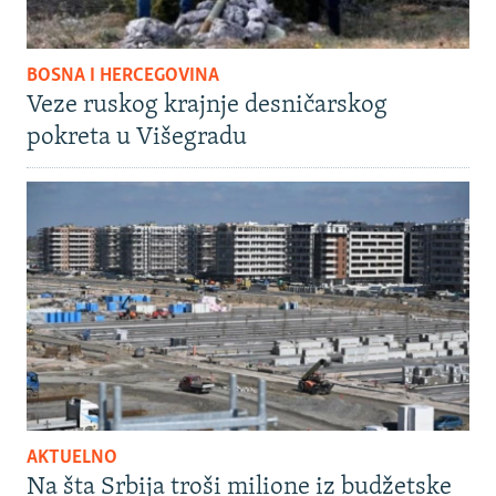
BOSNA I HERCEGOVINA
Veze ruskog krajnje desničarskog
pokreta u Višegradu
AKTUELNO
Na šta Srbija troši milione iz budžetske