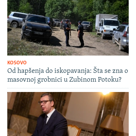
KOSOVO
Od hapšenja do iskopavanja: Šta se zna o
masovnoj grobnici u Zubinom Potoku?