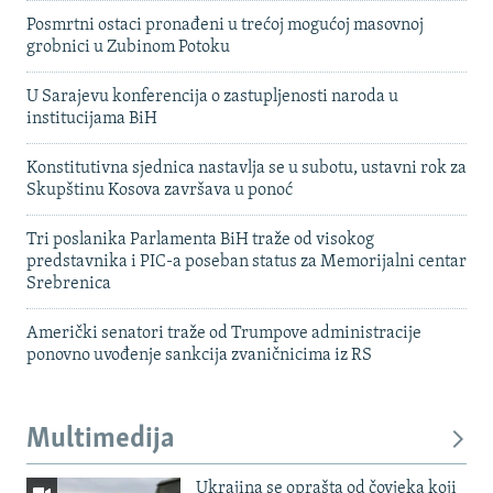
Posmrtni ostaci pronađeni u trećoj mogućoj masovnoj
grobnici u Zubinom Potoku
U Sarajevu konferencija o zastupljenosti naroda u
institucijama BiH
Konstitutivna sjednica nastavlja se u subotu, ustavni rok za
Skupštinu Kosova završava u ponoć
Tri poslanika Parlamenta BiH traže od visokog
predstavnika i PIC-a poseban status za Memorijalni centar
Srebrenica
Američki senatori traže od Trumpove administracije
ponovno uvođenje sankcija zvaničnicima iz RS
Multimedija
Ukrajina se oprašta od čovjeka koji