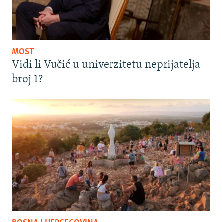
MOST
Vidi li Vučić u univerzitetu neprijatelja
broj 1?