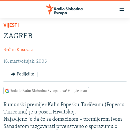
Dostupni
linkovi
Pređite
VIJESTI
na
VIJESTI
ZAGREB
glavni
BOSNA I HERCEGOVINA
sadržaj
Srđan Kusovac
SRBIJA
Pređite
na
18. mart/ožujak, 2006.
KOSOVO
glavnu
CRNA GORA
navigaciju
Podijelite
Pređite
VIZUELNO
na
Dodajte Radio Slobodna Evropa u vaš Google izvor
PODCASTI
VIDEO
pretragu
RAT U UKRAJINI
FOTOGALERIJE
Rumunski premijer Kalin Popesku-Taričeanu (Popescu-
Tariceanu) je u poseti Hrvatskoj.
KINA NA BALKANU
INFOGRAFIKE
Najavljeno je da će sa domaćinom – premijerom Ivom
RSE PRIČE IZ SVIJETA
Sanaderom razgovarati prvenstveno o sporazumu o