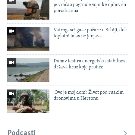
je vraćao poginule vojnike njihovim
porodicama
Vatrogasci gase požare u Srbiji, dok
toplotni talas ne jenjava
Dunav testira energetsku stabilnost
država kroz koje protiče
'Ovo je moj dom': Život pod ruskim
dronovima u Hersonu
Podcasti