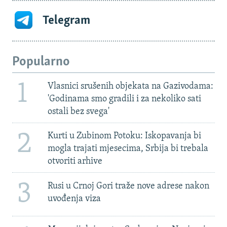
Telegram
Popularno
1
Vlasnici srušenih objekata na Gazivodama:
'Godinama smo gradili i za nekoliko sati
ostali bez svega'
2
Kurti u Zubinom Potoku: Iskopavanja bi
mogla trajati mjesecima, Srbija bi trebala
otvoriti arhive
3
Rusi u Crnoj Gori traže nove adrese nakon
uvođenja viza