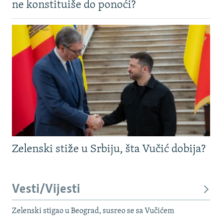
ne konstituiše do ponoći?
Zelenski stiže u Srbiju, šta Vučić dobija?
Vesti/Vijesti
Zelenski stigao u Beograd, susreo se sa Vučićem