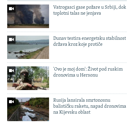
Vatrogasci gase požare u Srbiji, dok
toplotni talas ne jenjava
Dunav testira energetsku stabilnost
država kroz koje protiče
'Ovo je moj dom': Život pod ruskim
dronovima u Hersonu
Rusija lansirala smrtonosnu
balističku raketu, napad dronovima
na Kijevsku oblast