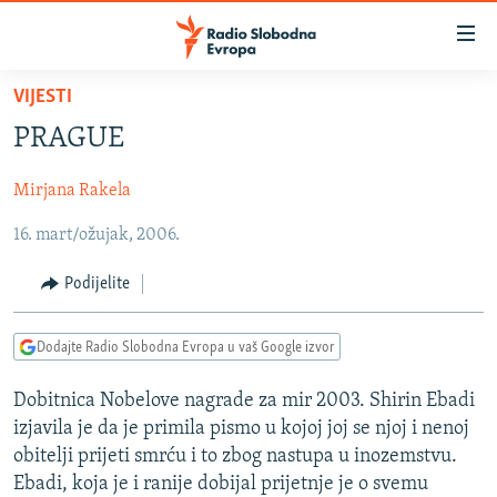
Dostupni
linkovi
Pređite
VIJESTI
na
VIJESTI
PRAGUE
glavni
BOSNA I HERCEGOVINA
sadržaj
Mirjana Rakela
SRBIJA
Pređite
na
16. mart/ožujak, 2006.
KOSOVO
glavnu
CRNA GORA
navigaciju
Podijelite
Pređite
VIZUELNO
na
Dodajte Radio Slobodna Evropa u vaš Google izvor
PODCASTI
VIDEO
pretragu
RAT U UKRAJINI
FOTOGALERIJE
Dobitnica Nobelove nagrade za mir 2003. Shirin Ebadi
izjavila je da je primila pismo u kojoj joj se njoj i nenoj
KINA NA BALKANU
INFOGRAFIKE
obitelji prijeti smrću i to zbog nastupa u inozemstvu.
RSE PRIČE IZ SVIJETA
Ebadi, koja je i ranije dobijal prijetnje je o svemu