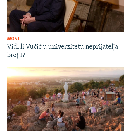
MOST
Vidi li Vučić u univerzitetu neprijatelja
broj 1?